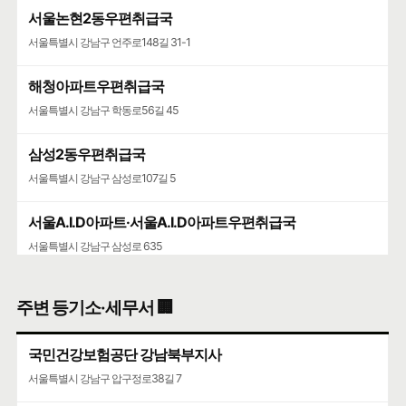
서울논현2동우편취급국
서울특별시 강남구 언주로148길 31-1
해청아파트우편취급국
서울특별시 강남구 학동로56길 45
삼성2동우편취급국
서울특별시 강남구 삼성로107길 5
서울A.I.D아파트·서울A.I.D아파트우편취급국
서울특별시 강남구 삼성로 635
청담청하우편취급국
주변 등기소·세무서 🏢
서울특별시 강남구 도산대로 507
국민건강보험공단 강남북부지사
코엑스
서울특별시 강남구 압구정로38길 7
서울특별시 강남구 영동대로 513