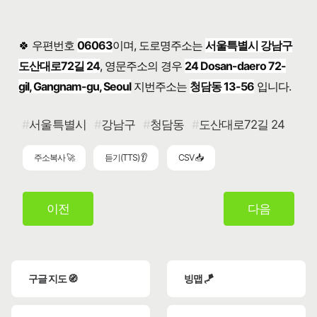
🍀 우편번호
06063
이며, 도로명주소는
서울특별시 강남구
도산대로72길 24
, 영문주소의 경우
24 Dosan-daero 72-
gil, Gangnam-gu, Seoul
지번주소는
청담동 13-56
입니다.
서울특별시
강남구
청담동
도산대로72길 24
주소복사 🚀
듣기(TTS) 👂
CSV 📥
이전
다음
구글 지도 🧭
빙맵 🪁