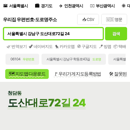
서울특별시
경기도
인천광역시
부산광역시
우리집 우편번호·도로명주소
📥 CSV
🇺🇸 영문
검색
🌿 번역보기
🦖 네이버지도
🐤 카카오맵
🧭 구글지도
🪁 빙맵
📦 택배
06104
서울특별시 강남구 학동로43길
서울특별시 
우편번호
도로명
🗺️ 지도앱 다운로드
🚩 우리가게 지도등록방법
🛠️ 잘못된
청담동
도산대로72길 24