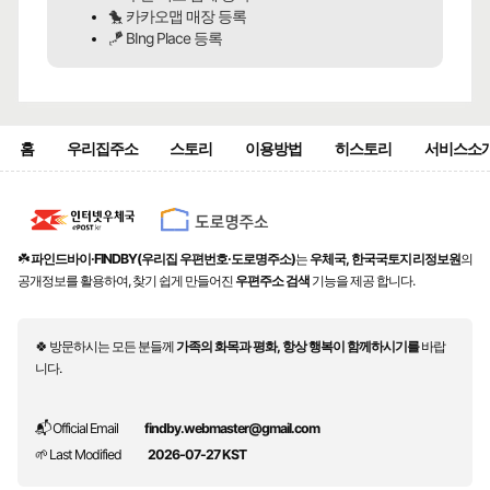
🐤 카카오맵 매장 등록
🪁 BIng Place 등록
홈
우리집주소
스토리
이용방법
히스토리
서비스소
☘️
파인드바이·FINDBY(우리집 우편번호·도로명주소)
는
우체국, 한국국토지리정보원
의
공개정보를 활용하여, 찾기 쉽게 만들어진
우편주소 검색
기능을 제공 합니다.
🍀 방문하시는 모든 분들께
가족의 화목과 평화, 항상 행복이 함께하시기를
바랍
니다.
📬 Official Email
findby.webmaster@gmail.com
🌱 Last Modified
2026-07-27 KST