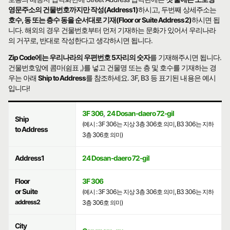
영문주소의 건물번호까지만 작성(Address1)
하시고, 두번째 상세주소는
호수, 동 또는 층수 동을 순서대로 기재(Floor or Suite Address2)
하시면 됩
니다. 해외의 경우 건물번호부터 먼저 기재하는 문화가 있어서 우리나라
의 거꾸로, 반대로 작성한다고 생각하시면 됩니다.
Zip Code에는 우리나라의 우편번호 5자리의 숫자
를 기재해주시면 됩니다.
건물번호앞에 콤마(쉼표 ,)를 넣고 건물명 또는 층 및 호수를 기재하는 경
우는 아래
Ship to Address
를 참조하세요. 3F, B3 등 표기된 내용은 예시
입니다!
3F 306
,
24 Dosan-daero 72-gil
Ship
(예시 : 3F 306는 지상 3층 306호 의미, B3 306는 지하
to Address
3층 306호 의미)
Address1
24 Dosan-daero 72-gil
Floor
3F 306
or Suite
(예시 : 3F 306는 지상 3층 306호 의미, B3 306는 지하
address2
3층 306호 의미)
City