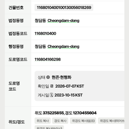
건물번호
1168010400100130056018269
법정동명
청담동
Cheongdam-dong
법정동코드
1168010400
행정동명
청담동
Cheongdam-dong
도로명코드
116804166298
상태 🟢
현존·현행화
도로명
확인일 📆
2026-07-07 KST
코드
게시일 🗓️
2023-10-15 KST
위도 37.5225855, 경도 127.0455604
위도 복사
경도 복사
위경도 복사(쉼표)
위경도 복사(띄어쓰기)
위도/경도
위경도 복사(슬러시)