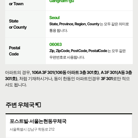
Gangnam-gu
or Town
Seoul
State
State, Province, Region, County
는 모두 같은 의미로
or County
통용 됩니다.
06063
Postal
Zip, ZipCode, PostCode, PostalCode
는 모두 같은
Code
우편번호로 사용됩니다.
아파트의 경우,
106A 3F 301(106동 아파트 3층 301호)
,
A 3F 301(A동 3층
301호)
, 처럼 기재하시거나, 동이 한동인 아파트인경우
3F 301
로만 적으
셔도 됩니다.
주변 우체국 📮
포스트빌·서울논현동우체국
서울특별시 강남구 학동로 212