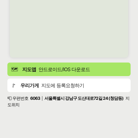
🗺️
지도앱
안드로이드/IOS 다운로드
🚩
우리가게
지도에 등록요청하기
📮 우편번호
6063
서울특별시 강남구 도산대로72길 24 (청담동)
지
|
도위치