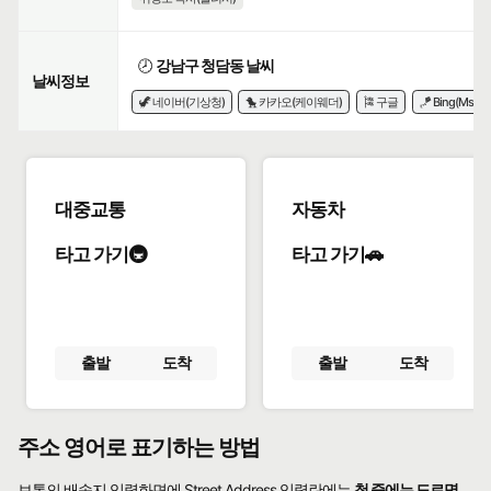
🕗
강남구 청담동 날씨
날씨정보
🦖 네이버(기상청)
🐤 카카오(케이웨더)
🎏 구글
🪁 Bing(Msn)
대중교통
자동차
타고 가기🚇
타고 가기🚗
출발
도착
출발
도착
주소 영어로 표기하는 방법
보통의 배송지 입력화면에 Street Address 입력란에는
첫 줄에는 도로명