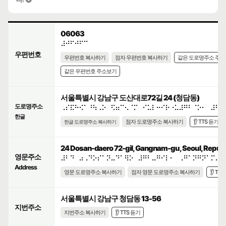
06063
⠼⠚⠋⠚⠋⠉
우편번호
우편번호 복사하기
점자 우편번호 복사하기
같은 도로명주소 주
같은 우편번호 주소보기
서울특별시 강남구 도산대로72길 24 (청담동)
도로명주소
⠠⠎⠯⠓⠪⠁⠘⠳⠠⠕⠀⠫⠶⠉⠢⠈⠍⠀⠊⠥⠇⠒⠊⠗⠐⠥⠼⠛⠃⠈⠕⠂⠀⠼⠃⠙
한글
점자 도로명주소 복사하기
👂 TTS 듣기
한글 도로명주소 복사하기
24 Dosan-daero 72-gil, Gangnam-gu, Seoul, Republi
영문주소
⠼⠃⠙⠀⠴⠠⠙⠕⠎⠁⠝⠤⠙⠁⠻⠕⠀⠼⠛⠃⠤⠛⠊⠇⠂⠀⠠⠛⠁⠝⠛⠝⠁⠍⠤⠛
Address
영문 도로명주소 복사하기
점자 영문 도로명주소 복사하기
👂 TT
서울특별시 강남구 청담동 13-56
지번주소
지번주소 복사하기
👂 TTS 듣기