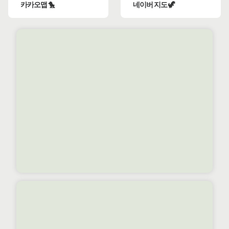
카카오맵 🐤
네이버 지도 🦖