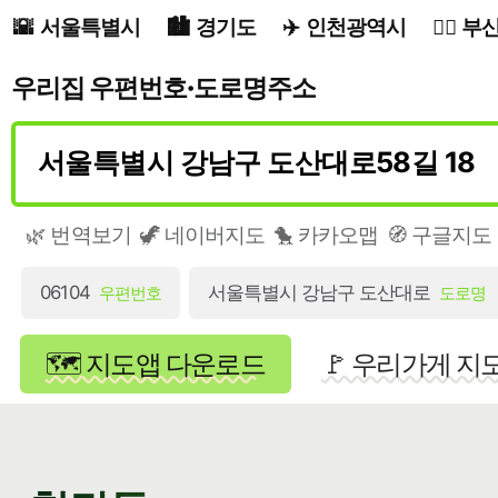
서울특별시
경기도
인천광역시
부
우리집 우편번호·도로명주소
🌿 번역보기
🦖 네이버지도
🐤 카카오맵
🧭 구글지도
06104
서울특별시 강남구 도산대로
우편번호
도로명
🗺️ 지도앱 다운로드
🚩 우리가게 