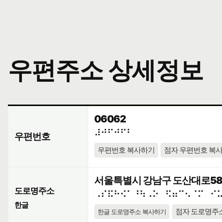
우편주소 상세정보
06062
⠼⠚⠋⠚⠋⠃
우편번호
우편번호 복사하기
점자 우편번호 복
서울특별시 강남구 도산대로58길
도로명주소
⠠⠎⠯⠓⠪⠁⠘⠳⠠⠕⠀⠫⠶⠉⠢⠈⠍⠀⠊
한글
점자 도로명주
한글 도로명주소 복사하기