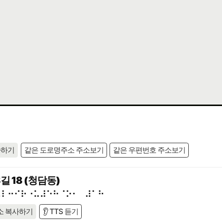
사하기
같은 도로명주소 주소보기
같은 우편번호 주소보기
 18 (청담동)
⠥⠇⠒⠊⠗⠐⠥⠼⠑⠓⠈⠕⠂⠀⠼⠁⠓
소 복사하기
👂 TTS 듣기