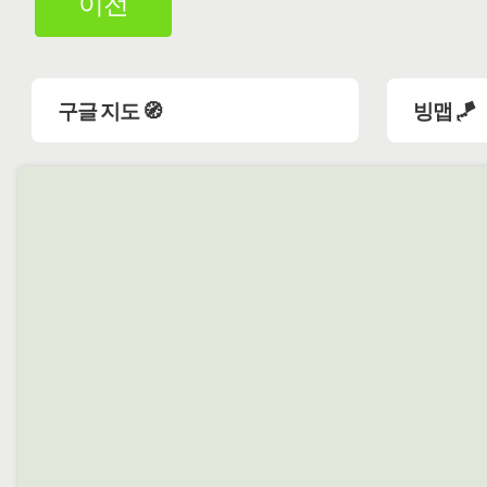
이전
구글 지도 🧭
빙맵 🪁