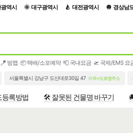
산광역시
대구광역시
대전광역시
경상남
🪁 빙맵
📦 택배/소포예약
📮 국내요금
🛫 국제/EMS 요
서울특별시 강남구 도산대로30길 47
지역+도로명주소
지도등록방법
🛠️ 잘못된 건물명 바꾸기