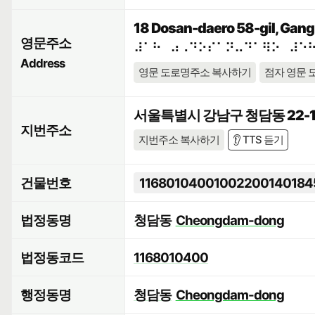
18 Dosan-daero 58-gil, Gang
영문주소
⠼⠁⠓⠀⠴⠠⠙⠕⠎⠁⠝⠤⠙⠁⠻⠕⠀⠼⠑
Address
영문 도로명주소 복사하기
점자 영문 
서울특별시 강남구 청담동 22-1
지번주소
지번주소 복사하기
👂 TTS 듣기
건물번호
11680104001002200140184
법정동명
청담동
Cheongdam-dong
법정동코드
1168010400
행정동명
청담동
Cheongdam-dong