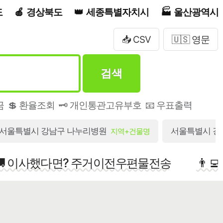
도
경상북도
세종특별자치시
울산광역시
📥 CSV
🇺🇸 영문
검색
금
💲 환율조회
🗝️ 개인통관고유부호
📧 우표출력
서울특별시 강남구 나누리병원
서울특별시 강남
지역+건물명
🚚 이사했다면? 주거이전우편물전송
👨‍