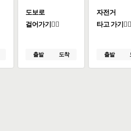
도보로
자전거
걸어가기🚶‍♂️
타고 가기🚴‍♀
출발
도착
출발