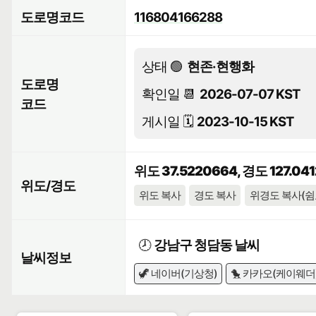
도로명코드
116804166288
상태 🟢
현존·현행화
도로명
확인일 📆
2026-07-07 KST
코드
게시일 🗓️
2023-10-15 KST
위도 37.5220664, 경도 127.04
위도/경도
위도 복사
경도 복사
위경도 복사(쉼
🕗
강남구 청담동 날씨
날씨정보
🦖 네이버(기상청)
🐤 카카오(케이웨더