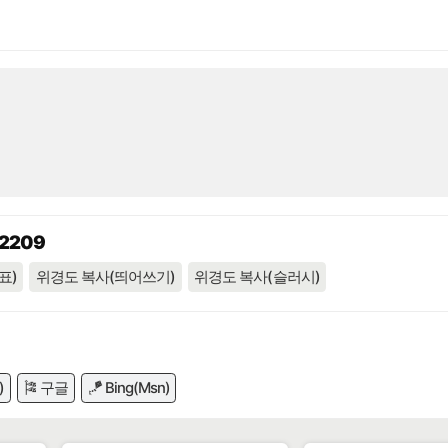
12209
표)
위경도 복사(띄어쓰기)
위경도 복사(슬러시)
)
🎏 구글
🪁 Bing(Msn)