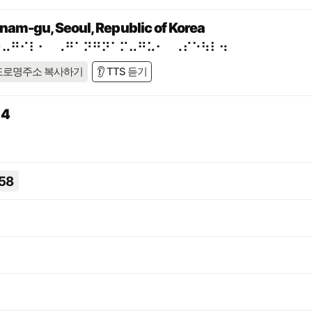
nam-gu, Seoul, Republic of Korea
⠓⠤⠛⠊⠇⠂⠀⠠⠛⠁⠝⠛⠝⠁⠍⠤⠛⠥⠂⠀⠠⠎⠑⠳⠇⠲
도로명주소 복사하기
👂 TTS 듣기
4
58