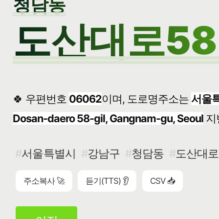
청담동
도산대로58길
🍀 우편번호
06062
이며, 도로명주소는
서울특
Dosan-daero 58-gil, Gangnam-gu, Seoul
지
서울특별시
강남구
청담동
도산대로5
주소복사 🚀
듣기(TTS) 👂
CSV 📥