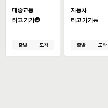
대중교통
자동차
타고 가기🚇
타고 가기🚗
출발
도착
출발
도착