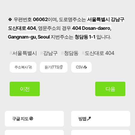
🍀 우편번호
06062
이며, 도로명주소는
서울특별시 강남구
도산대로 404
, 영문주소의 경우
404 Dosan-daero,
Gangnam-gu, Seoul
지번주소는
청담동 1-1
입니다.
서울특별시
강남구
청담동
도산대로 404
주소복사 🚀
듣기(TTS) 👂
CSV 📥
이전
다음
구글 지도 🧭
빙맵 🪁