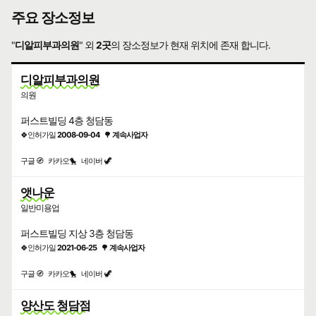
주요 장소정보
"
디알피부과의원
" 외
2곳
의 장소정보가 현재 위치에 존재 합니다.
디알피부과의원
의원
퍼스트빌딩 4층 청담동
🍀인허가일
2008-09-04
🌳
계속사업자
구글 🧭
카카오🐤
네이버 🦖
앳나운
일반미용업
퍼스트빌딩 지상 3층 청담동
🍀인허가일
2021-06-25
🌳
계속사업자
구글 🧭
카카오🐤
네이버 🦖
양산도 청담점