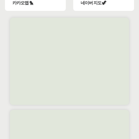
카카오맵 🐤
네이버 지도 🦖