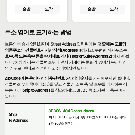
출발
도착
출발
도착
주소 영어로 표기하는 방법
보통의 배송지 입력화면에 Street Address 입력란에는
첫 줄에는 도로명
영문주소의 건물번호까지만 작성(Address1)
하시고, 두번째 상세주소는
호수, 동 또는 층수 동을 순서대로 기재(Floor or Suite Address2)
하시면 됩
니다. 해외의 경우 건물번호부터 먼저 기재하는 문화가 있어서 우리나라
의 거꾸로, 반대로 작성한다고 생각하시면 됩니다.
Zip Code에는 우리나라의 우편번호 5자리의 숫자
를 기재해주시면 됩니다.
건물번호앞에 콤마(쉼표 ,)를 넣고 건물명 또는 층 및 호수를 기재하는 경
우는 아래
Ship to Address
를 참조하세요. 3F, B3 등 표기된 내용은 예시
입니다!
3F 306
,
404 Dosan-daero
Ship
(예시 : 3F 306는 지상 3층 306호 의미, B3 306는 지하
to Address
3층 306호 의미)