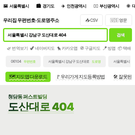
서울특별시
경기도
인천광역시
부산광역시
우리집 우편번호·도로명주소
📥 CSV
🇺🇸 영문
검색
🌿 번역보기
🦖 네이버지도
🐤 카카오맵
🧭 구글지도
🪁 빙맵
📦 택배
06104
서울특별시 강남구 도산대로
서울특별시 강남
우편번호
도로명
🗺️ 지도앱 다운로드
🚩 우리가게 지도등록방법
🛠️ 잘못된
청담동 퍼스트빌딩
도산대로 404