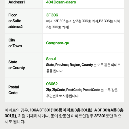
Address1
404 Dosan-daero
Floor
3F 306
or Suite
(예시 : 3F 306는 지상 3층 306호 의미, B3 306는 지하
address2
3층 306호 의미)
City
Gangnam-gu
or Town
Seoul
State
State, Province, Region, County
는 모두 같은 의미로
or County
통용 됩니다.
06062
Postal
Zip, ZipCode, PostCode, PostalCode
는 모두 같은
Code
우편번호로 사용됩니다.
아파트의 경우,
106A 3F 301(106동 아파트 3층 301호)
,
A 3F 301(A동 3층
301호)
, 처럼 기재하시거나, 동이 한동인 아파트인경우
3F 301
로만 적으
셔도 됩니다.