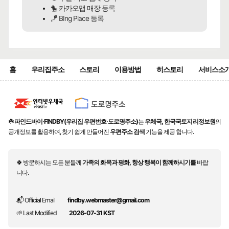
🐤 카카오맵 매장 등록
🪁 BIng Place 등록
홈
우리집주소
스토리
이용방법
히스토리
서비스소
☘️
파인드바이·FINDBY(우리집 우편번호·도로명주소)
는
우체국, 한국국토지리정보원
의
공개정보를 활용하여, 찾기 쉽게 만들어진
우편주소 검색
기능을 제공 합니다.
🍀 방문하시는 모든 분들께
가족의 화목과 평화, 항상 행복이 함께하시기를
바랍
니다.
📬 Official Email
findby.webmaster@gmail.com
🌱 Last Modified
2026-07-31 KST