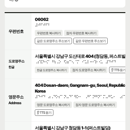
06062
⠼⠚⠋⠚⠋⠃
우편번호
우편번호 복사하기
점자 우편번호 복사하기
같은 도로명주소 주소보기
같은 우편번호 주소보기
서울특별시 강남구 도산대로 404 (청담동, 퍼스트빌딩
도로명주소
⠠⠎⠯⠓⠪⠁⠘⠳⠠⠕⠀⠫⠶⠉⠢⠈⠍⠀⠊⠥⠇⠒⠊⠗⠐⠥⠀⠼⠙⠚⠙
한글
점자 도로명주소 복사하기
👂 TTS 듣기
한글 도로명주소 복사하기
404 Dosan-daero, Gangnam-gu, Seoul, Republic of
Korea
영문주소
⠼⠙⠚⠙⠀⠴⠠⠙⠕⠎⠁⠝⠤⠙⠁⠻⠕⠂⠀⠠⠛⠁⠝⠛⠝⠁⠍⠤⠛⠥⠂⠀⠠⠎⠑⠳
Address
영문 도로명주소 복사하기
점자 영문 도로명주소 복사하기
👂 TTS 듣기
서울특별시 강남구 청담동 1-1 (퍼스트빌딩)