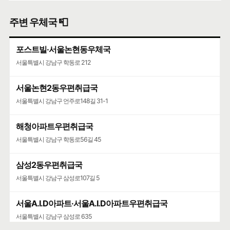
일식
주변 우체국 📮
퍼스트빌딩 지상 2층 청담동
🍀인허가일
2026-03-11
🌳
계속사업자
포스트빌·서울논현동우체국
구글 🧭
카카오🐤
네이버 🦖
서울특별시 강남구 학동로 212
서울논현2동우편취급국
서울특별시 강남구 언주로148길 31-1
해청아파트우편취급국
서울특별시 강남구 학동로56길 45
삼성2동우편취급국
서울특별시 강남구 삼성로107길 5
서울A.I.D아파트·서울A.I.D아파트우편취급국
서울특별시 강남구 삼성로 635