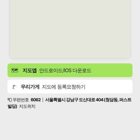
🗺️
지도앱
안드로이드/IOS 다운로드
🚩
우리가게
지도에 등록요청하기
📮 우편번호
6062
서울특별시 강남구 도산대로 404 (청담동, 퍼스트
|
빌딩)
지도위치