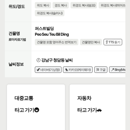
위도 복사
경도 복사
위경도 복사(쉼표)
위경도 복사(띄어쓰기)
위도/경도
위경도 복사(슬러시)
퍼스트빌딩
건물명
Peo Seu Teu Bil Ding
로마자표기법
건물명 포함 영어주소 번역보기
건물명만 복사
👂 TTS 듣기
🕗
강남구 청담동 날씨
날씨정보
🦖 네이버(기상청)
🐤 카카오(케이웨더)
🎏 구글
🪁 Bing(Msn)
대중교통
자동차
타고 가기🚇
타고 가기🚗