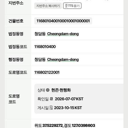
지번주소
지번주소 복사하기
👂 TTS 듣기
건물번호
1168010400100010001000001
법정동명
청담동
Cheongdam-dong
법정동코드
1168010400
행정동명
청담동
Cheongdam-dong
도로명코드
116802122001
상태 🟢
현존·현행화
도로명
확인일 📆
2026-07-07 KST
코드
게시일 🗓️
2023-10-15 KST
위도 37.5229272, 경도 127.0398603