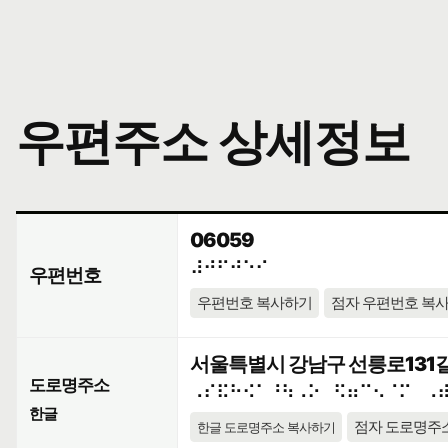
우편주소 상세정보
06059
⠼⠚⠋⠚⠑⠊
우편번호
우편번호 복사하기
점자 우편번호 복
서울특별시 강남구 선릉로131길 
도로명주소
⠠⠎⠯⠓⠪⠁⠘⠳⠠⠕⠀⠫⠶⠉⠢⠈⠍⠀⠠
한글
점자 도로명주
한글 도로명주소 복사하기