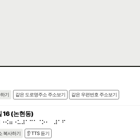
사하기
같은 도로명주소 주소보기
같은 우편번호 주소보기
16 (논현동)
⠾⠐⠪⠶⠐⠥⠼⠁⠉⠁⠈⠕⠂⠀⠼⠁⠋
소 복사하기
👂 TTS 듣기