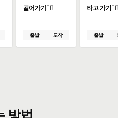
걸어가기🚶‍♂️
타고 가기🚴‍♀
출발
도착
출발
는 방법