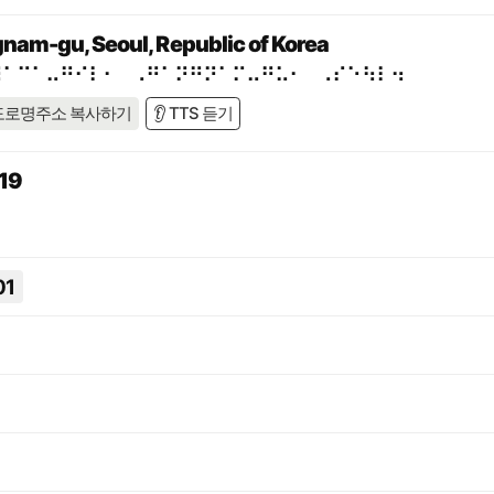
gnam-gu, Seoul, Republic of Korea
⠼⠁⠉⠁⠤⠛⠊⠇⠂⠀⠠⠛⠁⠝⠛⠝⠁⠍⠤⠛⠥⠂⠀⠠⠎⠑⠳⠇⠲
도로명주소 복사하기
👂 TTS 듣기
19
01