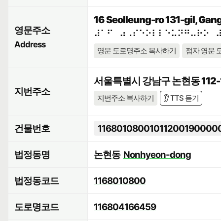
16 Seolleung-ro 131-gil, Gan
영문주소
⠼⠁⠋⠀⠴⠠⠎⠑⠕⠇⠇⠑⠥⠝⠛⠤⠗⠕⠀
Address
영문 도로명주소 복사하기
점자 영문 
서울특별시 강남구 논현동 112-
지번주소
지번주소 복사하기
👂 TTS 듣기
건물번호
11680108001011200190000
법정동명
논현동
Nonhyeon-dong
법정동코드
1168010800
도로명코드
116804166459