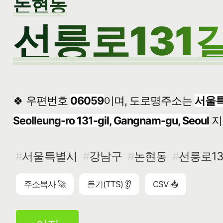
논현동
선릉로131길
🍀 우편번호
06059
이며, 도로명주소는
서울특
Seolleung-ro 131-gil, Gangnam-gu, Seoul
지
서울특별시
강남구
논현동
선릉로13
주소복사 🚀
듣기(TTS) 👂
CSV 📥