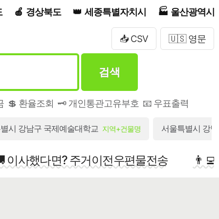
도
경상북도
세종특별자치시
울산광역시
📥 CSV
🇺🇸 영문
검색
금
💲 환율조회
🗝️ 개인통관고유부호
📧 우표출력
별시 강남구 국제예술대학교
서울특별시 강남구
지역+건물명
🚚 이사했다면? 주거이전우편물전송
👨‍