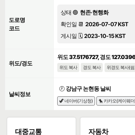
상태 🟢
현존·현행화
도로명
확인일 📆
2026-07-07 KST
코드
게시일 🗓️
2023-10-15 KST
위도 37.5176727, 경도 127.039
위도/경도
위도 복사
경도 복사
위경도 복사(쉼
🕗
강남구 논현동 날씨
날씨정보
🦖 네이버(기상청)
🐤 카카오(케이웨더
대중교통
자동차