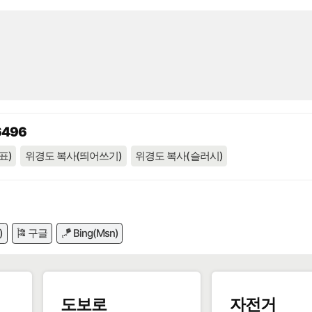
6496
표)
위경도 복사(띄어쓰기)
위경도 복사(슬러시)
)
🎏 구글
🪁 Bing(Msn)
도보로
자전거