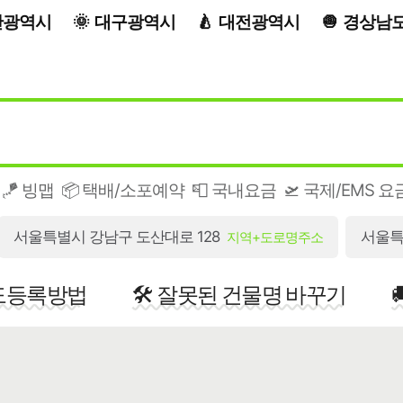
산광역시
대구광역시
대전광역시
경상남
🪁 빙맵
📦 택배/소포예약
📮 국내요금
🛫 국제/EMS 요
서울특별시 강남구 도산대로 128
서울특
지역+도로명주소
지도등록방법
🛠️ 잘못된 건물명 바꾸기