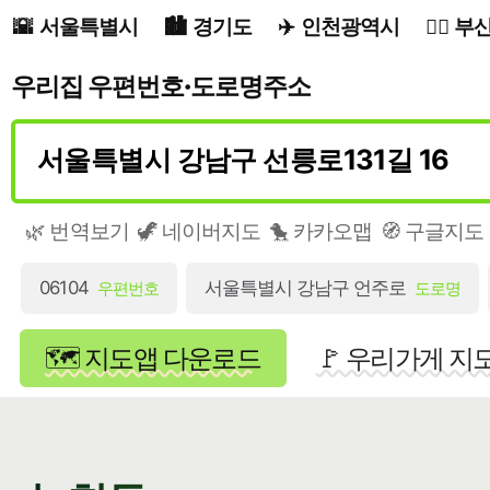
서울특별시
경기도
인천광역시
부
우리집 우편번호·도로명주소
🌿 번역보기
🦖 네이버지도
🐤 카카오맵
🧭 구글지도
06104
서울특별시 강남구 언주로
우편번호
도로명
🗺️ 지도앱 다운로드
🚩 우리가게 