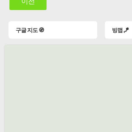
이전
구글 지도 🧭
빙맵 🪁