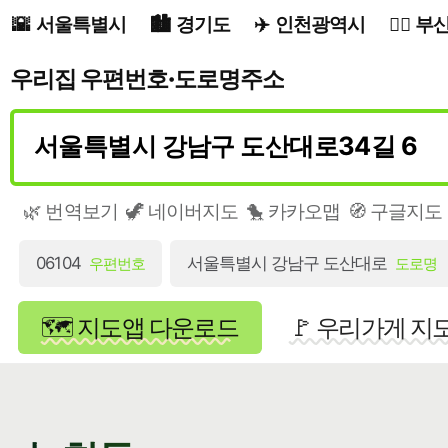
서울특별시
경기도
인천광역시
부
우리집 우편번호·도로명주소
🌿 번역보기
🦖 네이버지도
🐤 카카오맵
🧭 구글지도
06104
서울특별시 강남구 도산대로
우편번호
도로명
🗺️ 지도앱 다운로드
🚩 우리가게 