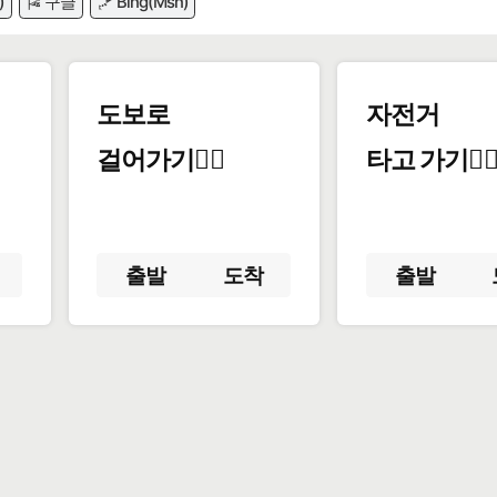
)
🎏 구글
🪁 Bing(Msn)
도보로
자전거
걸어가기🚶‍♂️
타고 가기🚴‍♀
출발
도착
출발