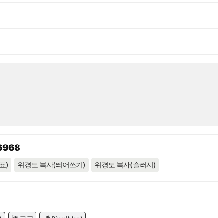
06968
표)
위경도 복사(띄어쓰기)
위경도 복사(슬러시)