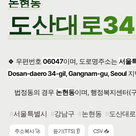
논현동
도산대로34
🍀 우편번호
06047
이며, 도로명주소는
서울특
Dosan-daero 34-gil, Gangnam-gu, Seoul
지
법정동의 경우
논현동
이며, 행정복지센터(구
서울특별시
강남구
논현동
도산대로3
주소복사 🚀
듣기(TTS) 👂
CSV 📥