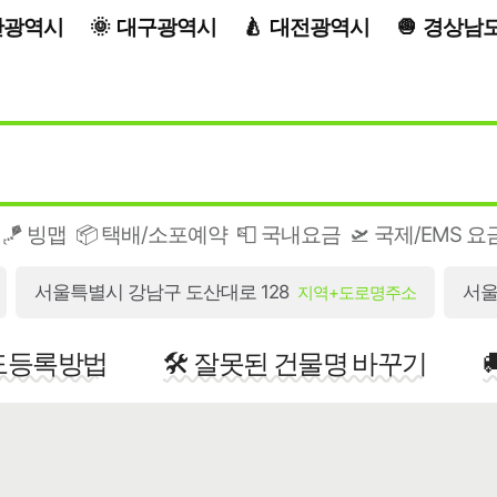
산광역시
대구광역시
대전광역시
경상남
🪁 빙맵
📦 택배/소포예약
📮 국내요금
🛫 국제/EMS 요
서울특별시 강남구 도산대로 128
서울
지역+도로명주소
지도등록방법
🛠️ 잘못된 건물명 바꾸기