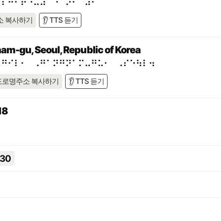
⠥⠇⠒⠊⠗⠐⠥⠼⠉⠙⠈⠕⠂⠀⠼⠋
소 복사하기
👂 TTS 듣기
am-gu, Seoul, Republic of Korea
⠤⠛⠊⠇⠂⠀⠠⠛⠁⠝⠛⠝⠁⠍⠤⠛⠥⠂⠀⠠⠎⠑⠳⠇⠲
도로명주소 복사하기
👂 TTS 듣기
18
330