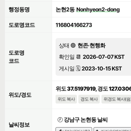
행정동명
논현2동
Nonhyeon2-dong
도로명코드
116804166273
상태 🟢
현존·현행화
도로명
확인일 📆
2026-07-07 KST
코드
게시일 🗓️
2023-10-15 KST
위도 37.5197919, 경도 127.03
위도/경도
위도 복사
경도 복사
위경도 복사(쉼
🕗
강남구 논현동 날씨
날씨정보