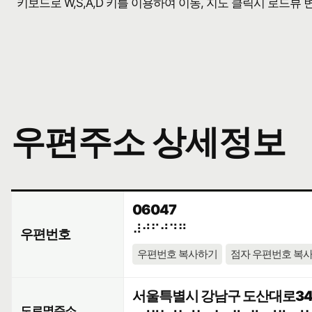
키보드로 W,S,A,D 키를 이용하여 이동, 지도 클릭시 로드뷰
우편주소 상세정보
06047
⠼⠚⠋⠚⠙⠛
우편번호
우편번호 복사하기
점자 우편번호 복
서울특별시 강남구 도산대로34길
도로명주소