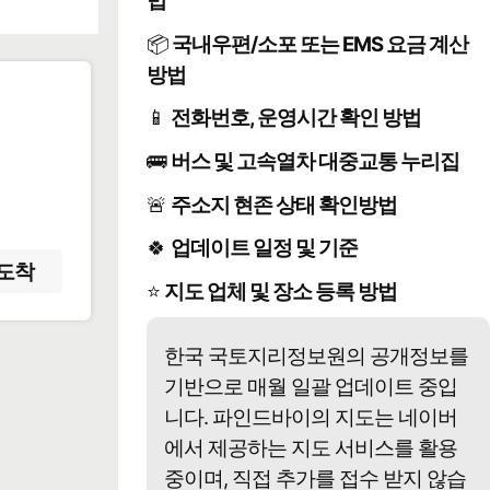
법
📦
국내우편/소포 또는 EMS 요금 계산
방법
📱
전화번호, 운영시간 확인 방법
️
🚌
버스 및 고속열차 대중교통 누리집
🚨
주소지 현존 상태 확인방법
🍀
업데이트 일정 및 기준
도착
⭐
지도 업체 및 장소 등록 방법
한국 국토지리정보원의 공개정보를
기반으로 매월 일괄 업데이트 중입
니다. 파인드바이의 지도는 네이버
에서 제공하는 지도 서비스를 활용
중이며, 직접 추가를 접수 받지 않습