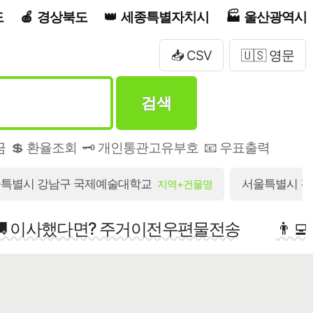
도
경상북도
세종특별자치시
울산광역시
📥 CSV
🇺🇸 영문
검색
금
💲 환율조회
🗝️ 개인통관고유부호
📧 우표출력
특별시 강남구 국제예술대학교
서울특별시 강남
지역+건물명
🚚 이사했다면? 주거이전우편물전송
👨‍