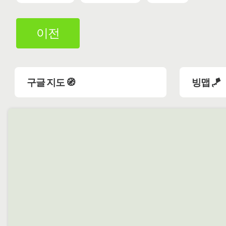
이전
구글 지도 🧭
빙맵 🪁