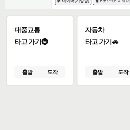
🦖 네이버(기상청)
🐤 카카오(케이웨더
대중교통
자동차
타고 가기🚇
타고 가기🚗
출발
도착
출발
도착