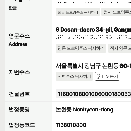
⠠⠎⠯⠓⠪⠁⠘⠳⠠⠕⠀⠫⠶⠉⠢⠈⠍⠀⠊
한글
점자 도로명주
한글 도로명주소 복사하기
6 Dosan-daero 34-gil, Gangn
영문주소
⠼⠋⠀⠴⠠⠙⠕⠎⠁⠝⠤⠙⠁⠻⠕⠀⠼⠉⠙
Address
영문 도로명주소 복사하기
점자 영문 
서울특별시 강남구 논현동 60-
지번주소
지번주소 복사하기
👂 TTS 듣기
건물번호
1168010800100600018005
법정동명
논현동
Nonhyeon-dong
법정동코드
1168010800