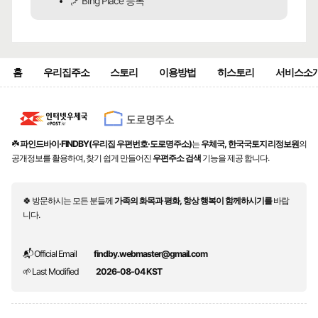
🪁 BIng Place 등록
홈
우리집주소
스토리
이용방법
히스토리
서비스소
☘️
파인드바이·FINDBY(우리집 우편번호·도로명주소)
는
우체국, 한국국토지리정보원
의
공개정보를 활용하여, 찾기 쉽게 만들어진
우편주소 검색
기능을 제공 합니다.
🍀 방문하시는 모든 분들께
가족의 화목과 평화, 항상 행복이 함께하시기를
바랍
니다.
📬 Official Email
findby.webmaster@gmail.com
🌱 Last Modified
2026-08-04 KST