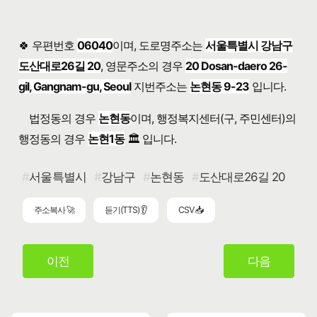
🍀 우편번호
06040
이며, 도로명주소는
서울특별시 강남구
도산대로26길 20
, 영문주소의 경우
20 Dosan-daero 26-
gil, Gangnam-gu, Seoul
지번주소는
논현동 9-23
입니다.
법정동의 경우
논현동
이며, 행정복지센터(구, 주민센터)의
행정동의 경우
논현1동
🏛️ 입니다.
서울특별시
강남구
논현동
도산대로26길 20
주소복사 🚀
듣기(TTS) 👂
CSV 📥
이전
다음