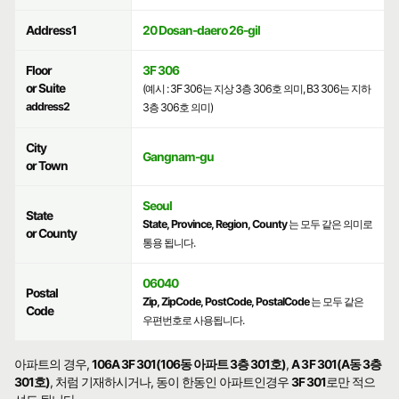
Address1
20 Dosan-daero 26-gil
Floor
3F 306
or Suite
(예시 : 3F 306는 지상 3층 306호 의미, B3 306는 지하
address2
3층 306호 의미)
City
Gangnam-gu
or Town
Seoul
State
State, Province, Region, County
는 모두 같은 의미로
or County
통용 됩니다.
06040
Postal
Zip, ZipCode, PostCode, PostalCode
는 모두 같은
Code
우편번호로 사용됩니다.
아파트의 경우,
106A 3F 301(106동 아파트 3층 301호)
,
A 3F 301(A동 3층
301호)
, 처럼 기재하시거나, 동이 한동인 아파트인경우
3F 301
로만 적으