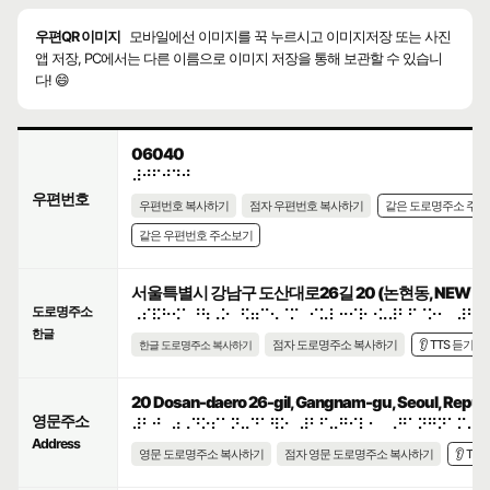
우편QR 이미지
모바일에선 이미지를 꾹 누르시고 이미지저장 또는 사진
앱 저장, PC에서는 다른 이름으로 이미지 저장을 통해 보관할 수 있습니
다! 😄
06040
⠼⠚⠋⠚⠙⠚
우편번호
우편번호 복사하기
점자 우편번호 복사하기
같은 도로명주소 주
같은 우편번호 주소보기
서울특별시 강남구 도산대로26길 20 (논현동, NEW T
도로명주소
⠠⠎⠯⠓⠪⠁⠘⠳⠠⠕⠀⠫⠶⠉⠢⠈⠍⠀⠊⠥⠇⠒⠊⠗⠐⠥⠼⠃⠋⠈⠕⠂⠀⠼⠃⠚
한글
점자 도로명주소 복사하기
👂 TTS 듣기
한글 도로명주소 복사하기
20 Dosan-daero 26-gil, Gangnam-gu, Seoul, Republ
영문주소
⠼⠃⠚⠀⠴⠠⠙⠕⠎⠁⠝⠤⠙⠁⠻⠕⠀⠼⠃⠋⠤⠛⠊⠇⠂⠀⠠⠛⠁⠝⠛⠝⠁⠍⠤⠛
Address
영문 도로명주소 복사하기
점자 영문 도로명주소 복사하기
👂 TT