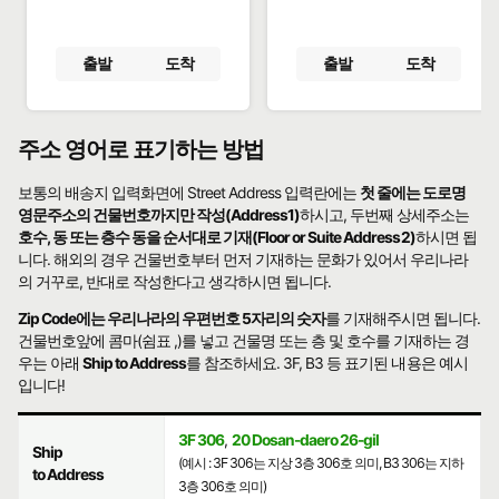
출발
도착
출발
도착
주소 영어로 표기하는 방법
보통의 배송지 입력화면에 Street Address 입력란에는
첫 줄에는 도로명
영문주소의 건물번호까지만 작성(Address1)
하시고, 두번째 상세주소는
호수, 동 또는 층수 동을 순서대로 기재(Floor or Suite Address2)
하시면 됩
니다. 해외의 경우 건물번호부터 먼저 기재하는 문화가 있어서 우리나라
의 거꾸로, 반대로 작성한다고 생각하시면 됩니다.
Zip Code에는 우리나라의 우편번호 5자리의 숫자
를 기재해주시면 됩니다.
건물번호앞에 콤마(쉼표 ,)를 넣고 건물명 또는 층 및 호수를 기재하는 경
우는 아래
Ship to Address
를 참조하세요. 3F, B3 등 표기된 내용은 예시
입니다!
3F 306
,
20 Dosan-daero 26-gil
Ship
(예시 : 3F 306는 지상 3층 306호 의미, B3 306는 지하
to Address
3층 306호 의미)