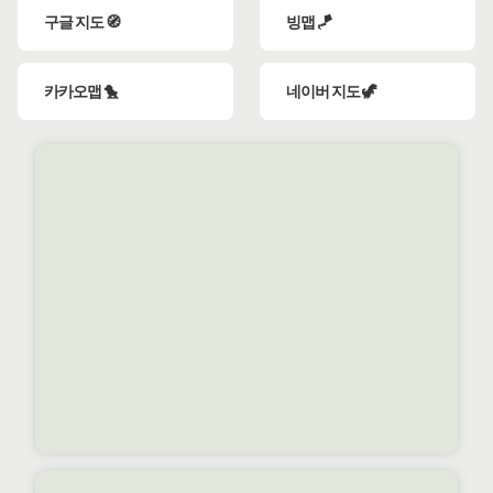
구글 지도 🧭
빙맵 🪁
카카오맵 🐤
네이버 지도 🦖