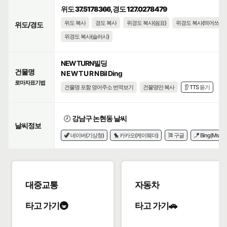
위도 37.5178366, 경도 127.0278479
위도 복사
경도 복사
위경도 복사(쉼표)
위경도 복사(띄어쓰기)
위도/경도
위경도 복사(슬러시)
NEW TURN빌딩
건물명
N E W T U R N Bil Ding
로마자표기법
건물명 포함 영어주소 번역보기
건물명만 복사
👂 TTS 듣기
🕗
강남구 논현동 날씨
날씨정보
🦖 네이버(기상청)
🐤 카카오(케이웨더)
🎏 구글
🪁 Bing(Msn)
대중교통
자동차
타고 가기🚇
타고 가기🚗