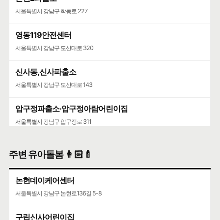
서울특별시 강남구 학동로 227
영동119안전센터
서울특별시 강남구 도산대로 320
신사동,신사파출소
서울특별시 강남구 도산대로 143
압구정파출소·압구정아람어린이집
서울특별시 강남구 압구정로 311
반포치안센터
주변 유아돌봄 👩🏻‍🍼
서울특별시 서초구 주흥15길 41
논현데이케어센터
서울특별시 강남구 논현로136길 5-8
구립신사어린이집