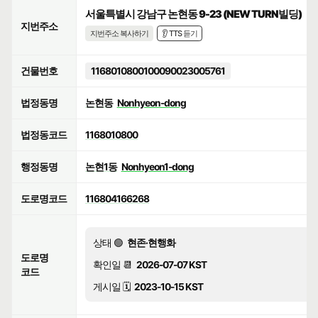
서울특별시 강남구 논현동 9-23 (NEW TURN빌딩)
지번주소
지번주소 복사하기
👂 TTS 듣기
건물번호
1168010800100090023005761
법정동명
논현동
Nonhyeon-dong
법정동코드
1168010800
행정동명
논현1동
Nonhyeon1-dong
도로명코드
116804166268
상태 🟢
현존·현행화
도로명
확인일 📆
2026-07-07 KST
코드
게시일 🗓️
2023-10-15 KST