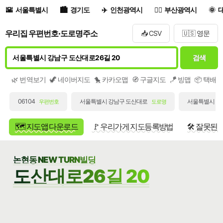
서울특별시
경기도
인천광역시
부산광역시
우리집 우편번호·도로명주소
📥 CSV
🇺🇸 영문
검색
🌿 번역보기
🦖 네이버지도
🐤 카카오맵
🧭 구글지도
🪁 빙맵
📦 택배
06104
서울특별시 강남구 도산대로
서울특별시 강남
우편번호
도로명
🗺️ 지도앱 다운로드
🚩 우리가게 지도등록방법
🛠️ 잘못된
논현동 NEW TURN빌딩
도산대로26길 20