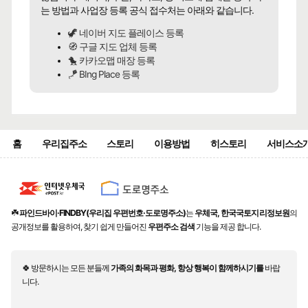
는 방법과 사업장 등록 공식 접수처는 아래와 같습니다.
🦖 네이버 지도 플레이스 등록
🧭 구글 지도 업체 등록
🐤 카카오맵 매장 등록
🪁 BIng Place 등록
홈
우리집주소
스토리
이용방법
히스토리
서비스소
☘️
파인드바이·FINDBY(우리집 우편번호·도로명주소)
는
우체국, 한국국토지리정보원
의
공개정보를 활용하여, 찾기 쉽게 만들어진
우편주소 검색
기능을 제공 합니다.
🍀 방문하시는 모든 분들께
가족의 화목과 평화, 항상 행복이 함께하시기를
바랍
니다.