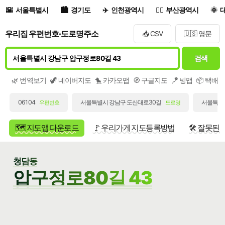
서울특별시
경기도
인천광역시
부산광역시
우리집 우편번호·도로명주소
📥 CSV
🇺🇸 영문
검색
🌿 번역보기
🦖 네이버지도
🐤 카카오맵
🧭 구글지도
🪁 빙맵
📦 택배
06104
서울특별시 강남구 도산대로30길
서울특별시
우편번호
도로명
🗺️ 지도앱 다운로드
🚩 우리가게 지도등록방법
🛠️ 잘못된
청담동
압구정로80길 43