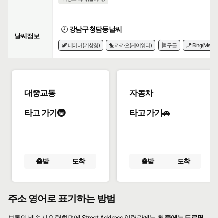
🕗
강남구 청담동 날씨
날씨정보
🦖 네이버(기상청)
🐤 카카오(케이웨더)
🎏 구글
🪁 Bing(Msn)
대중교통
자동차
타고 가기🚇
타고 가기🚗
출발
도착
출발
도착
주소 영어로 표기하는 방법
보통의 배송지 입력화면에 Street Address 입력란에는
첫 줄에는 도로명