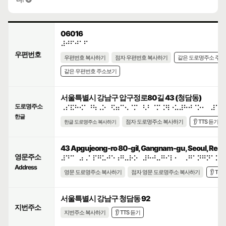
06016
⠼⠚⠋⠚⠁⠋
우편번호
우편번호 복사하기
점자 우편번호 복사하기
같은 도로명주소 주
같은 우편번호 주소보기
서울특별시 강남구 압구정로80길 43 (청담동)
도로명주소
⠠⠎⠯⠓⠪⠁⠘⠳⠠⠕⠀⠫⠶⠉⠢⠈⠍⠀⠣⠃⠈⠍⠨⠻⠐⠥⠼⠓⠚⠈⠕⠂⠀⠼⠙⠉
한글
점자 도로명주소 복사하기
👂 TTS 듣기
한글 도로명주소 복사하기
43 Apgujeong-ro 80-gil, Gangnam-gu, Seoul, Repub
영문주소
⠼⠙⠉⠀⠴⠠⠁⠏⠛⠥⠚⠑⠰⠛⠤⠗⠕⠀⠼⠓⠚⠤⠛⠊⠇⠂⠀⠠⠛⠁⠝⠛⠝⠁⠍⠤
Address
영문 도로명주소 복사하기
점자 영문 도로명주소 복사하기
👂 TT
서울특별시 강남구 청담동 92
지번주소
지번주소 복사하기
👂 TTS 듣기