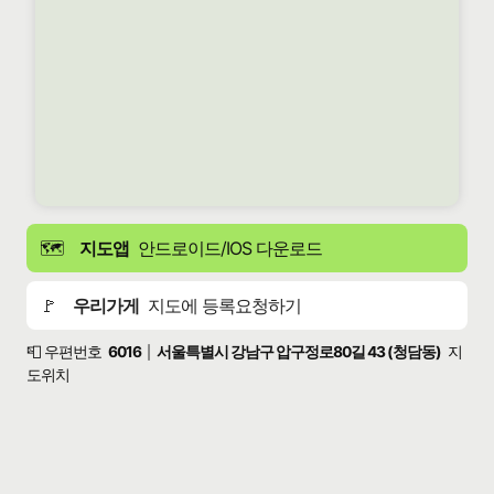
🗺️
지도앱
안드로이드/IOS 다운로드
🚩
우리가게
지도에 등록요청하기
📮 우편번호
6016
서울특별시 강남구 압구정로80길 43 (청담동)
지
|
도위치