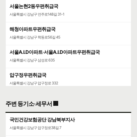
서울논현2동우편취급국
서울특별시 강남구 언주로148길 31-1
해청아파트우편취급국
서울특별시 강남구 학동로56길 45
서울A.I.D아파트·서울A.I.D아파트우편취급국
서울특별시 강남구 삼성로 635
압구정우편취급국
서울특별시 강남구 압구정로 332
청담우편취급국
주변 등기소·세무서 🏢
서울특별시 강남구 학동로101길 26
국민건강보험공단 강남북부지사
청담청하우편취급국
서울특별시 강남구 압구정로38길 7
서울특별시 강남구 도산대로 507