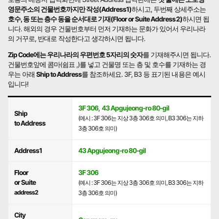
영문주소의 건물번호까지만 작성(Address1)
하시고, 두번째 상세주소는
호수, 동 또는 층수 동을 순서대로 기재(Floor or Suite Address2)
하시면 됩
니다. 해외의 경우 건물번호부터 먼저 기재하는 문화가 있어서 우리나라
의 거꾸로, 반대로 작성한다고 생각하시면 됩니다.
Zip Code에는 우리나라의 우편번호 5자리의 숫자
를 기재해주시면 됩니다.
건물번호앞에 콤마(쉼표 ,)를 넣고 건물명 또는 층 및 호수를 기재하는 경
우는 아래
Ship to Address
를 참조하세요. 3F, B3 등 표기된 내용은 예시
입니다!
3F 306
,
43 Apgujeong-ro 80-gil
Ship
(예시 : 3F 306는 지상 3층 306호 의미, B3 306는 지하
to Address
3층 306호 의미)
Address1
43 Apgujeong-ro 80-gil
Floor
3F 306
or Suite
(예시 : 3F 306는 지상 3층 306호 의미, B3 306는 지하
address2
3층 306호 의미)
City