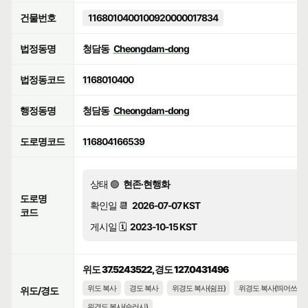
건물번호
1168010400100920000017834
법정동명
청담동
Cheongdam-dong
법정동코드
1168010400
행정동명
청담동
Cheongdam-dong
도로명코드
116804166539
상태 🟢
현존·현행화
도로명
확인일 📆
2026-07-07 KST
코드
게시일 🗓️
2023-10-15 KST
위도 37.5243522, 경도 127.0431496
위도 복사
경도 복사
위경도 복사(쉼표)
위경도 복사(띄어쓰기)
위도/경도
위경도 복사(슬러시)