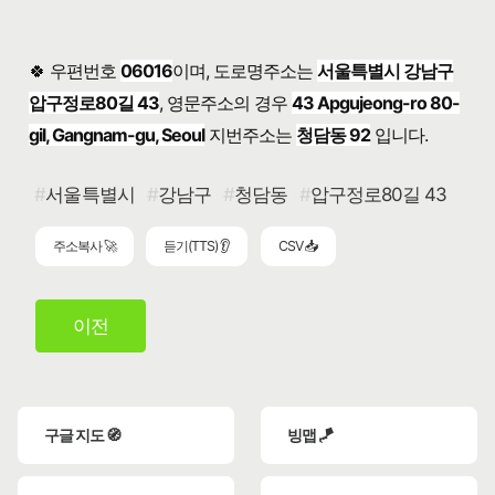
🍀 우편번호
06016
이며, 도로명주소는
서울특별시 강남구
압구정로80길 43
, 영문주소의 경우
43 Apgujeong-ro 80-
gil, Gangnam-gu, Seoul
지번주소는
청담동 92
입니다.
서울특별시
강남구
청담동
압구정로80길 43
주소복사 🚀
듣기(TTS) 👂
CSV 📥
이전
구글 지도 🧭
빙맵 🪁