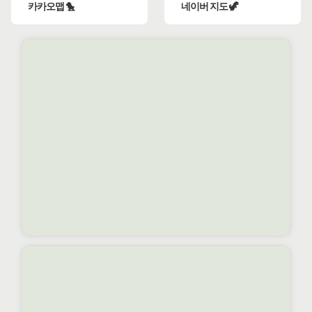
카카오맵 🐤
네이버 지도 🦖