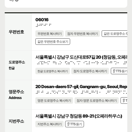
06016
⠼⠚⠋⠚⠁⠋
우편번호
우편번호 복사하기
점자 우편번호 복사하기
같은 도로명주소 주
같은 우편번호 주소보기
서울특별시 강남구 도산대로57길 20 (청담동, 오페라
도로명주소
⠠⠎⠯⠓⠪⠁⠘⠳⠠⠕⠀⠫⠶⠉⠢⠈⠍⠀⠊⠥⠇⠒⠊⠗⠐⠥⠼⠑⠛⠈⠕⠂⠀⠼⠃⠚
한글
점자 도로명주소 복사하기
👂 TTS 듣기
한글 도로명주소 복사하기
20 Dosan-daero 57-gil, Gangnam-gu, Seoul, Republ
영문주소
⠼⠃⠚⠀⠴⠠⠙⠕⠎⠁⠝⠤⠙⠁⠻⠕⠀⠼⠑⠛⠤⠛⠊⠇⠂⠀⠠⠛⠁⠝⠛⠝⠁⠍⠤⠛
Address
영문 도로명주소 복사하기
점자 영문 도로명주소 복사하기
👂 TT
서울특별시 강남구 청담동 89-21 (오페라하우스)
지번주소
지번주소 복사하기
👂 TTS 듣기