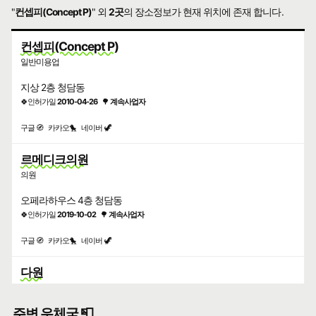
"
컨셉피(Concept P)
" 외
2곳
의 장소정보가 현재 위치에 존재 합니다.
컨셉피(Concept P)
일반미용업
지상 2층 청담동
🍀인허가일
2010-04-26
🌳
계속사업자
구글 🧭
카카오🐤
네이버 🦖
르메디크의원
의원
오페라하우스 4층 청담동
🍀인허가일
2019-10-02
🌳
계속사업자
구글 🧭
카카오🐤
네이버 🦖
다원
경양식
주변 우체국 📮
지상 5층 청담동 오페라하우스