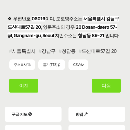
🍀 우편번호
06016
이며, 도로명주소는
서울특별시 강남구
도산대로57길 20
, 영문주소의 경우
20 Dosan-daero 57-
gil, Gangnam-gu, Seoul
지번주소는
청담동 89-21
입니다.
서울특별시
강남구
청담동
도산대로57길 20
주소복사 🚀
듣기(TTS) 👂
CSV 📥
이전
다음
구글 지도 🧭
빙맵 🪁