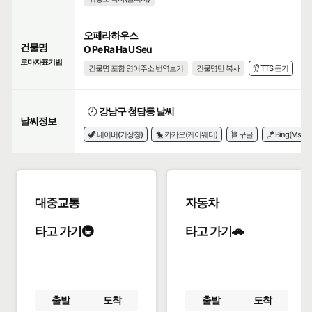
오페라하우스
건물명
O Pe Ra Ha U Seu
로마자표기법
건물명 포함 영어주소 번역보기
건물명만 복사
👂 TTS 듣기
🕗
강남구 청담동 날씨
날씨정보
🦖 네이버(기상청)
🐤 카카오(케이웨더)
🎏 구글
🪁 Bing(Msn)
대중교통
자동차
타고 가기🚇
타고 가기🚗
출발
도착
출발
도착