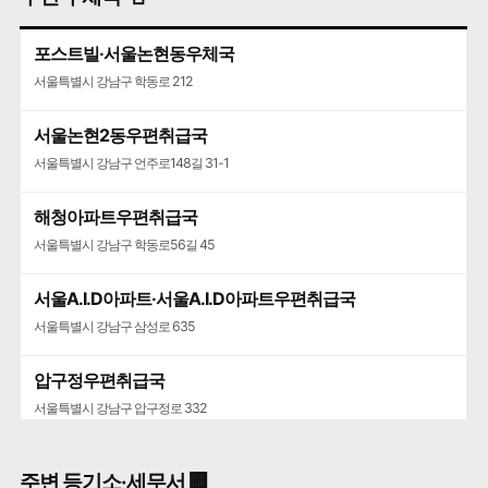
🍀인허가일
2013-07-18
🌳
계속사업자
포스트빌·서울논현동우체국
구글 🧭
카카오🐤
네이버 🦖
서울특별시 강남구 학동로 212
서울논현2동우편취급국
서울특별시 강남구 언주로148길 31-1
해청아파트우편취급국
서울특별시 강남구 학동로56길 45
서울A.I.D아파트·서울A.I.D아파트우편취급국
서울특별시 강남구 삼성로 635
압구정우편취급국
서울특별시 강남구 압구정로 332
청담우편취급국
주변 등기소·세무서 🏢