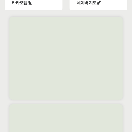
카카오맵 🐤
네이버 지도 🦖