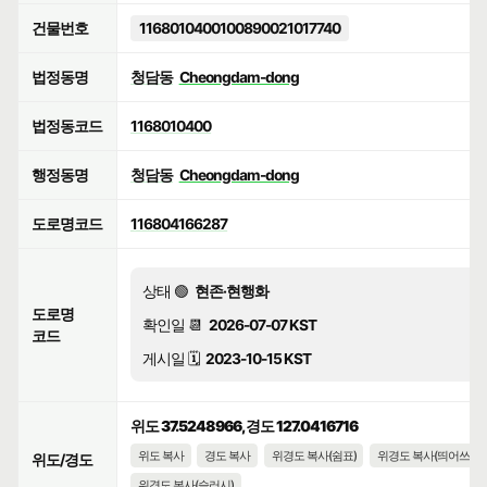
건물번호
1168010400100890021017740
법정동명
청담동
Cheongdam-dong
법정동코드
1168010400
행정동명
청담동
Cheongdam-dong
도로명코드
116804166287
상태 🟢
현존·현행화
도로명
확인일 📆
2026-07-07 KST
코드
게시일 🗓️
2023-10-15 KST
위도 37.5248966, 경도 127.0416716
위도 복사
경도 복사
위경도 복사(쉼표)
위경도 복사(띄어쓰기)
위도/경도
위경도 복사(슬러시)