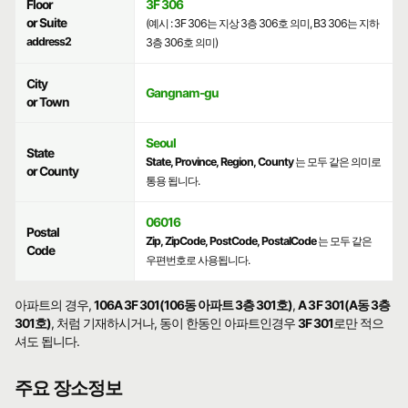
Floor
3F 306
or Suite
(예시 : 3F 306는 지상 3층 306호 의미, B3 306는 지하
address2
3층 306호 의미)
City
Gangnam-gu
or Town
Seoul
State
State, Province, Region, County
는 모두 같은 의미로
or County
통용 됩니다.
06016
Postal
Zip, ZipCode, PostCode, PostalCode
는 모두 같은
Code
우편번호로 사용됩니다.
아파트의 경우,
106A 3F 301(106동 아파트 3층 301호)
,
A 3F 301(A동 3층
301호)
, 처럼 기재하시거나, 동이 한동인 아파트인경우
3F 301
로만 적으
셔도 됩니다.
주요 장소정보