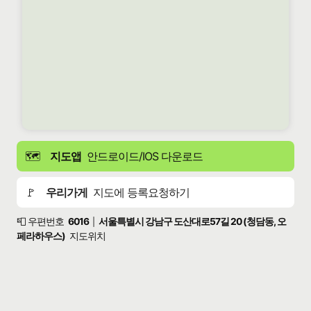
🗺️
지도앱
안드로이드/IOS 다운로드
🚩
우리가게
지도에 등록요청하기
📮 우편번호
6016
서울특별시 강남구 도산대로57길 20 (청담동, 오
|
페라하우스)
지도위치