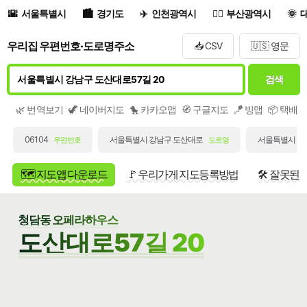
서울특별시
경기도
인천광역시
부산광역시
우리집 우편번호·도로명주소
📥 CSV
🇺🇸 영문
검색
🌿 번역보기
🦖 네이버지도
🐤 카카오맵
🧭 구글지도
🪁 빙맵
📦 택배
06104
서울특별시 강남구 도산대로
서울특별시 강남
우편번호
도로명
🗺️ 지도앱 다운로드
🚩 우리가게 지도등록방법
🛠️ 잘못된
청담동 오페라하우스
도산대로57길 20