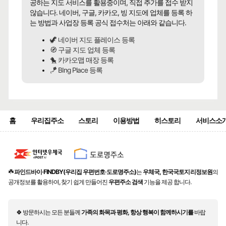
공하는 지도 서비스를 활용중이며, 직접 추가를 접수 받지
않습니다. 네이버, 구글, 카카오, 빙 지도에 업체를 등록 하
는 방법과 사업장 등록 공식 접수처는 아래와 같습니다.
🦖 네이버 지도 플레이스 등록
🧭 구글 지도 업체 등록
🐤 카카오맵 매장 등록
🪁 BIng Place 등록
홈
우리집주소
스토리
이용방법
히스토리
서비스소
☘️
파인드바이·FINDBY(우리집 우편번호·도로명주소)
는
우체국, 한국국토지리정보원
의
공개정보를 활용하여, 찾기 쉽게 만들어진
우편주소 검색
기능을 제공 합니다.
🍀 방문하시는 모든 분들께
가족의 화목과 평화, 항상 행복이 함께하시기를
바랍
니다.