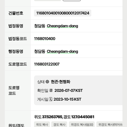
건물번호
1168010400100800012017424
법정동명
청담동
Cheongdam-dong
법정동코드
1168010400
행정동명
청담동
Cheongdam-dong
도로명코드
116803122007
상태 🟢
현존·현행화
도로명
확인일 📆
2026-07-07 KST
코드
게시일 🗓️
2023-10-15 KST
위도 37.5263765, 경도 127.0445081
위도 복사
경도 복사
위경도 복사(쉼표)
위경도 복사(띄어쓰기)
위도/경도