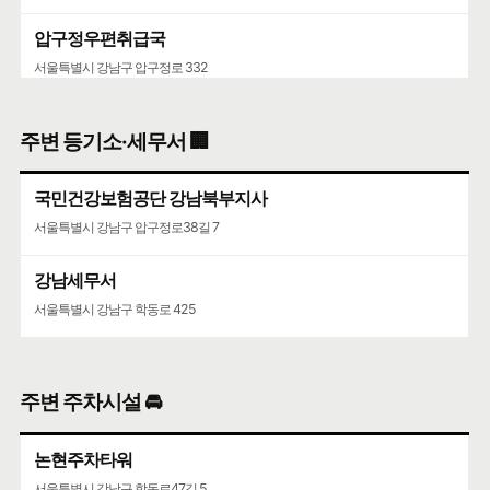
압구정우편취급국
서울특별시 강남구 압구정로 332
청담우편취급국
주변 등기소·세무서 🏢
서울특별시 강남구 학동로101길 26
국민건강보험공단 강남북부지사
청담청하우편취급국
서울특별시 강남구 압구정로38길 7
서울특별시 강남구 도산대로 507
강남세무서
서울특별시 강남구 학동로 425
주변 주차시설 🚘
논현주차타워
서울특별시 강남구 학동로47길 5