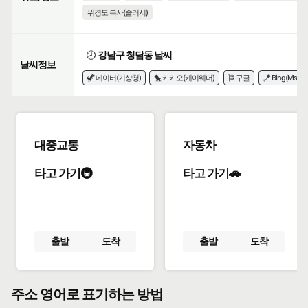
위경도 복사(슬러시)
🕗
강남구 청담동 날씨
날씨정보
🦖 네이버(기상청)
🐤 카카오(케이웨더)
🎏 구글
🪁 Bing(Msn)
대중교통
자동차
타고 가기🚇
타고 가기🚗
출발
도착
출발
도착
주소 영어로 표기하는 방법