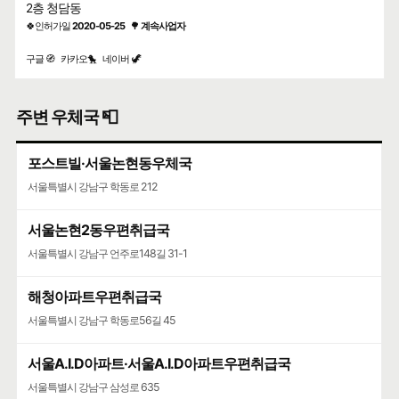
2층 청담동
🍀인허가일
2020-05-25
🌳
계속사업자
구글 🧭
카카오🐤
네이버 🦖
주변 우체국 📮
포스트빌·서울논현동우체국
서울특별시 강남구 학동로 212
서울논현2동우편취급국
서울특별시 강남구 언주로148길 31-1
해청아파트우편취급국
서울특별시 강남구 학동로56길 45
서울A.I.D아파트·서울A.I.D아파트우편취급국
서울특별시 강남구 삼성로 635