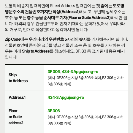
보통의 배송지 입력화면에 Street Address 입력란에는
첫 줄에는 도로명
영문주소의 건물번호까지만 작성(Address1)
하시고, 두번째 상세주소는
호수, 동 또는 층수 동을 순서대로 기재(Floor or Suite Address2)
하시면 됩
니다. 해외의 경우 건물번호부터 먼저 기재하는 문화가 있어서 우리나라
의 거꾸로, 반대로 작성한다고 생각하시면 됩니다.
Zip Code에는 우리나라의 우편번호 5자리의 숫자
를 기재해주시면 됩니다.
건물번호앞에 콤마(쉼표 ,)를 넣고 건물명 또는 층 및 호수를 기재하는 경
우는 아래
Ship to Address
를 참조하세요. 3F, B3 등 표기된 내용은 예시
입니다!
3F 306
,
434-3 Apgujeong-ro
Ship
(예시 : 3F 306는 지상 3층 306호 의미, B3 306는 지하
to Address
3층 306호 의미)
Address1
434-3 Apgujeong-ro
Floor
3F 306
or Suite
(예시 : 3F 306는 지상 3층 306호 의미, B3 306는 지하
address2
3층 306호 의미)