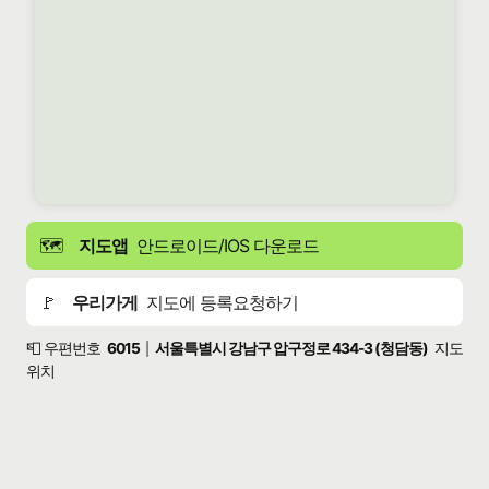
🗺️
지도앱
안드로이드/IOS 다운로드
🚩
우리가게
지도에 등록요청하기
📮 우편번호
6015
서울특별시 강남구 압구정로 434-3 (청담동)
지도
|
위치