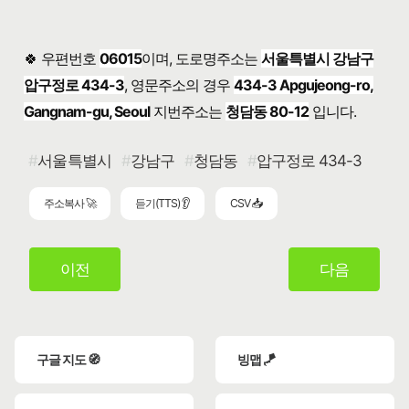
🍀 우편번호
06015
이며, 도로명주소는
서울특별시 강남구
압구정로 434-3
, 영문주소의 경우
434-3 Apgujeong-ro,
Gangnam-gu, Seoul
지번주소는
청담동 80-12
입니다.
서울특별시
강남구
청담동
압구정로 434-3
주소복사 🚀
듣기(TTS) 👂
CSV 📥
이전
다음
구글 지도 🧭
빙맵 🪁