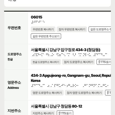
06015
⠼⠚⠋⠚⠁⠑
우편번호
우편번호 복사하기
점자 우편번호 복사하기
같은 도로명주소 주
같은 우편번호 주소보기
서울특별시 강남구 압구정로 434-3 (청담동)
도로명주소
⠠⠎⠯⠓⠪⠁⠘⠳⠠⠕⠀⠫⠶⠉⠢⠈⠍⠀⠣⠃⠈⠍⠨⠻⠐⠥⠀⠼⠙⠉⠙⠤⠉
한글
점자 도로명주소 복사하기
👂 TTS 듣기
한글 도로명주소 복사하기
434-3 Apgujeong-ro, Gangnam-gu, Seoul, Republic
Korea
영문주소
⠼⠙⠉⠙⠤⠉⠀⠴⠠⠁⠏⠛⠥⠚⠑⠰⠛⠤⠗⠕⠂⠀⠠⠛⠁⠝⠛⠝⠁⠍⠤⠛⠥⠂⠀⠠
Address
영문 도로명주소 복사하기
점자 영문 도로명주소 복사하기
👂 TT
서울특별시 강남구 청담동 80-12
지번주소
지번주소 복사하기
👂 TTS 듣기