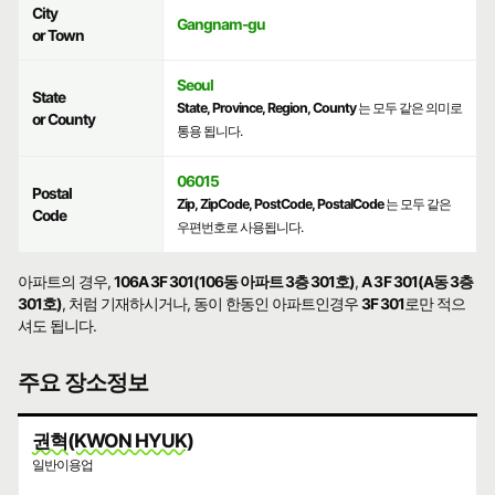
City
Gangnam-gu
or Town
Seoul
State
State, Province, Region, County
는 모두 같은 의미로
or County
통용 됩니다.
06015
Postal
Zip, ZipCode, PostCode, PostalCode
는 모두 같은
Code
우편번호로 사용됩니다.
아파트의 경우,
106A 3F 301(106동 아파트 3층 301호)
,
A 3F 301(A동 3층
301호)
, 처럼 기재하시거나, 동이 한동인 아파트인경우
3F 301
로만 적으
셔도 됩니다.
주요 장소정보
권혁(KWON HYUK)
일반이용업