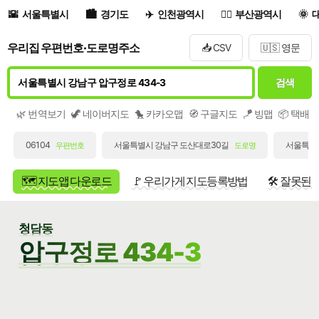
서울특별시
경기도
인천광역시
부산광역시
우리집 우편번호·도로명주소
📥 CSV
🇺🇸 영문
검색
🌿 번역보기
🦖 네이버지도
🐤 카카오맵
🧭 구글지도
🪁 빙맵
📦 택배
06104
서울특별시 강남구 도산대로30길
서울특별시
우편번호
도로명
🗺️ 지도앱 다운로드
🚩 우리가게 지도등록방법
🛠️ 잘못된
청담동
압구정로 434-3