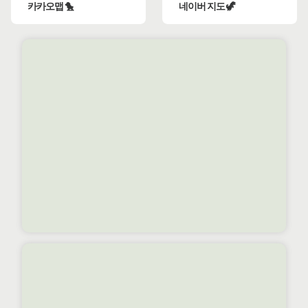
카카오맵 🐤
네이버 지도 🦖