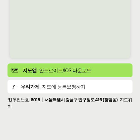
🗺️
지도앱
안드로이드/IOS 다운로드
🚩
우리가게
지도에 등록요청하기
📮 우편번호
6015
서울특별시 강남구 압구정로 416 (청담동)
지도위
|
치