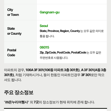
City
Gangnam-gu
or Town
Seoul
State
State, Province, Region, County
는 모두 같은 의미로
or County
통용 됩니다.
06015
Postal
Zip, ZipCode, PostCode, PostalCode
는 모두 같은
Code
우편번호로 사용됩니다.
아파트의 경우,
106A 3F 301(106동 아파트 3층 301호)
,
A 3F 301(A동 3층
301호)
, 처럼 기재하시거나, 동이 한동인 아파트인경우
3F 301
로만 적으
셔도 됩니다.
주요 장소정보
"
㈜온누리여행사
" 외
7곳
의 장소정보가 현재 위치에 존재 합니다.