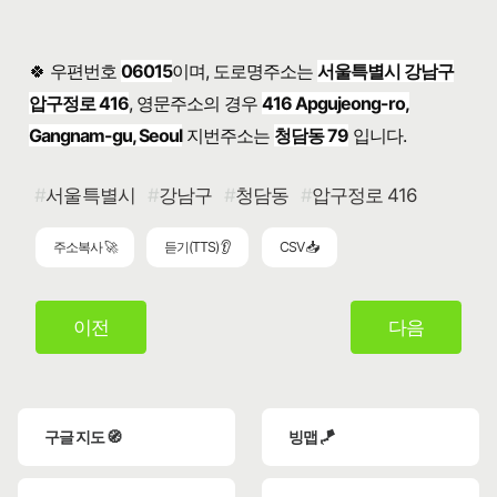
🍀 우편번호
06015
이며, 도로명주소는
서울특별시 강남구
압구정로 416
, 영문주소의 경우
416 Apgujeong-ro,
Gangnam-gu, Seoul
지번주소는
청담동 79
입니다.
서울특별시
강남구
청담동
압구정로 416
주소복사 🚀
듣기(TTS) 👂
CSV 📥
이전
다음
구글 지도 🧭
빙맵 🪁