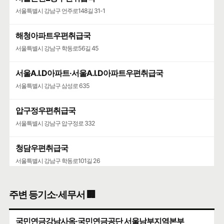
서울특별시 강남구 언주로148길 31-1
주식회사 스티븐푸드테크
유통전문판매업
해청아파트우편취급국
서울특별시 강남구 학동로56길 45
지하 2층 청담동
🍀인허가일
2025-01-09
🌳
계속사업자
서울A.I.D아파트·서울A.I.D아파트우편취급국
구글 🧭
카카오🐤
네이버 🦖
서울특별시 강남구 삼성로 635
트러블스(10cc팝업)
압구정우편취급국
커피숍
서울특별시 강남구 압구정로 332
지상 1층 청담동
🍀인허가일
2025-06-25
🌳
계속사업자
청담우편취급국
구글 🧭
카카오🐤
네이버 🦖
서울특별시 강남구 학동로101길 26
삼성물산(주)10꼬르소꼬모서울카페
청담청하우편취급국
주변 등기소·세무서 🏢
경양식
서울특별시 강남구 도산대로 507
청담동 지하 1층
국민연금강남사옥·국민연금공단 서울남부지역본부
🍀인허가일
2008-02-20
🌳
계속사업자