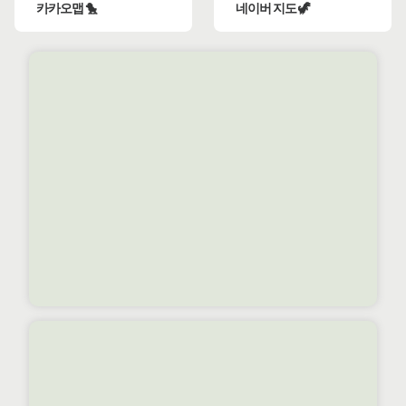
카카오맵 🐤
네이버 지도 🦖