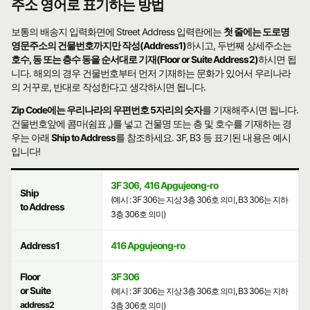
주소 영어로 표기하는 방법
보통의 배송지 입력화면에 Street Address 입력란에는
첫 줄에는 도로명
영문주소의 건물번호까지만 작성(Address1)
하시고, 두번째 상세주소는
호수, 동 또는 층수 동을 순서대로 기재(Floor or Suite Address2)
하시면 됩
니다. 해외의 경우 건물번호부터 먼저 기재하는 문화가 있어서 우리나라
의 거꾸로, 반대로 작성한다고 생각하시면 됩니다.
Zip Code에는 우리나라의 우편번호 5자리의 숫자
를 기재해주시면 됩니다.
건물번호앞에 콤마(쉼표 ,)를 넣고 건물명 또는 층 및 호수를 기재하는 경
우는 아래
Ship to Address
를 참조하세요. 3F, B3 등 표기된 내용은 예시
입니다!
3F 306
,
416 Apgujeong-ro
Ship
(예시 : 3F 306는 지상 3층 306호 의미, B3 306는 지하
to Address
3층 306호 의미)
Address1
416 Apgujeong-ro
Floor
3F 306
or Suite
(예시 : 3F 306는 지상 3층 306호 의미, B3 306는 지하
address2
3층 306호 의미)