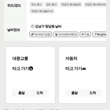
위도 복사
경도 복사
위경도 복사(쉼표)
위경도 복사(띄어쓰기)
위도/경도
위경도 복사(슬러시)
🕗
강남구 청담동 날씨
날씨정보
🦖 네이버(기상청)
🐤 카카오(케이웨더)
🎏 구글
🪁 Bing(Msn)
대중교통
자동차
타고 가기🚇
타고 가기🚗
출발
도착
출발
도착