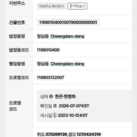
지번주소
지번주소 복사하기
👂 TTS 듣기
건물번호
1168010400100790000000001
법정동명
청담동
Cheongdam-dong
법정동코드
1168010400
행정동명
청담동
Cheongdam-dong
도로명코드
116803122007
상태 🟢
현존·현행화
도로명
확인일 📆
2026-07-07 KST
코드
게시일 🗓️
2023-10-15 KST
위도 37.5269139, 경도 127.0424316