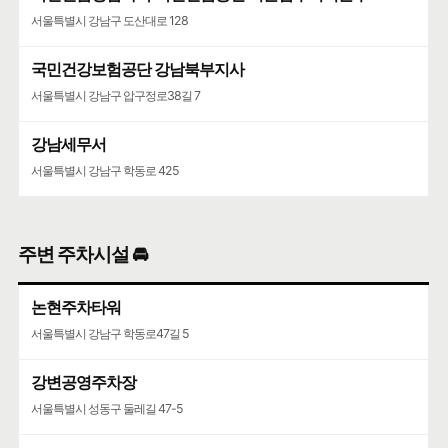
서울특별시 강남구 도산대로 128
구글 🧭
카카오🐤
네이버 🦖
국민건강보험공단 강남북부지사
리스본 캔어리 청담점
서울특별시 강남구 압구정로38길 7
감성주점
지하 2층 청담동
강남세무서
🍀인허가일
2024-04-03
🌳
계속사업자
서울특별시 강남구 학동로 425
구글 🧭
카카오🐤
네이버 🦖
울랄라하우스라운지&다이닝
주변 주차시설 🚘
뷔페식
지하 2층 청담동
논현주차타워
🍀인허가일
2019-12-03
🌳
계속사업자
서울특별시 강남구 학동로47길 5
구글 🧭
카카오🐤
네이버 🦖
강변공영주차장
서울특별시 성동구 둘레길 47-5