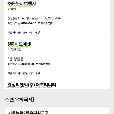
㈜온누리여행사
여행업
청담동 더트리니트플레이드빌딩 4층
🍀인허가일
2004-04-07
🌳
계속사업자
구글 🧭
카카오🐤
네이버 🦖
(주)이도에셋
식육판매업
3층 청담동
🍀인허가일
2019-11-20
🌳
계속사업자
구글 🧭
카카오🐤
네이버 🦖
효성티앤씨(주) 더트리니티
부동산 임대업
주변 우체국 📮
청담동
🍀인허가일
2021-09-17
🌳
계속사업자
서울논현2동우편취급국
구글 🧭
카카오🐤
네이버 🦖