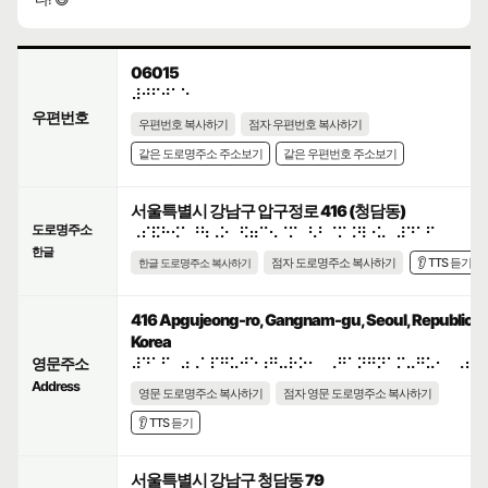
06015
⠼⠚⠋⠚⠁⠑
우편번호
우편번호 복사하기
점자 우편번호 복사하기
같은 도로명주소 주소보기
같은 우편번호 주소보기
서울특별시 강남구 압구정로 416 (청담동)
도로명주소
⠠⠎⠯⠓⠪⠁⠘⠳⠠⠕⠀⠫⠶⠉⠢⠈⠍⠀⠣⠃⠈⠍⠨⠻⠐⠥⠀⠼⠙⠁⠋
한글
점자 도로명주소 복사하기
👂 TTS 듣기
한글 도로명주소 복사하기
416 Apgujeong-ro, Gangnam-gu, Seoul, Republic o
Korea
영문주소
⠼⠙⠁⠋⠀⠴⠠⠁⠏⠛⠥⠚⠑⠰⠛⠤⠗⠕⠂⠀⠠⠛⠁⠝⠛⠝⠁⠍⠤⠛⠥⠂⠀⠠⠎⠑
Address
영문 도로명주소 복사하기
점자 영문 도로명주소 복사하기
👂 TTS 듣기
서울특별시 강남구 청담동 79