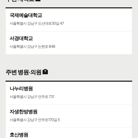
서울특별시 강남구 선릉로 742
국제예술대학교
청담중학교
서울특별시 강남구 도산대로30길 47
서울특별시 강남구 압구정로61길 36
서경대학교
서울특별시 강남구 논현로 848
주변 병원·의원 🏥
나누리병원
서울특별시 강남구 언주로 731
자생한방병원
서울특별시 강남구 언주로170길 5
호산병원