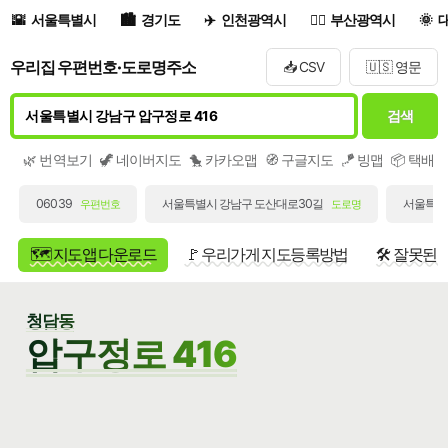
서울특별시
경기도
인천광역시
부산광역시
우리집 우편번호·도로명주소
📥 CSV
🇺🇸 영문
검색
🌿 번역보기
🦖 네이버지도
🐤 카카오맵
🧭 구글지도
🪁 빙맵
📦 택배
06039
서울특별시 강남구 도산대로30길
서울특별시
우편번호
도로명
🗺️ 지도앱 다운로드
🚩 우리가게 지도등록방법
🛠️ 잘못된
청담동
압구정로 416