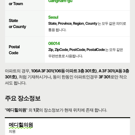
Gangnam-gu
or Town
Seoul
State
State, Province, Region, County
는 모두 같은 의미로
or County
통용 됩니다.
06014
Postal
Zip, ZipCode, PostCode, PostalCode
는 모두 같은
Code
우편번호로 사용됩니다.
아파트의 경우,
106A 3F 301(106동 아파트 3층 301호)
,
A 3F 301(A동 3층
301호)
, 처럼 기재하시거나, 동이 한동인 아파트인경우
3F 301
로만 적으
셔도 됩니다.
주요 장소정보
"
메디힐의원
" 외
1곳
의 장소정보가 현재 위치에 존재 합니다.
메디힐의원
의원