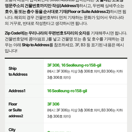
영문주소의 건물번호까지만 작성(Address1)
하시고, 두번째 상세주소는
호수, 동 또는 층수 동을 순서대로 기재(Floor or Suite Address2)
하시면 됩
니다. 해외의 경우 건물번호부터 먼저 기재하는 문화가 있어서 우리나라
의 거꾸로, 반대로 작성한다고 생각하시면 됩니다.
Zip Code에는 우리나라의 우편번호 5자리의 숫자
를 기재해주시면 됩니다.
건물번호앞에 콤마(쉼표 ,)를 넣고 건물명 또는 층 및 호수를 기재하는 경
우는 아래
Ship to Address
를 참조하세요. 3F, B3 등 표기된 내용은 예시
입니다!
3F 306
,
16 Seolleung-ro 158-gil
Ship
(예시 : 3F 306는 지상 3층 306호 의미, B3 306는 지하
to Address
3층 306호 의미)
Address1
16 Seolleung-ro 158-gil
Floor
3F 306
or Suite
(예시 : 3F 306는 지상 3층 306호 의미, B3 306는 지하
address2
3층 306호 의미)
City