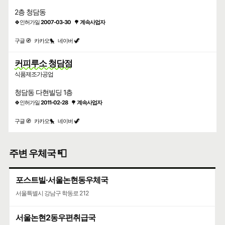
2층 청담동
🍀인허가일
2007-03-30
🌳
계속사업자
구글 🧭
카카오🐤
네이버 🦖
커피루소 청담점
식품제조가공업
청담동 다현빌딩 1층
🍀인허가일
2011-02-28
🌳
계속사업자
구글 🧭
카카오🐤
네이버 🦖
주변 우체국 📮
포스트빌·서울논현동우체국
서울특별시 강남구 학동로 212
서울논현2동우편취급국