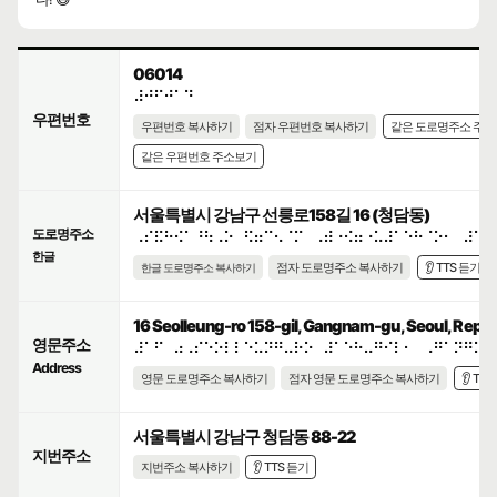
06014
⠼⠚⠋⠚⠁⠙
우편번호
우편번호 복사하기
점자 우편번호 복사하기
같은 도로명주소 주
같은 우편번호 주소보기
서울특별시 강남구 선릉로158길 16 (청담동)
도로명주소
⠠⠎⠯⠓⠪⠁⠘⠳⠠⠕⠀⠫⠶⠉⠢⠈⠍⠀⠠⠾⠐⠪⠶⠐⠥⠼⠁⠑⠓⠈⠕⠂⠀⠼⠁⠋
한글
점자 도로명주소 복사하기
👂 TTS 듣기
한글 도로명주소 복사하기
16 Seolleung-ro 158-gil, Gangnam-gu, Seoul, Republ
영문주소
⠼⠁⠋⠀⠴⠠⠎⠑⠕⠇⠇⠑⠥⠝⠛⠤⠗⠕⠀⠼⠁⠑⠓⠤⠛⠊⠇⠂⠀⠠⠛⠁⠝⠛⠝⠁
Address
영문 도로명주소 복사하기
점자 영문 도로명주소 복사하기
👂 TT
서울특별시 강남구 청담동 88-22
지번주소
지번주소 복사하기
👂 TTS 듣기