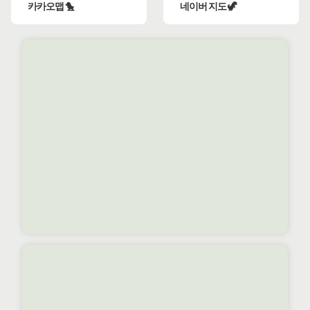
카카오맵 🐤
네이버 지도 🦖