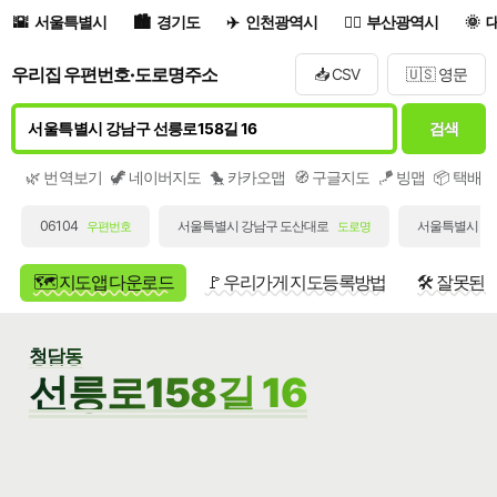
서울특별시
경기도
인천광역시
부산광역시
우리집 우편번호·도로명주소
📥 CSV
🇺🇸 영문
검색
🌿 번역보기
🦖 네이버지도
🐤 카카오맵
🧭 구글지도
🪁 빙맵
📦 택배
06104
서울특별시 강남구 도산대로
서울특별시 강남
우편번호
도로명
🗺️ 지도앱 다운로드
🚩 우리가게 지도등록방법
🛠️ 잘못된
청담동
선릉로158길 16