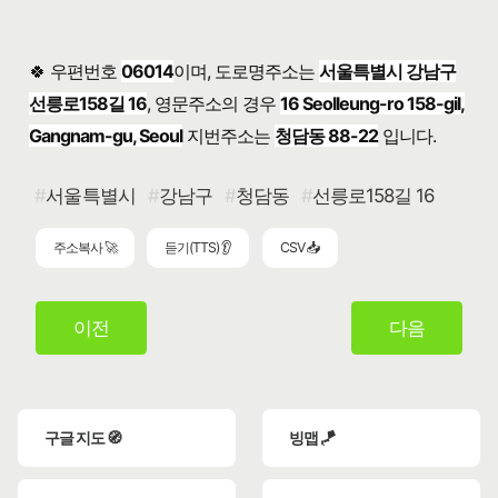
🍀 우편번호
06014
이며, 도로명주소는
서울특별시 강남구
선릉로158길 16
, 영문주소의 경우
16 Seolleung-ro 158-gil,
Gangnam-gu, Seoul
지번주소는
청담동 88-22
입니다.
서울특별시
강남구
청담동
선릉로158길 16
주소복사 🚀
듣기(TTS) 👂
CSV 📥
이전
다음
구글 지도 🧭
빙맵 🪁