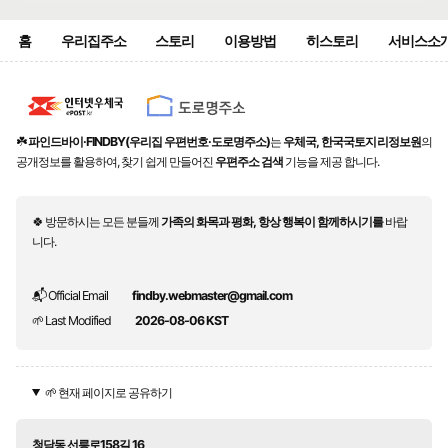
홈
우리집주소
스토리
이용방법
히스토리
서비스소
☘️
파인드바이·FINDBY(우리집 우편번호·도로명주소)
는
우체국, 한국국토지리정보원
의
공개정보를 활용하여, 찾기 쉽게 만들어진
우편주소 검색
기능을 제공 합니다.
🍀 방문하시는 모든 분들께
가족의 화목과 평화, 항상 행복이 함께하시기를
바랍
니다.
📬 Official Email
findby.webmaster@gmail.com
🌱 Last Modified
2026-08-06 KST
🌱 현재 페이지로 공유하기
청담동 선릉로158길 16