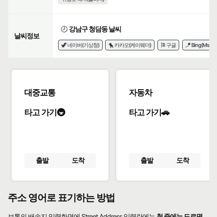
🕗
강남구 청담동 날씨
날씨정보
🦖 네이버(기상청)
🐤 카카오(케이웨더)
🎏 구글
🪁 Bing(Msn)
대중교통
자동차
타고 가기🚇
타고 가기🚗
출발
도착
출발
도착
주소 영어로 표기하는 방법
보통의 배송지 입력화면에 Street Address 입력란에는
첫 줄에는 도로명