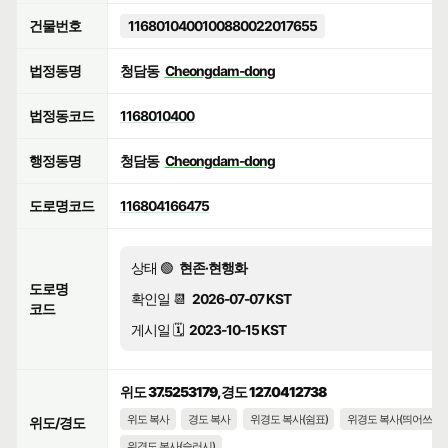
건물번호
1168010400100880022017655
법정동명
청담동
Cheongdam-dong
법정동코드
1168010400
행정동명
청담동
Cheongdam-dong
도로명코드
116804166475
상태 🟢
현존·현행화
도로명
확인일 📆
2026-07-07 KST
코드
게시일 🗓️
2023-10-15 KST
위도 37.5253179, 경도 127.0412738
위도 복사
경도 복사
위경도 복사(쉼표)
위경도 복사(띄어쓰기)
위도/경도
위경도 복사(슬러시)