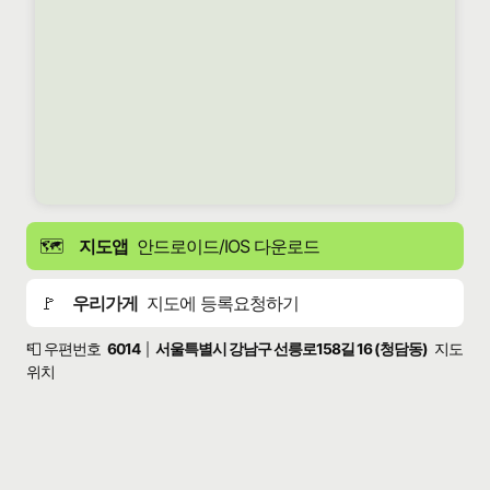
🗺️
지도앱
안드로이드/IOS 다운로드
🚩
우리가게
지도에 등록요청하기
📮 우편번호
6014
서울특별시 강남구 선릉로158길 16 (청담동)
지도
|
위치