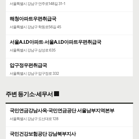
서울특별시 강남구 언주로148길 31-1
해청아파트우편취급국
서울특별시 강남구 학동로56길 45
서울A.I.D아파트·서울A.I.D아파트우편취급국
서울특별시 강남구 삼성로 635
압구정우편취급국
서울특별시 강남구 압구정로 332
청담청하우편취급국
주변 등기소·세무서 🏢
서울특별시 강남구 도산대로 507
국민연금강남사옥·국민연금공단 서울남부지역본부
서울특별시 강남구 도산대로 128
국민건강보험공단 강남북부지사