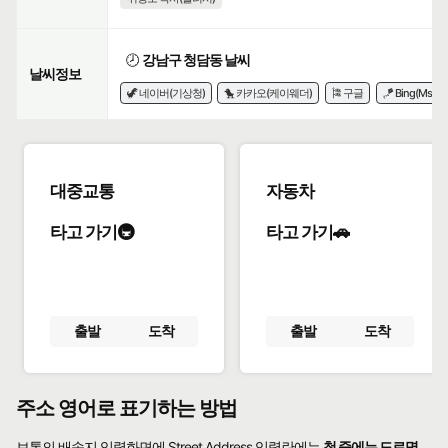
🕗
강남구 청담동 날씨
날씨정보
🦖 네이버(기상청)
🐤 카카오(케이웨더)
🎏 구글
🪁 Bing(Msn)
대중교통
자동차
타고 가기🚇
타고 가기🚗
출발
도착
출발
도착
주소 영어로 표기하는 방법
보통의 배송지 입력화면에 Street Address 입력란에는
첫 줄에는 도로명