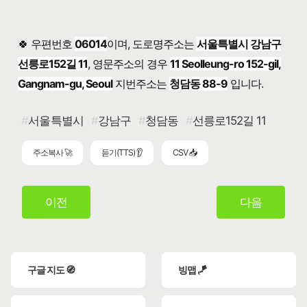
🍀 우편번호
06014
이며, 도로명주소는
서울특별시 강남구
선릉로152길 11
, 영문주소의 경우
11 Seolleung-ro 152-gil,
Gangnam-gu, Seoul
지번주소는
청담동 88-9
입니다.
서울특별시
강남구
청담동
선릉로152길 11
주소복사 🚀
듣기(TTS) 👂
CSV 📥
이전
다음
구글 지도 🧭
빙맵 🪁