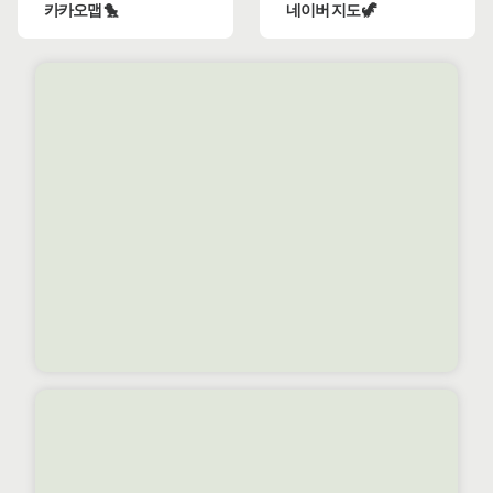
카카오맵 🐤
네이버 지도 🦖