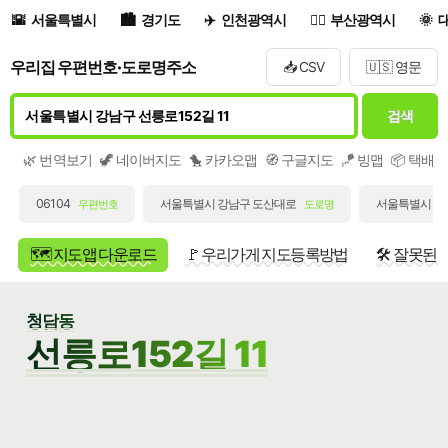
서울특별시
경기도
인천광역시
부산광역시
우리집 우편번호·도로명주소
📥 CSV
🇺🇸 영문
검색
🌿 번역보기
🦖 네이버지도
🐤 카카오맵
🧭 구글지도
🪁 빙맵
📦 택배
06104
서울특별시 강남구 도산대로
서울특별시 강남
우편번호
도로명
🗺️ 지도앱 다운로드
🚩 우리가게 지도등록방법
🛠️ 잘못된
청담동
선릉로152길 11