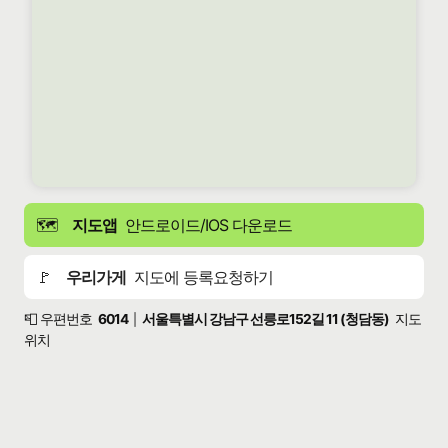
🗺️
지도앱
안드로이드/IOS 다운로드
🚩
우리가게
지도에 등록요청하기
📮 우편번호
6014
서울특별시 강남구 선릉로152길 11 (청담동)
지도
|
위치