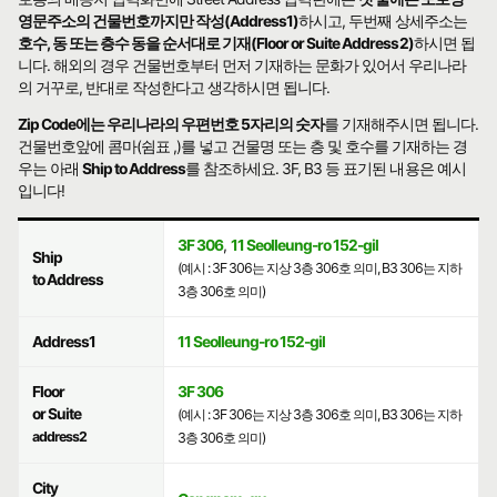
영문주소의 건물번호까지만 작성(Address1)
하시고, 두번째 상세주소는
호수, 동 또는 층수 동을 순서대로 기재(Floor or Suite Address2)
하시면 됩
니다. 해외의 경우 건물번호부터 먼저 기재하는 문화가 있어서 우리나라
의 거꾸로, 반대로 작성한다고 생각하시면 됩니다.
Zip Code에는 우리나라의 우편번호 5자리의 숫자
를 기재해주시면 됩니다.
건물번호앞에 콤마(쉼표 ,)를 넣고 건물명 또는 층 및 호수를 기재하는 경
우는 아래
Ship to Address
를 참조하세요. 3F, B3 등 표기된 내용은 예시
입니다!
3F 306
,
11 Seolleung-ro 152-gil
Ship
(예시 : 3F 306는 지상 3층 306호 의미, B3 306는 지하
to Address
3층 306호 의미)
Address1
11 Seolleung-ro 152-gil
Floor
3F 306
or Suite
(예시 : 3F 306는 지상 3층 306호 의미, B3 306는 지하
address2
3층 306호 의미)
City