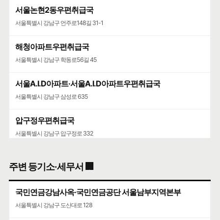
서울논현2동우편취급국
서울특별시 강남구 언주로148길 31-1
해청아파트우편취급국
서울특별시 강남구 학동로56길 45
서울A.I.D아파트·서울A.I.D아파트우편취급국
서울특별시 강남구 삼성로 635
압구정우편취급국
서울특별시 강남구 압구정로 332
청담청하우편취급국
주변 등기소·세무서 🏢
서울특별시 강남구 도산대로 507
국민연금강남사옥·국민연금공단 서울남부지역본부
서울특별시 강남구 도산대로 128