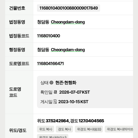
건물번호
1168010400100880009017849
법정동명
청담동
Cheongdam-dong
법정동코드
1168010400
행정동명
청담동
Cheongdam-dong
도로명코드
116804166471
상태 🟢
현존·현행화
도로명
확인일 📆
2026-07-07 KST
코드
게시일 🗓️
2023-10-15 KST
위도 37.5242984, 경도 127.0404565
위도 복사
경도 복사
위경도 복사(쉼표)
위경도 복사(띄어쓰기)
위도/경도
위경도 복사(슬러시)