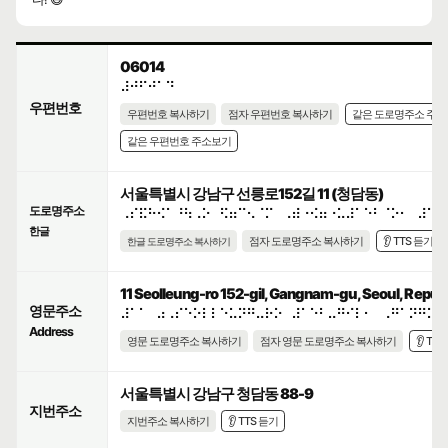
06014
⠼⠚⠋⠚⠁⠙
우편번호
우편번호 복사하기
점자 우편번호 복사하기
같은 도로명주소 주
같은 우편번호 주소보기
서울특별시 강남구 선릉로152길 11 (청담동)
도로명주소
⠠⠎⠯⠓⠪⠁⠘⠳⠠⠕⠀⠫⠶⠉⠢⠈⠍⠀⠠⠾⠐⠪⠶⠐⠥⠼⠁⠑⠃⠈⠕⠂⠀⠼⠁⠁
한글
점자 도로명주소 복사하기
👂 TTS 듣기
한글 도로명주소 복사하기
11 Seolleung-ro 152-gil, Gangnam-gu, Seoul, Republ
영문주소
⠼⠁⠁⠀⠴⠠⠎⠑⠕⠇⠇⠑⠥⠝⠛⠤⠗⠕⠀⠼⠁⠑⠃⠤⠛⠊⠇⠂⠀⠠⠛⠁⠝⠛⠝⠁
Address
영문 도로명주소 복사하기
점자 영문 도로명주소 복사하기
👂 TT
서울특별시 강남구 청담동 88-9
지번주소
지번주소 복사하기
👂 TTS 듣기