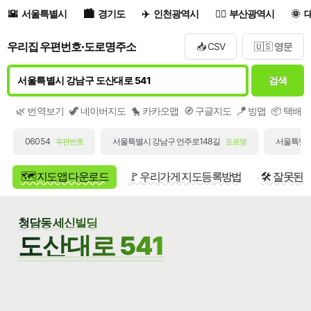
서울특별시
경기도
인천광역시
부산광역시
우리집 우편번호·도로명주소
📥 CSV
🇺🇸 영문
검색
🌿 번역보기
🦖 네이버지도
🐤 카카오맵
🧭 구글지도
🪁 빙맵
📦 택배
06054
서울특별시 강남구 언주로148길
서울특별시
우편번호
도로명
🗺️ 지도앱 다운로드
🚩 우리가게 지도등록방법
🛠️ 잘못된
청담동 세신빌딩
도산대로 541