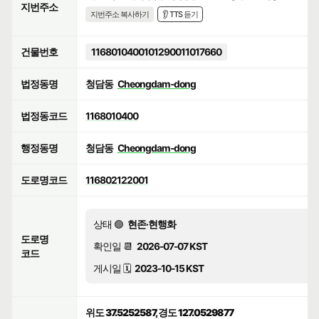
지번주소
지번주소 복사하기
👂 TTS 듣기
건물번호
1168010400101290011017660
법정동명
청담동
Cheongdam-dong
법정동코드
1168010400
행정동명
청담동
Cheongdam-dong
도로명코드
116802122001
상태 🟢
현존·현행화
도로명
확인일 📆
2026-07-07 KST
코드
게시일 🗓️
2023-10-15 KST
위도 37.5252587, 경도 127.0529877