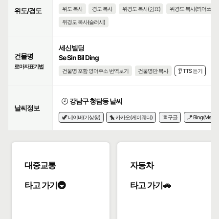
위도 복사
경도 복사
위경도 복사(쉼표)
위경도 복사(띄어쓰기)
위도/경도
위경도 복사(슬러시)
세신빌딩
건물명
Se Sin Bil Ding
로마자표기법
건물명 포함 영어주소 번역보기
건물명만 복사
👂 TTS 듣기
🕗
강남구 청담동 날씨
날씨정보
🦖 네이버(기상청)
🐤 카카오(케이웨더)
🎏 구글
🪁 Bing(Msn)
대중교통
자동차
타고 가기🚇
타고 가기🚗