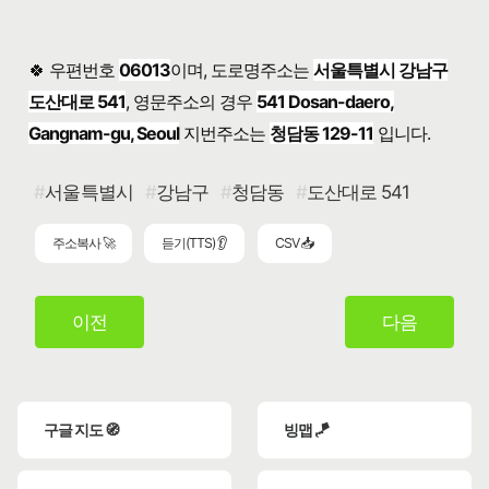
🍀 우편번호
06013
이며, 도로명주소는
서울특별시 강남구
도산대로 541
, 영문주소의 경우
541 Dosan-daero,
Gangnam-gu, Seoul
지번주소는
청담동 129-11
입니다.
서울특별시
강남구
청담동
도산대로 541
주소복사 🚀
듣기(TTS) 👂
CSV 📥
이전
다음
구글 지도 🧭
빙맵 🪁