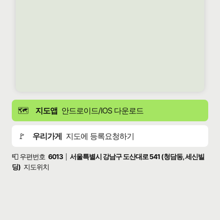
🗺️
지도앱
안드로이드/IOS 다운로드
🚩
우리가게
지도에 등록요청하기
📮 우편번호
6013
서울특별시 강남구 도산대로 541 (청담동, 세신빌
|
딩)
지도위치