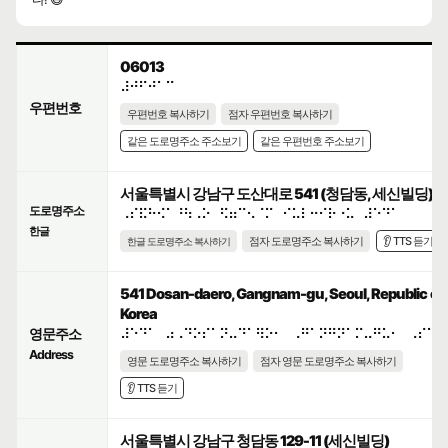
06013
⠼⠚⠋⠚⠁⠉
우편번호
우편번호 복사하기
점자 우편번호 복사하기
같은 도로명주소 주소보기
같은 우편번호 주소보기
서울특별시 강남구 도산대로 541 (청담동, 세신빌딩)
도로명주소
⠠⠎⠯⠓⠪⠁⠘⠳⠠⠕⠀⠫⠶⠉⠢⠈⠍⠀⠊⠥⠇⠒⠊⠗⠐⠥⠀⠼⠑⠙⠁
한글
점자 도로명주소 복사하기
👂 TTS 듣기
한글 도로명주소 복사하기
541 Dosan-daero, Gangnam-gu, Seoul, Republic of
Korea
영문주소
⠼⠑⠙⠁⠀⠴⠠⠙⠕⠎⠁⠝⠤⠙⠁⠻⠕⠂⠀⠠⠛⠁⠝⠛⠝⠁⠍⠤⠛⠥⠂⠀⠠⠎⠑⠳
Address
영문 도로명주소 복사하기
점자 영문 도로명주소 복사하기
👂 TTS 듣기
서울특별시 강남구 청담동 129-11 (세신빌딩)