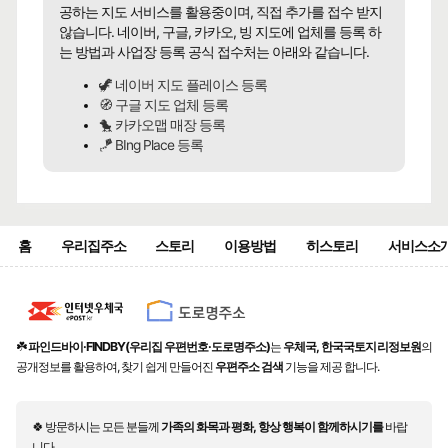
공하는 지도 서비스를 활용중이며, 직접 추가를 접수 받지
않습니다. 네이버, 구글, 카카오, 빙 지도에 업체를 등록 하
는 방법과 사업장 등록 공식 접수처는 아래와 같습니다.
🦖 네이버 지도 플레이스 등록
🧭 구글 지도 업체 등록
🐤 카카오맵 매장 등록
🪁 BIng Place 등록
홈
우리집주소
스토리
이용방법
히스토리
서비스소
☘️
파인드바이·FINDBY(우리집 우편번호·도로명주소)
는
우체국, 한국국토지리정보원
의
공개정보를 활용하여, 찾기 쉽게 만들어진
우편주소 검색
기능을 제공 합니다.
🍀 방문하시는 모든 분들께
가족의 화목과 평화, 항상 행복이 함께하시기를
바랍
니다.