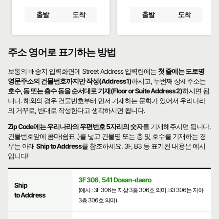
출발
도착
출발
도착
주소 영어로 표기하는 방법
보통의 배송지 입력화면에 Street Address 입력란에는
첫 줄에는 도로명
영문주소의 건물번호까지만 작성(Address1)
하시고, 두번째 상세주소는
호수, 동 또는 층수 동을 순서대로 기재(Floor or Suite Address2)
하시면 됩
니다. 해외의 경우 건물번호부터 먼저 기재하는 문화가 있어서 우리나라
의 거꾸로, 반대로 작성한다고 생각하시면 됩니다.
Zip Code에는 우리나라의 우편번호 5자리의 숫자
를 기재해주시면 됩니다.
건물번호앞에 콤마(쉼표 ,)를 넣고 건물명 또는 층 및 호수를 기재하는 경
우는 아래
Ship to Address
를 참조하세요. 3F, B3 등 표기된 내용은 예시
입니다!
3F 306
,
541 Dosan-daero
Ship
(예시 : 3F 306는 지상 3층 306호 의미, B3 306는 지하
to Address
3층 306호 의미)