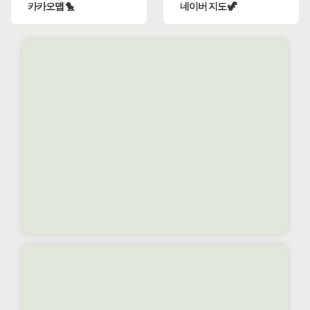
카카오맵 🐤
네이버 지도 🦖