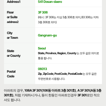
Address1
541 Dosan-daero
Floor
3F 306
or Suite
(예시 : 3F 306는 지상 3층 306호 의미, B3 306는 지하
address2
3층 306호 의미)
City
Gangnam-gu
or Town
Seoul
State
State, Province, Region, County
는 모두 같은 의미로
or County
통용 됩니다.
06013
Postal
Zip, ZipCode, PostCode, PostalCode
는 모두 같은
Code
우편번호로 사용됩니다.
아파트의 경우,
106A 3F 301(106동 아파트 3층 301호)
,
A 3F 301(A동 3층
301호)
, 처럼 기재하시거나, 동이 한동인 아파트인경우
3F 301
로만 적으
셔도 됩니다.