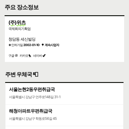
주요 장소정보
(주)위츠
국제회의기획업
청담동 세신빌딩
🍀인허가일
2002-01-10
🌳
계속사업자
구글 🧭
카카오🐤
네이버 🦖
주변 우체국 📮
서울논현2동우편취급국
서울특별시 강남구 언주로148길 31-1
해청아파트우편취급국
서울특별시 강남구 학동로56길 45