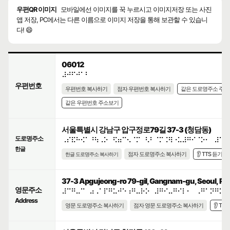
우편QR 이미지
모바일에선 이미지를 꾹 누르시고 이미지저장 또는 사진
앱 저장, PC에서는 다른 이름으로 이미지 저장을 통해 보관할 수 있습니
다! 😄
06012
⠼⠚⠋⠚⠁⠃
우편번호
우편번호 복사하기
점자 우편번호 복사하기
같은 도로명주소 주
같은 우편번호 주소보기
서울특별시 강남구 압구정로79길 37-3 (청담동)
도로명주소
⠠⠎⠯⠓⠪⠁⠘⠳⠠⠕⠀⠫⠶⠉⠢⠈⠍⠀⠣⠃⠈⠍⠨⠻⠐⠥⠼⠛⠊⠈⠕⠂⠀⠼⠉⠛
한글
점자 도로명주소 복사하기
👂 TTS 듣기
한글 도로명주소 복사하기
37-3 Apgujeong-ro 79-gil, Gangnam-gu, Seoul, Rep
영문주소
⠼⠉⠛⠤⠉⠀⠴⠠⠁⠏⠛⠥⠚⠑⠰⠛⠤⠗⠕⠀⠼⠛⠊⠤⠛⠊⠇⠂⠀⠠⠛⠁⠝⠛⠝⠁
Address
영문 도로명주소 복사하기
점자 영문 도로명주소 복사하기
👂 TT