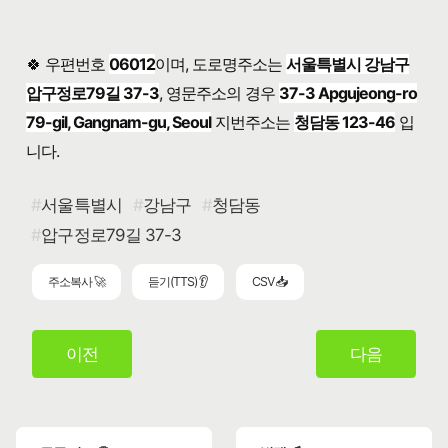
🍀 우편번호
06012
이며, 도로명주소는
서울특별시 강남구
압구정로79길 37-3
, 영문주소의 경우
37-3 Apgujeong-ro
79-gil, Gangnam-gu, Seoul
지번주소는
청담동 123-46
입
니다.
서울특별시
강남구
청담동
압구정로79길 37-3
주소복사 🚀
듣기(TTS) 👂
CSV 📥
이전
다음