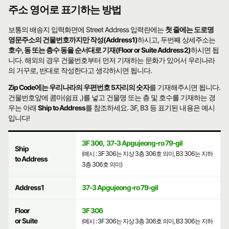
주소 영어로 표기하는 방법
보통의 배송지 입력화면에 Street Address 입력란에는
첫 줄에는 도로명
영문주소의 건물번호까지만 작성(Address1)
하시고, 두번째 상세주소는
호수, 동 또는 층수 동을 순서대로 기재(Floor or Suite Address2)
하시면 됩
니다. 해외의 경우 건물번호부터 먼저 기재하는 문화가 있어서 우리나라
의 거꾸로, 반대로 작성한다고 생각하시면 됩니다.
Zip Code에는 우리나라의 우편번호 5자리의 숫자
를 기재해주시면 됩니다.
건물번호앞에 콤마(쉼표 ,)를 넣고 건물명 또는 층 및 호수를 기재하는 경
우는 아래
Ship to Address
를 참조하세요. 3F, B3 등 표기된 내용은 예시
입니다!
3F 306
,
37-3 Apgujeong-ro 79-gil
Ship
(예시 : 3F 306는 지상 3층 306호 의미, B3 306는 지하
to Address
3층 306호 의미)
Address1
37-3 Apgujeong-ro 79-gil
Floor
3F 306
or Suite
(예시 : 3F 306는 지상 3층 306호 의미, B3 306는 지하