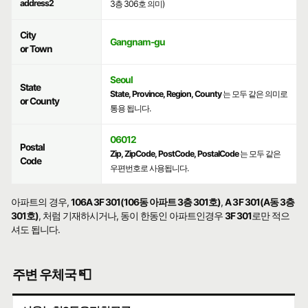
address2
3층 306호 의미)
City
Gangnam-gu
or Town
Seoul
State
State, Province, Region, County
는 모두 같은 의미로
or County
통용 됩니다.
06012
Postal
Zip, ZipCode, PostCode, PostalCode
는 모두 같은
Code
우편번호로 사용됩니다.
아파트의 경우,
106A 3F 301(106동 아파트 3층 301호)
,
A 3F 301(A동 3층
301호)
, 처럼 기재하시거나, 동이 한동인 아파트인경우
3F 301
로만 적으
셔도 됩니다.
주변 우체국 📮