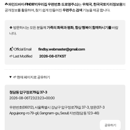
☘️
파인드바이·FINDBY(우리집 우편번호·도로명주소)
는
우체국, 한국국토지리정보원
의
공개정보를 활용하여, 찾기 쉽게 만들어진
우편주소 검색
기능을 제공 합니다.
🍀 방문하시는 모든 분들께
가족의 화목과 평화, 항상 행복이 함께하시기를
바랍
니다.
📬 Official Email
findby.webmaster@gmail.com
🌱 Last Modified
2026-08-07 KST
🌱 현재 페이지로 공유하기
청담동 압구정로79길 37-3
2026-08-06T23:23:23+00:00
우편번호(06012), 서울특별시 강남구 압구정로79길 37-3, 영문(37-3
Apgujeong-ro 79-gil, Gangnam-gu, Seoul) 지번(청담동 123-46)
공유하기