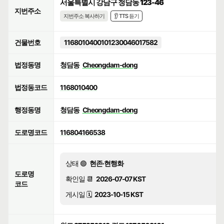
서울특별시 강남구 청담동 123-46
지번주소
지번주소 복사하기
👂 TTS 듣기
건물번호
1168010400101230046017582
법정동명
청담동
Cheongdam-dong
법정동코드
1168010400
행정동명
청담동
Cheongdam-dong
도로명코드
116804166538
상태 🟢
현존·현행화
도로명
확인일 📆
2026-07-07 KST
코드
게시일 🗓️
2023-10-15 KST