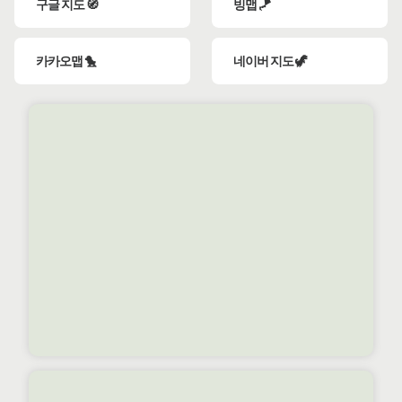
구글 지도 🧭
빙맵 🪁
카카오맵 🐤
네이버 지도 🦖