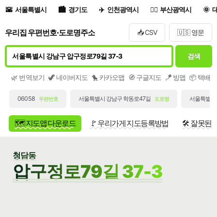
서울특별시
경기도
인천광역시
부산광역시
우리집 우편번호·도로명주소
📥 CSV
🇺🇸 영문
검색
🌿 번역보기
🦖 네이버지도
🐤 카카오맵
🧭 구글지도
🪁 빙맵
📦 택배
06058
서울특별시 강남구 학동로47길
서울특별시 
우편번호
도로명
🗺️ 지도앱 다운로드
🚩 우리가게 지도등록방법
🛠️ 잘못된
청담동
압구정로79길 37-3