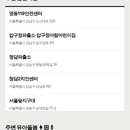
영동119안전센터
서울특별시 강남구 도산대로 320
압구정파출소·압구정아람어린이집
서울특별시 강남구 압구정로 311
청담파출소
서울특별시 강남구 학동로95길 19
청담2치안센터
서울특별시 강남구 삼성로 761
서울숲지구대
서울특별시 성동구 성덕정길 77-2
성수119안전센터
주변 유아돌봄 👩🏻‍🍼
서울특별시 성동구 뚝섬로 452