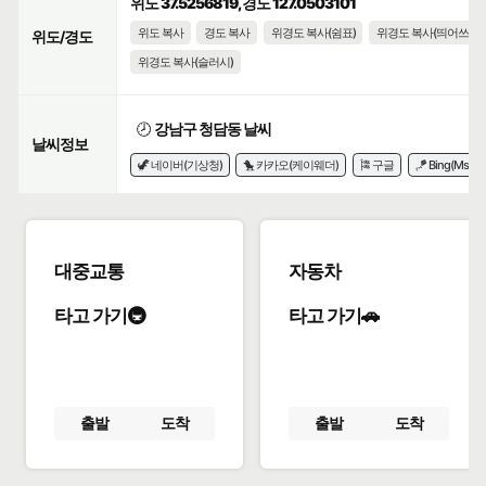
위도 37.5256819, 경도 127.0503101
위도 복사
경도 복사
위경도 복사(쉼표)
위경도 복사(띄어쓰기)
위도/경도
위경도 복사(슬러시)
🕗
강남구 청담동 날씨
날씨정보
🦖 네이버(기상청)
🐤 카카오(케이웨더)
🎏 구글
🪁 Bing(Msn)
대중교통
자동차
타고 가기🚇
타고 가기🚗
출발
도착
출발
도착