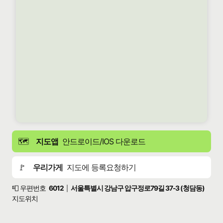
🗺️
지도앱
안드로이드/IOS 다운로드
🚩
우리가게
지도에 등록요청하기
📮 우편번호
6012
서울특별시 강남구 압구정로79길 37-3 (청담동)
|
지도위치