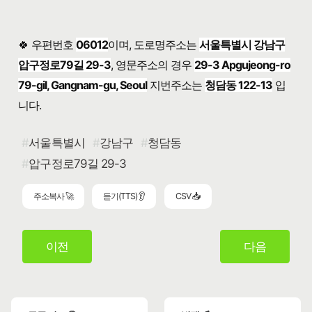
🍀 우편번호
06012
이며, 도로명주소는
서울특별시 강남구
압구정로79길 29-3
, 영문주소의 경우
29-3 Apgujeong-ro
79-gil, Gangnam-gu, Seoul
지번주소는
청담동 122-13
입
니다.
서울특별시
강남구
청담동
압구정로79길 29-3
주소복사 🚀
듣기(TTS) 👂
CSV 📥
이전
다음