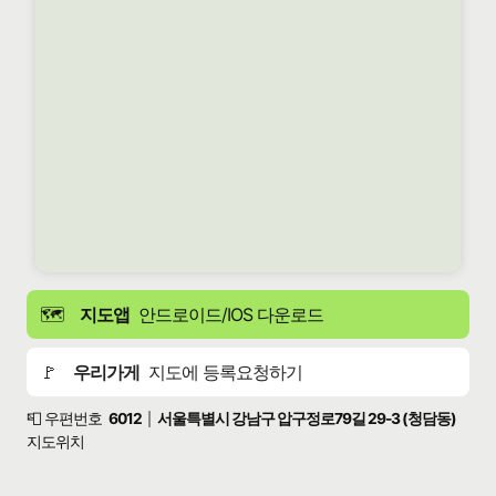
🗺️
지도앱
안드로이드/IOS 다운로드
🚩
우리가게
지도에 등록요청하기
📮 우편번호
6012
서울특별시 강남구 압구정로79길 29-3 (청담동)
|
지도위치