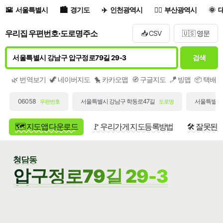
서울특별시
경기도
인천광역시
부산광역시
우리집 우편번호·도로명주소
📥 CSV
🇺🇸 영문
검색
🌿 번역보기
🦖 네이버지도
🐤 카카오맵
🧭 구글지도
🪁 빙맵
📦 택배
06058
서울특별시 강남구 학동로47길
서울특별시 
우편번호
도로명
🗺️ 지도앱 다운로드
🚩 우리가게 지도등록방법
🛠️ 잘못된
청담동
압구정로79길 29-3