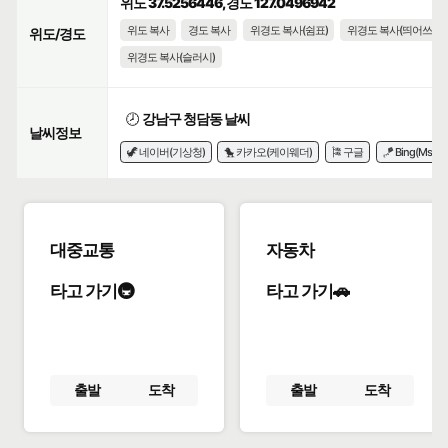
위도 37.5256446, 경도 127.0496942
위도 복사
경도 복사
위경도 복사(쉼표)
위경도 복사(띄어쓰기)
위도/경도
위경도 복사(슬러시)
🕗
강남구 청담동 날씨
날씨정보
🦖 네이버(기상청)
🐤 카카오(케이웨더)
🎏 구글
🪁 Bing(Msn)
대중교통
자동차
타고 가기🚇
타고 가기🚗
출발
도착
출발
도착