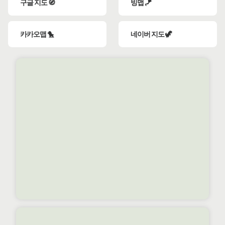
구글 지도 🧭
빙맵 🪁
카카오맵 🐤
네이버 지도 🦖