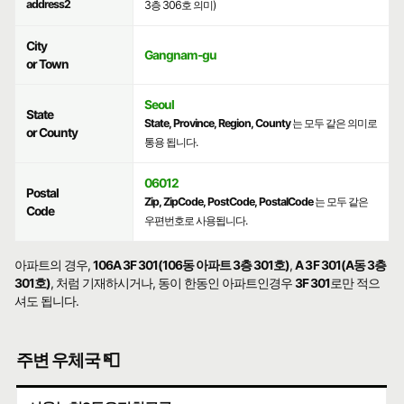
address2
3층 306호 의미)
City
Gangnam-gu
or Town
Seoul
State
State, Province, Region, County
는 모두 같은 의미로
or County
통용 됩니다.
06012
Postal
Zip, ZipCode, PostCode, PostalCode
는 모두 같은
Code
우편번호로 사용됩니다.
아파트의 경우,
106A 3F 301(106동 아파트 3층 301호)
,
A 3F 301(A동 3층
301호)
, 처럼 기재하시거나, 동이 한동인 아파트인경우
3F 301
로만 적으
셔도 됩니다.
주변 우체국 📮