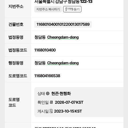
서울특별시 강남구 청담동 122-13
지번주소
지번주소 복사하기
👂 TTS 듣기
건물번호
1168010400101220013017589
법정동명
청담동
Cheongdam-dong
법정동코드
1168010400
행정동명
청담동
Cheongdam-dong
도로명코드
116804166538
상태 🟢
현존·현행화
도로명
확인일 📆
2026-07-07 KST
코드
게시일 🗓️
2023-10-15 KST