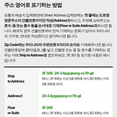
주소 영어로 표기하는 방법
보통의 배송지 입력화면에 Street Address 입력란에는
첫 줄에는 도로명
영문주소의 건물번호까지만 작성(Address1)
하시고, 두번째 상세주소는
호수, 동 또는 층수 동을 순서대로 기재(Floor or Suite Address2)
하시면 됩
니다. 해외의 경우 건물번호부터 먼저 기재하는 문화가 있어서 우리나라
의 거꾸로, 반대로 작성한다고 생각하시면 됩니다.
Zip Code에는 우리나라의 우편번호 5자리의 숫자
를 기재해주시면 됩니다.
건물번호앞에 콤마(쉼표 ,)를 넣고 건물명 또는 층 및 호수를 기재하는 경
우는 아래
Ship to Address
를 참조하세요. 3F, B3 등 표기된 내용은 예시
입니다!
3F 306
,
29-3 Apgujeong-ro 79-gil
Ship
(예시 : 3F 306는 지상 3층 306호 의미, B3 306는 지하
to Address
3층 306호 의미)
Address1
29-3 Apgujeong-ro 79-gil
Floor
3F 306
or Suite
(예시 : 3F 306는 지상 3층 306호 의미, B3 306는 지하