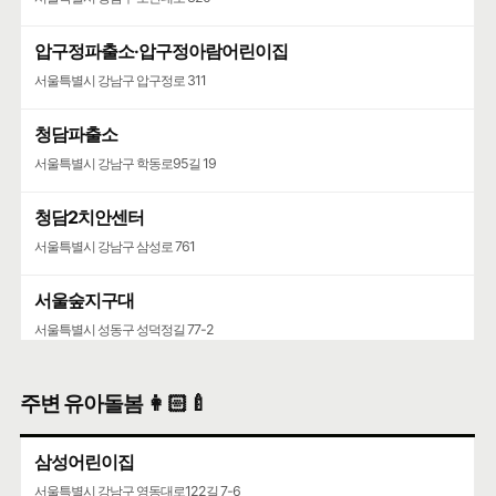
압구정파출소·압구정아람어린이집
서울특별시 강남구 압구정로 311
청담파출소
서울특별시 강남구 학동로95길 19
청담2치안센터
서울특별시 강남구 삼성로 761
서울숲지구대
서울특별시 성동구 성덕정길 77-2
성수119안전센터
주변 유아돌봄 👩🏻‍🍼
서울특별시 성동구 뚝섬로 452
삼성어린이집
서울특별시 강남구 영동대로122길 7-6