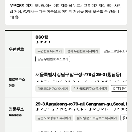
우편QR 이미지
모바일에선 이미지를 꾹 누르시고 이미지저장 또는 사진
앱 저장, PC에서는 다른 이름으로 이미지 저장을 통해 보관할 수 있습니
다! 😄
06012
⠼⠚⠋⠚⠁⠃
우편번호
우편번호 복사하기
점자 우편번호 복사하기
같은 도로명주소 주
같은 우편번호 주소보기
서울특별시 강남구 압구정로79길 29-3 (청담동)
도로명주소
⠠⠎⠯⠓⠪⠁⠘⠳⠠⠕⠀⠫⠶⠉⠢⠈⠍⠀⠣⠃⠈⠍⠨⠻⠐⠥⠼⠛⠊⠈⠕⠂⠀⠼⠃⠊
한글
점자 도로명주소 복사하기
👂 TTS 듣기
한글 도로명주소 복사하기
29-3 Apgujeong-ro 79-gil, Gangnam-gu, Seoul, Rep
영문주소
⠼⠃⠊⠤⠉⠀⠴⠠⠁⠏⠛⠥⠚⠑⠰⠛⠤⠗⠕⠀⠼⠛⠊⠤⠛⠊⠇⠂⠀⠠⠛⠁⠝⠛⠝⠁
Address
영문 도로명주소 복사하기
점자 영문 도로명주소 복사하기
👂 TT