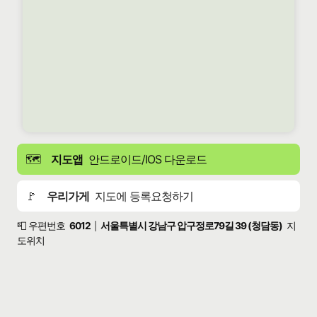
🗺️
지도앱
안드로이드/IOS 다운로드
🚩
우리가게
지도에 등록요청하기
📮 우편번호
6012
서울특별시 강남구 압구정로79길 39 (청담동)
지
|
도위치