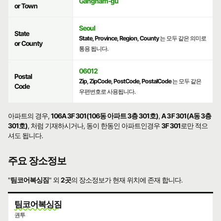
Gangnam-gu
or Town
Seoul
State
State, Province, Region, County
는 모두 같은 의미로
or County
통용 됩니다.
06012
Postal
Zip, ZipCode, PostCode, PostalCode
는 모두 같은
Code
우편번호로 사용됩니다.
아파트의 경우,
106A 3F 301(106동 아파트 3층 301호)
,
A 3F 301(A동 3층
301호)
, 처럼 기재하시거나, 동이 한동인 아파트인경우
3F 301
로만 적으
셔도 됩니다.
주요 장소정보
"
팀코어복싱짐
" 외
2곳
의 장소정보가 현재 위치에 존재 합니다.
팀코어복싱짐
권투