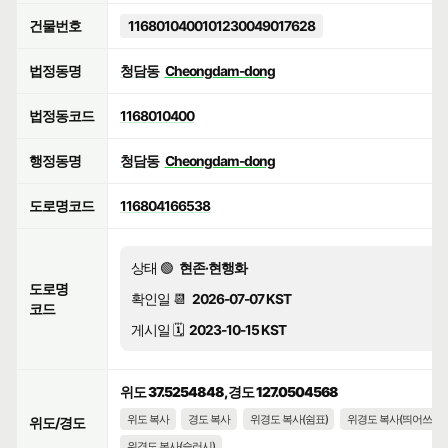
건물번호
1168010400101230049017628
법정동명
청담동
Cheongdam-dong
법정동코드
1168010400
행정동명
청담동
Cheongdam-dong
도로명코드
116804166538
상태 🟢
현존·현행화
도로명
확인일 📆
2026-07-07 KST
코드
게시일 🗓️
2023-10-15 KST
위도 37.5254848, 경도 127.0504568
위도 복사
경도 복사
위경도 복사(쉼표)
위경도 복사(띄어쓰기)
위도/경도
위경도 복사(슬러시)