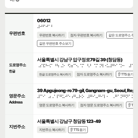
06012
⠼⠚⠋⠚⠁⠃
우편번호
우편번호 복사하기
점자 우편번호 복사하기
같은 도로명주소 주
같은 우편번호 주소보기
서울특별시 강남구 압구정로79길 39 (청담동)
도로명주소
⠠⠎⠯⠓⠪⠁⠘⠳⠠⠕⠀⠫⠶⠉⠢⠈⠍⠀⠣⠃⠈⠍⠨⠻⠐⠥⠼⠛⠊⠈⠕⠂⠀⠼⠉⠊
한글
점자 도로명주소 복사하기
👂 TTS 듣기
한글 도로명주소 복사하기
39 Apgujeong-ro 79-gil, Gangnam-gu, Seoul, Repub
영문주소
⠼⠉⠊⠀⠴⠠⠁⠏⠛⠥⠚⠑⠰⠛⠤⠗⠕⠀⠼⠛⠊⠤⠛⠊⠇⠂⠀⠠⠛⠁⠝⠛⠝⠁⠍⠤
Address
영문 도로명주소 복사하기
점자 영문 도로명주소 복사하기
👂 TT
서울특별시 강남구 청담동 123-49
지번주소
지번주소 복사하기
👂 TTS 듣기