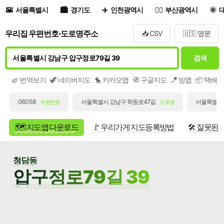
서울특별시
경기도
인천광역시
부산광역시
우리집 우편번호·도로명주소
📥 CSV
🇺🇸 영문
검색
🌿 번역보기
🦖 네이버지도
🐤 카카오맵
🧭 구글지도
🪁 빙맵
📦 택배
06058
서울특별시 강남구 학동로47길
서울특별시 
우편번호
도로명
🗺️ 지도앱 다운로드
🚩 우리가게 지도등록방법
🛠️ 잘못된
청담동
압구정로79길 39