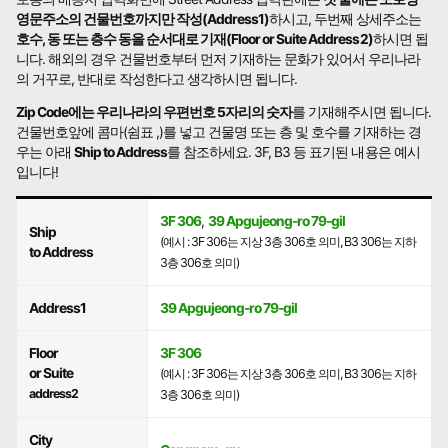
영문주소의 건물번호까지만 작성(Address1)
하시고, 두번째 상세주소는
호수, 동 또는 층수 동을 순서대로 기재(Floor or Suite Address2)
하시면 됩
니다. 해외의 경우 건물번호부터 먼저 기재하는 문화가 있어서 우리나라
의 거꾸로, 반대로 작성한다고 생각하시면 됩니다.
Zip Code에는 우리나라의 우편번호 5자리의 숫자
를 기재해주시면 됩니다.
건물번호앞에 콤마(쉼표 ,)를 넣고 건물명 또는 층 및 호수를 기재하는 경
우는 아래
Ship to Address
를 참조하세요. 3F, B3 등 표기된 내용은 예시
입니다!
3F 306
,
39 Apgujeong-ro 79-gil
Ship
(예시 : 3F 306는 지상 3층 306호 의미, B3 306는 지하
to Address
3층 306호 의미)
Address1
39 Apgujeong-ro 79-gil
Floor
3F 306
or Suite
(예시 : 3F 306는 지상 3층 306호 의미, B3 306는 지하
address2
3층 306호 의미)
City