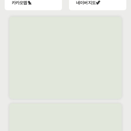
카카오맵 🐤
네이버 지도 🦖