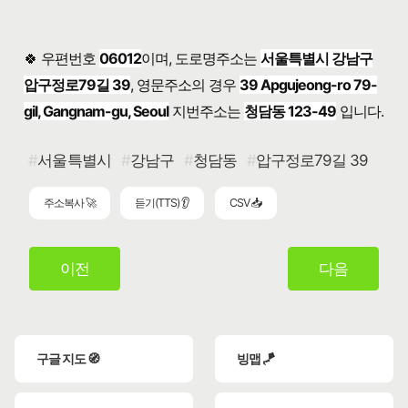
🍀 우편번호
06012
이며, 도로명주소는
서울특별시 강남구
압구정로79길 39
, 영문주소의 경우
39 Apgujeong-ro 79-
gil, Gangnam-gu, Seoul
지번주소는
청담동 123-49
입니다.
서울특별시
강남구
청담동
압구정로79길 39
주소복사 🚀
듣기(TTS) 👂
CSV 📥
이전
다음
구글 지도 🧭
빙맵 🪁