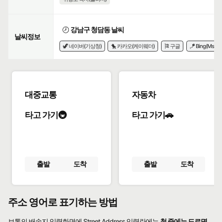
🕗
강남구 청담동 날씨
날씨정보
🦖 네이버(기상청)
🐤 카카오(케이웨더)
🎏 구글
🪁 Bing(Msn)
대중교통
자동차
타고 가기🚇
타고 가기🚗
출발
도착
출발
도착
주소 영어로 표기하는 방법
보통의 배송지 입력화면에 Street Address 입력란에는
첫 줄에는 도로명