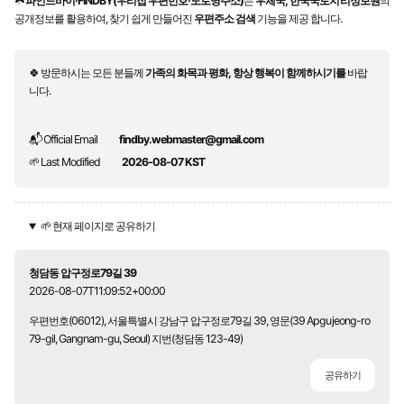
☘️
파인드바이·FINDBY(우리집 우편번호·도로명주소)
는
우체국, 한국국토지리정보원
의
공개정보를 활용하여, 찾기 쉽게 만들어진
우편주소 검색
기능을 제공 합니다.
🍀 방문하시는 모든 분들께
가족의 화목과 평화, 항상 행복이 함께하시기를
바랍
니다.
📬 Official Email
findby.webmaster@gmail.com
🌱 Last Modified
2026-08-07 KST
🌱 현재 페이지로 공유하기
청담동 압구정로79길 39
2026-08-07T11:09:52+00:00
우편번호(06012), 서울특별시 강남구 압구정로79길 39, 영문(39 Apgujeong-ro
79-gil, Gangnam-gu, Seoul) 지번(청담동 123-49)
공유하기