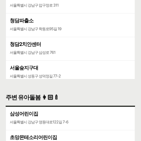
서울특별시 강남구 압구정로 311
청담파출소
서울특별시 강남구 학동로95길 19
청담2치안센터
서울특별시 강남구 삼성로 761
서울숲지구대
서울특별시 성동구 성덕정길 77-2
성수119안전센터
주변 유아돌봄 👩🏻‍🍼
서울특별시 성동구 뚝섬로 452
삼성어린이집
서울특별시 강남구 영동대로122길 7-6
초망몬테소리어린이집