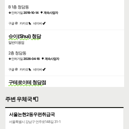
B 1층 청담동
🍀인허가일
2019-10-14
🌳
계속사업자
구글 🧭
카카오🐤
네이버 🦖
슈이(Shui) 청담
일반미용업
2층 청담동
🍀인허가일
2026-04-16
🌳
계속사업자
구글 🧭
카카오🐤
네이버 🦖
구테로이테 청담점
한식
주변 우체국 📮
지상 1층 청담동
🍀인허가일
2025-07-23
🌳
계속사업자
서울논현2동우편취급국
구글 🧭
카카오🐤
네이버 🦖
서울특별시 강남구 언주로148길 31-1