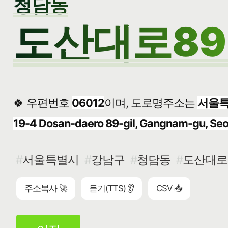
청담동
도산대로89길
🍀 우편번호
06012
이며, 도로명주소는
서울특
19-4 Dosan-daero 89-gil, Gangnam-gu, Seo
서울특별시
강남구
청담동
도산대로8
주소복사 🚀
듣기(TTS) 👂
CSV 📥