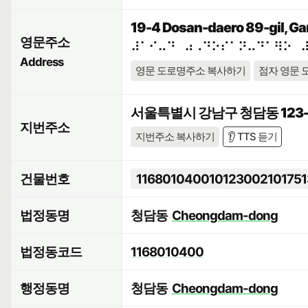
19-4 Dosan-daero 89-gil, Ga
영문주소
⠼⠁⠊⠤⠙⠀⠴⠠⠙⠕⠎⠁⠝⠤⠙⠁⠻⠕⠀
Address
영문 도로명주소 복사하기
점자 영문 
서울특별시 강남구 청담동 123-
지번주소
지번주소 복사하기
👂 TTS 듣기
건물번호
116801040010123002101751
법정동명
청담동
Cheongdam-dong
법정동코드
1168010400
행정동명
청담동
Cheongdam-dong