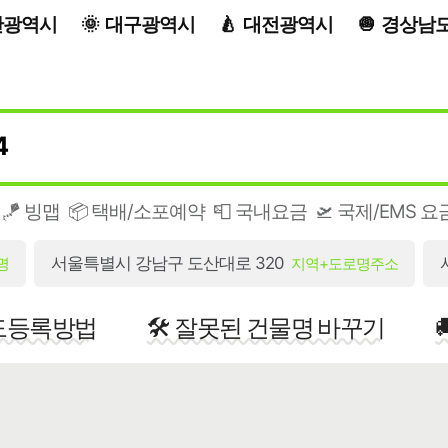
산광역시
대구광역시
대전광역시
경상남
🪁 빙맵
📦 택배/소포예약
📮 국내요금
🛫 국제/EMS 요
서울특별시 강남구 도산대로 320
명
지역+도로명주소
지도등록방법
🛠️ 잘못된 건물명 바꾸기