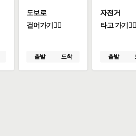
도보로
자전거
걸어가기🚶‍♂️
타고 가기🚴‍♀
출발
도착
출발