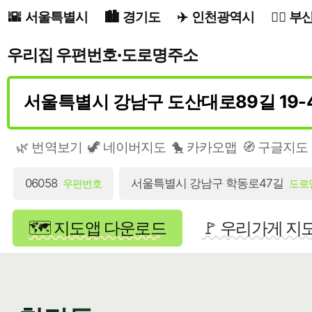
서울특별시
경기도
인천광역시
부
우리집 우편번호·도로명주소
🌿 번역보기
🦖 네이버지도
🐤 카카오맵
🧭 구글지도
06058
서울특별시 강남구 학동로47길
우편번호
도로
🗺️ 지도앱 다운로드
🚩 우리가게 