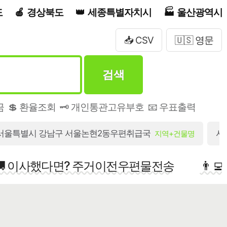
도
경상북도
세종특별자치시
울산광역시
📥 CSV
🇺🇸 영문
검색
금
💲 환율조회
🗝️ 개인통관고유부호
📧 우표출력
서울특별시 강남구 서울논현2동우편취급국
서
지역+건물명
🚚 이사했다면? 주거이전우편물전송
👨‍