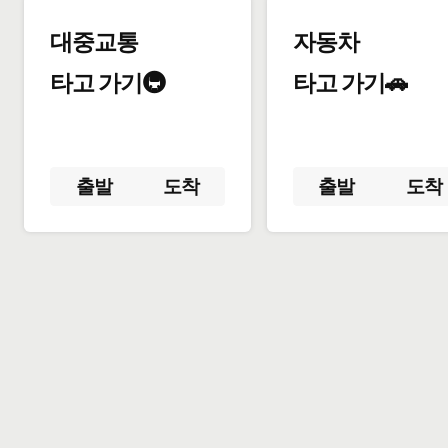
대중교통
자동차
타고 가기🚇
타고 가기🚗
출발
도착
출발
도착