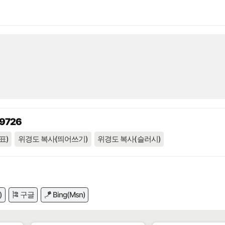
09726
표)
위경도 복사(띄어쓰기)
위경도 복사(슬러시)
)
🎏 구글
🪁 Bing(Msn)