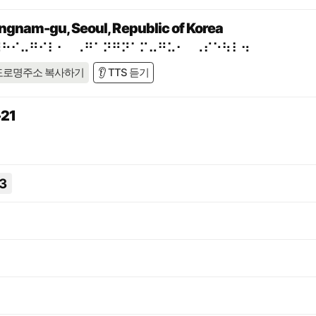
ngnam-gu, Seoul, Republic of Korea
⠼⠓⠊⠤⠛⠊⠇⠂⠀⠠⠛⠁⠝⠛⠝⠁⠍⠤⠛⠥⠂⠀⠠⠎⠑⠳⠇⠲
도로명주소 복사하기
👂 TTS 듣기
21
3