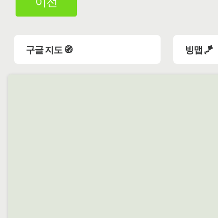
이전
구글 지도 🧭
빙맵 🪁