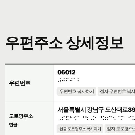
우편주소 상세정보
06012
⠼⠚⠋⠚⠁⠃
우편번호
우편번호 복사하기
점자 우편번호 복
서울특별시 강남구 도산대로89길 
도로명주소
⠠⠎⠯⠓⠪⠁⠘⠳⠠⠕⠀⠫⠶⠉⠢⠈⠍⠀⠊
한글
점자 도로명주
한글 도로명주소 복사하기