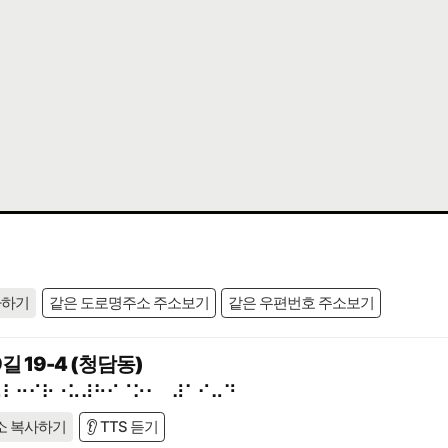
사하기
같은 도로명주소 주소보기
같은 우편번호 주소보기
19-4 (청담동)
⠥⠇⠒⠊⠗⠐⠥⠼⠓⠊⠈⠕⠂⠀⠼⠁⠊⠤⠙
소 복사하기
👂 TTS 듣기