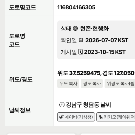
도로명코드
116804166305
상태 🟢
현존·현행화
도로명
확인일 📆
2026-07-07 KST
코드
게시일 🗓️
2023-10-15 KST
위도 37.5259475, 경도 127.05
위도/경도
위도 복사
경도 복사
위경도 복사(쉼
🕗
강남구 청담동 날씨
날씨정보
🦖 네이버(기상청)
🐤 카카오(케이웨더