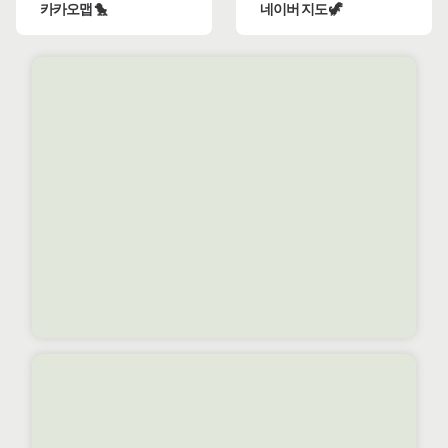
카카오맵 🐤
네이버 지도 🦖