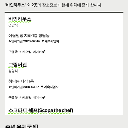
"
바인하우스
" 외
2곳
의 장소정보가 현재 위치에 존재 합니다.
바인하우스
경양식
이림빌딩 지하 1층 청담동
🍀인허가일
2020-02-14
🌳
계속사업자
구글 🧭
카카오🐤
네이버 🦖
그림버겐
경양식
청담동 지상 1층
🍀인허가일
2010-03-17
🌳
계속사업자
구글 🧭
카카오🐤
네이버 🦖
스코파 더 쉐프(Scopa the chef)
패스트푸드
주변 우체국 📮
청담동 2층