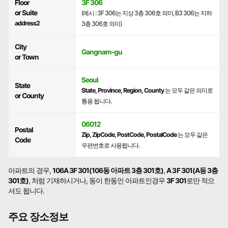
Floor
3F 306
or Suite
(예시 : 3F 306는 지상 3층 306호 의미, B3 306는 지하
address2
3층 306호 의미)
City
Gangnam-gu
or Town
Seoul
State
State, Province, Region, County
는 모두 같은 의미로
or County
통용 됩니다.
06012
Postal
Zip, ZipCode, PostCode, PostalCode
는 모두 같은
Code
우편번호로 사용됩니다.
아파트의 경우,
106A 3F 301(106동 아파트 3층 301호)
,
A 3F 301(A동 3층
301호)
, 처럼 기재하시거나, 동이 한동인 아파트인경우
3F 301
로만 적으
셔도 됩니다.
주요 장소정보