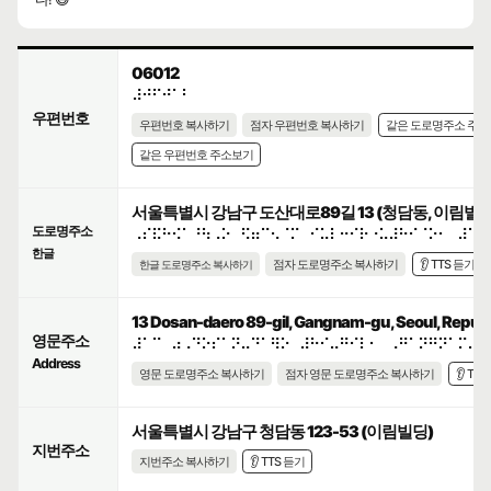
06012
⠼⠚⠋⠚⠁⠃
우편번호
우편번호 복사하기
점자 우편번호 복사하기
같은 도로명주소 주
같은 우편번호 주소보기
서울특별시 강남구 도산대로89길 13 (청담동, 이림빌딩
도로명주소
⠠⠎⠯⠓⠪⠁⠘⠳⠠⠕⠀⠫⠶⠉⠢⠈⠍⠀⠊⠥⠇⠒⠊⠗⠐⠥⠼⠓⠊⠈⠕⠂⠀⠼⠁⠉
한글
점자 도로명주소 복사하기
👂 TTS 듣기
한글 도로명주소 복사하기
13 Dosan-daero 89-gil, Gangnam-gu, Seoul, Republi
영문주소
⠼⠁⠉⠀⠴⠠⠙⠕⠎⠁⠝⠤⠙⠁⠻⠕⠀⠼⠓⠊⠤⠛⠊⠇⠂⠀⠠⠛⠁⠝⠛⠝⠁⠍⠤⠛
Address
영문 도로명주소 복사하기
점자 영문 도로명주소 복사하기
👂 TT
서울특별시 강남구 청담동 123-53 (이림빌딩)
지번주소
지번주소 복사하기
👂 TTS 듣기