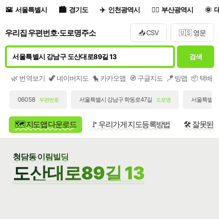
서울특별시
경기도
인천광역시
부산광역시
우리집 우편번호·도로명주소
📥 CSV
🇺🇸 영문
검색
🌿 번역보기
🦖 네이버지도
🐤 카카오맵
🧭 구글지도
🪁 빙맵
📦 택배
06058
서울특별시 강남구 학동로47길
서울특별시 
우편번호
도로명
🗺️ 지도앱 다운로드
🚩 우리가게 지도등록방법
🛠️ 잘못된
청담동 이림빌딩
도산대로89길 13