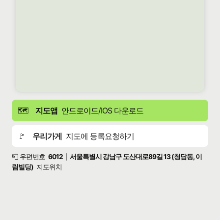
🗺️
지도앱
안드로이드/IOS 다운로드
🚩
우리가게
지도에 등록요청하기
📮 우편번호
6012
서울특별시 강남구 도산대로89길 13 (청담동, 이
|
림빌딩)
지도위치