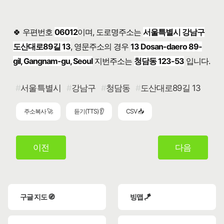
🍀 우편번호
06012
이며, 도로명주소는
서울특별시 강남구
도산대로89길 13
, 영문주소의 경우
13 Dosan-daero 89-
gil, Gangnam-gu, Seoul
지번주소는
청담동 123-53
입니다.
서울특별시
강남구
청담동
도산대로89길 13
주소복사 🚀
듣기(TTS) 👂
CSV 📥
이전
다음
구글 지도 🧭
빙맵 🪁