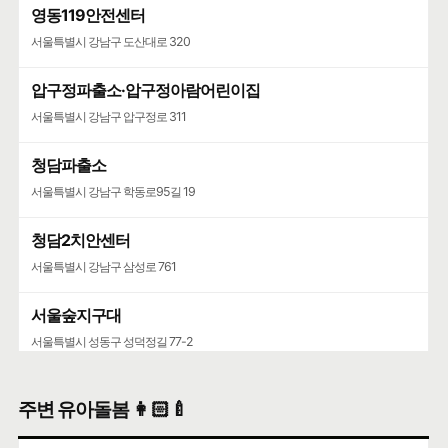
영동119안전센터
서울특별시 강남구 도산대로 320
압구정파출소·압구정아람어린이집
서울특별시 강남구 압구정로 311
청담파출소
서울특별시 강남구 학동로95길 19
청담2치안센터
서울특별시 강남구 삼성로 761
서울숲지구대
서울특별시 성동구 성덕정길 77-2
성수119안전센터
주변 유아돌봄 👩🏻‍🍼
서울특별시 성동구 뚝섬로 452