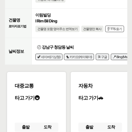
이림빌딩
건물명
I Rim Bil Ding
로마자표기법
건물명 포함 영어주소 번역보기
건물명만 복사
👂 TTS 듣기
🕗
강남구 청담동 날씨
날씨정보
🦖 네이버(기상청)
🐤 카카오(케이웨더)
🎏 구글
🪁 Bing(Msn)
대중교통
자동차
타고 가기🚇
타고 가기🚗
출발
도착
출발
도착