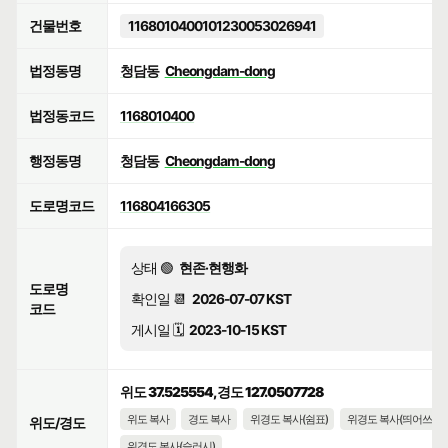
건물번호
1168010400101230053026941
법정동명
청담동
Cheongdam-dong
법정동코드
1168010400
행정동명
청담동
Cheongdam-dong
도로명코드
116804166305
상태 🟢
현존·현행화
도로명
확인일 📆
2026-07-07 KST
코드
게시일 🗓️
2023-10-15 KST
위도 37.525554, 경도 127.0507728
위도 복사
경도 복사
위경도 복사(쉼표)
위경도 복사(띄어쓰기)
위도/경도
위경도 복사(슬러시)