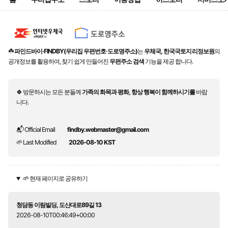
☘️
파인드바이·FINDBY(우리집 우편번호·도로명주소)
는
우체국, 한국국토지리정보원
의
공개정보를 활용하여, 찾기 쉽게 만들어진
우편주소 검색
기능을 제공 합니다.
🍀 방문하시는 모든 분들께
가족의 화목과 평화, 항상 행복이 함께하시기를
바랍
니다.
📬 Official Email
findby.webmaster@gmail.com
🌱 Last Modified
2026-08-10 KST
🌱 현재 페이지로 공유하기
청담동 이림빌딩, 도산대로89길 13
2026-08-10T00:46:49+00:00