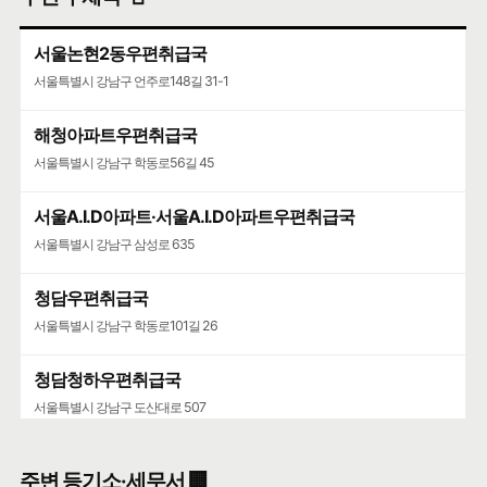
🍀인허가일
2011-04-11
🌳
계속사업자
서울논현2동우편취급국
구글 🧭
카카오🐤
네이버 🦖
서울특별시 강남구 언주로148길 31-1
해청아파트우편취급국
서울특별시 강남구 학동로56길 45
서울A.I.D아파트·서울A.I.D아파트우편취급국
서울특별시 강남구 삼성로 635
청담우편취급국
서울특별시 강남구 학동로101길 26
청담청하우편취급국
서울특별시 강남구 도산대로 507
주변 등기소·세무서 🏢