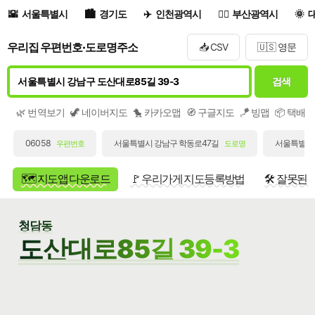
서울특별시
경기도
인천광역시
부산광역시
우리집 우편번호·도로명주소
📥 CSV
🇺🇸 영문
검색
🌿 번역보기
🦖 네이버지도
🐤 카카오맵
🧭 구글지도
🪁 빙맵
📦 택배
06058
서울특별시 강남구 학동로47길
서울특별시 
우편번호
도로명
🗺️ 지도앱 다운로드
🚩 우리가게 지도등록방법
🛠️ 잘못된
청담동
도산대로85길 39-3