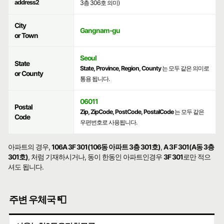
address2
3층 306호 의미)
City
Gangnam-gu
or Town
Seoul
State
State, Province, Region, County
는 모두 같은 의미로
or County
통용 됩니다.
06011
Postal
Zip, ZipCode, PostCode, PostalCode
는 모두 같은
Code
우편번호로 사용됩니다.
아파트의 경우,
106A 3F 301(106동 아파트 3층 301호)
,
A 3F 301(A동 3층
301호)
, 처럼 기재하시거나, 동이 한동인 아파트인경우
3F 301
로만 적으
셔도 됩니다.
주변 우체국 📮