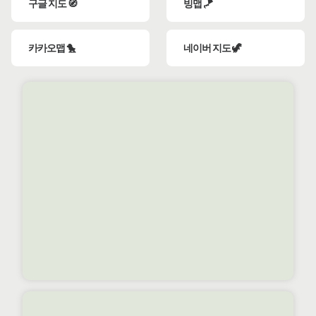
구글 지도 🧭
빙맵 🪁
카카오맵 🐤
네이버 지도 🦖