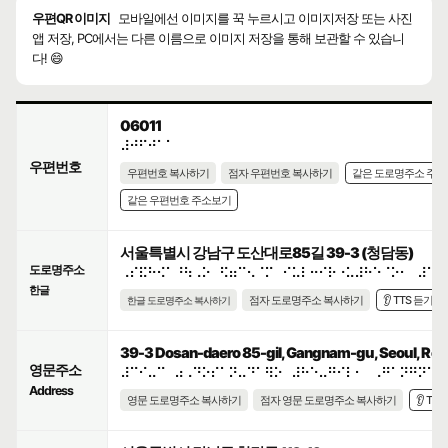
우편QR 이미지
모바일에선 이미지를 꾹 누르시고 이미지저장 또는 사진
앱 저장, PC에서는 다른 이름으로 이미지 저장을 통해 보관할 수 있습니
다! 😄
06011
⠼⠚⠋⠚⠁⠁
우편번호
우편번호 복사하기
점자 우편번호 복사하기
같은 도로명주소 주
같은 우편번호 주소보기
서울특별시 강남구 도산대로85길 39-3 (청담동)
도로명주소
⠠⠎⠯⠓⠪⠁⠘⠳⠠⠕⠀⠫⠶⠉⠢⠈⠍⠀⠊⠥⠇⠒⠊⠗⠐⠥⠼⠓⠑⠈⠕⠂⠀⠼⠉⠊
한글
점자 도로명주소 복사하기
👂 TTS 듣기
한글 도로명주소 복사하기
39-3 Dosan-daero 85-gil, Gangnam-gu, Seoul, Repu
영문주소
⠼⠉⠊⠤⠉⠀⠴⠠⠙⠕⠎⠁⠝⠤⠙⠁⠻⠕⠀⠼⠓⠑⠤⠛⠊⠇⠂⠀⠠⠛⠁⠝⠛⠝⠁⠍
Address
영문 도로명주소 복사하기
점자 영문 도로명주소 복사하기
👂 TT