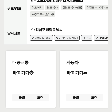
위도 37.5273418, 경도 127.0494602
위도 복사
경도 복사
위경도 복사(쉼표)
위경도 복사(띄어쓰기)
위도/경도
위경도 복사(슬러시)
🕗
강남구 청담동 날씨
날씨정보
🦖 네이버(기상청)
🐤 카카오(케이웨더)
🎏 구글
🪁 Bing(Msn)
대중교통
자동차
타고 가기🚇
타고 가기🚗
출발
도착
출발
도착