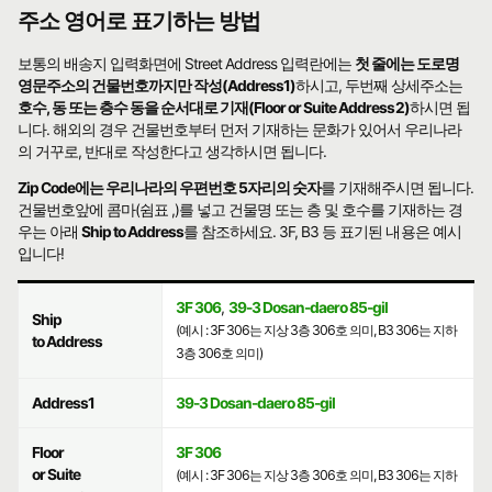
주소 영어로 표기하는 방법
보통의 배송지 입력화면에 Street Address 입력란에는
첫 줄에는 도로명
영문주소의 건물번호까지만 작성(Address1)
하시고, 두번째 상세주소는
호수, 동 또는 층수 동을 순서대로 기재(Floor or Suite Address2)
하시면 됩
니다. 해외의 경우 건물번호부터 먼저 기재하는 문화가 있어서 우리나라
의 거꾸로, 반대로 작성한다고 생각하시면 됩니다.
Zip Code에는 우리나라의 우편번호 5자리의 숫자
를 기재해주시면 됩니다.
건물번호앞에 콤마(쉼표 ,)를 넣고 건물명 또는 층 및 호수를 기재하는 경
우는 아래
Ship to Address
를 참조하세요. 3F, B3 등 표기된 내용은 예시
입니다!
3F 306
,
39-3 Dosan-daero 85-gil
Ship
(예시 : 3F 306는 지상 3층 306호 의미, B3 306는 지하
to Address
3층 306호 의미)
Address1
39-3 Dosan-daero 85-gil
Floor
3F 306
or Suite
(예시 : 3F 306는 지상 3층 306호 의미, B3 306는 지하