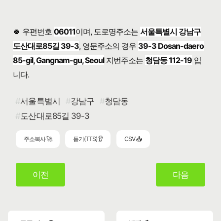
🍀 우편번호
06011
이며, 도로명주소는
서울특별시 강남구
도산대로85길 39-3
, 영문주소의 경우
39-3 Dosan-daero
85-gil, Gangnam-gu, Seoul
지번주소는
청담동 112-19
입
니다.
서울특별시
강남구
청담동
도산대로85길 39-3
주소복사 🚀
듣기(TTS) 👂
CSV 📥
이전
다음