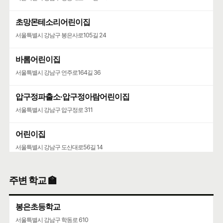
초망몬테소리어린이집
서울특별시 강남구 봉은사로105길 24
바롬어린이집
서울특별시 강남구 언주로164길 36
압구정파출소·압구정아람어린이집
서울특별시 강남구 압구정로 311
어린이집
서울특별시 강남구 도산대로56길 14
유치원
주변 학교 🏫
서울특별시 강남구 압구정로77길 28
봉은초등학교
딩동댕어린이집
서울특별시 강남구 학동로 610
서울특별시 성동구 둘레13길 15