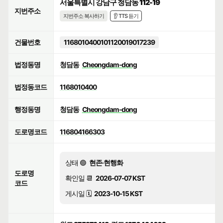
서울특별시 강남구 청담동 112-19
지번주소
지번주소 복사하기
👂 TTS 듣기
건물번호
1168010400101120019017239
법정동명
청담동
Cheongdam-dong
법정동코드
1168010400
행정동명
청담동
Cheongdam-dong
도로명코드
116804166303
상태 🟢
현존·현행화
도로명
확인일 📆
2026-07-07 KST
코드
게시일 🗓️
2023-10-15 KST