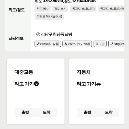
위도 37.5274819, 경도 127.0493608
위도 복사
경도 복사
위경도 복사(쉼표)
위경도 복사(띄어쓰기)
위도/경도
위경도 복사(슬러시)
🕗
강남구 청담동 날씨
날씨정보
🦖 네이버(기상청)
🐤 카카오(케이웨더)
🎏 구글
🪁 Bing(Msn)
대중교통
자동차
타고 가기🚇
타고 가기🚗
출발
도착
출발
도착