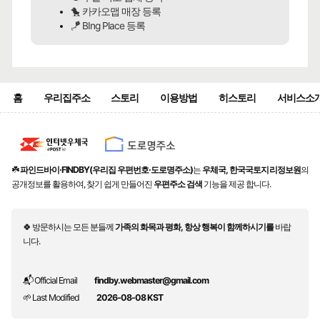
🐤 카카오맵 매장 등록
🪁 BIng Place 등록
홈
우리집주소
스토리
이용방법
히스토리
서비스소
☘️
파인드바이·FINDBY(우리집 우편번호·도로명주소)
는
우체국, 한국국토지리정보원
의
공개정보를 활용하여, 찾기 쉽게 만들어진
우편주소 검색
기능을 제공 합니다.
🍀 방문하시는 모든 분들께
가족의 화목과 평화, 항상 행복이 함께하시기를
바랍
니다.
📬 Official Email
findby.webmaster@gmail.com
🌱 Last Modified
2026-08-08 KST