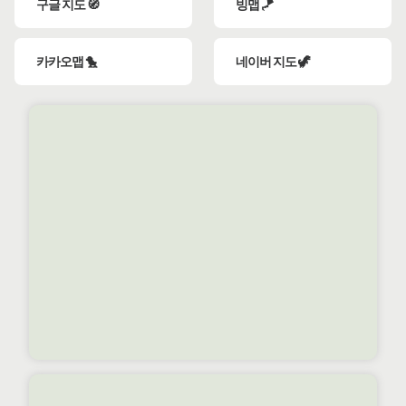
구글 지도 🧭
빙맵 🪁
카카오맵 🐤
네이버 지도 🦖