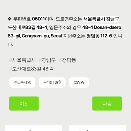
🍀 우편번호
06011
이며, 도로명주소는
서울특별시 강남구
도산대로83길 48-4
, 영문주소의 경우
48-4 Dosan-daero
83-gil, Gangnam-gu, Seoul
지번주소는
청담동 112-6
입니
다.
서울특별시
강남구
청담동
도산대로83길 48-4
주소복사 🚀
듣기(TTS) 👂
CSV 📥
이전
다음