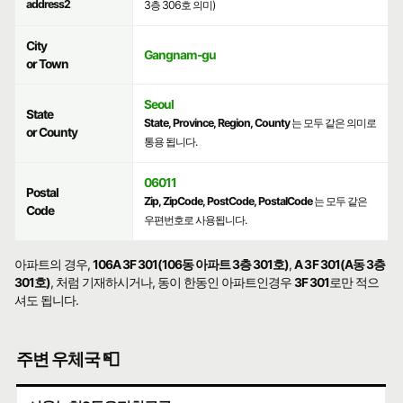
address2
3층 306호 의미)
City
Gangnam-gu
or Town
Seoul
State
State, Province, Region, County
는 모두 같은 의미로
or County
통용 됩니다.
06011
Postal
Zip, ZipCode, PostCode, PostalCode
는 모두 같은
Code
우편번호로 사용됩니다.
아파트의 경우,
106A 3F 301(106동 아파트 3층 301호)
,
A 3F 301(A동 3층
301호)
, 처럼 기재하시거나, 동이 한동인 아파트인경우
3F 301
로만 적으
셔도 됩니다.
주변 우체국 📮