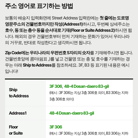
주소 영어로 표기하는 방법
보통의 배송지 입력화면에 Street Address 입력란에는
첫 줄에는 도로명
영문주소의 건물번호까지만 작성(Address1)
하시고, 두번째 상세주소는
호수, 동 또는 층수 동을 순서대로 기재(Floor or Suite Address2)
하시면 됩
니다. 해외의 경우 건물번호부터 먼저 기재하는 문화가 있어서 우리나라
의 거꾸로, 반대로 작성한다고 생각하시면 됩니다.
Zip Code에는 우리나라의 우편번호 5자리의 숫자
를 기재해주시면 됩니다.
건물번호앞에 콤마(쉼표 ,)를 넣고 건물명 또는 층 및 호수를 기재하는 경
우는 아래
Ship to Address
를 참조하세요. 3F, B3 등 표기된 내용은 예시
입니다!
3F 306
,
48-4 Dosan-daero 83-gil
Ship
(예시 : 3F 306는 지상 3층 306호 의미, B3 306는 지하
to Address
3층 306호 의미)
Address1
48-4 Dosan-daero 83-gil
Floor
3F 306
or Suite
(예시 : 3F 306는 지상 3층 306호 의미, B3 306는 지하