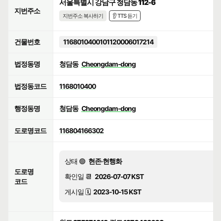
서울특별시 강남구 청담동 112-6
지번주소
지번주소 복사하기
👂 TTS 듣기
건물번호
1168010400101120006017214
법정동명
청담동
Cheongdam-dong
법정동코드
1168010400
행정동명
청담동
Cheongdam-dong
도로명코드
116804166302
상태 🟢
현존·현행화
도로명
확인일 📆
2026-07-07 KST
코드
게시일 🗓️
2023-10-15 KST