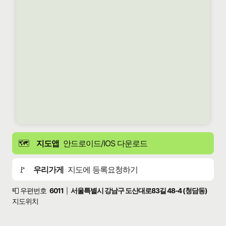
🗺️
지도앱
안드로이드/IOS 다운로드
🚩
우리가게
지도에 등록요청하기
📮 우편번호
6011
서울특별시 강남구 도산대로83길 48-4 (청담동)
|
지도위치