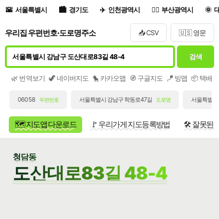
서울특별시
경기도
인천광역시
부산광역시
우리집 우편번호·도로명주소
📥 CSV
🇺🇸 영문
검색
🌿 번역보기
🦖 네이버지도
🐤 카카오맵
🧭 구글지도
🪁 빙맵
📦 택배
06058
서울특별시 강남구 학동로47길
서울특별시 
우편번호
도로명
🗺️ 지도앱 다운로드
🚩 우리가게 지도등록방법
🛠️ 잘못된
청담동
도산대로83길 48-4