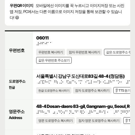
우편QR 이미지
모바일에선 이미지를 꾹 누르시고 이미지저장 또는 사진
앱 저장, PC에서는 다른 이름으로 이미지 저장을 통해 보관할 수 있습니
다! 😄
06011
⠼⠚⠋⠚⠁⠁
우편번호
우편번호 복사하기
점자 우편번호 복사하기
같은 도로명주소 주
같은 우편번호 주소보기
서울특별시 강남구 도산대로83길 48-4 (청담동)
도로명주소
⠠⠎⠯⠓⠪⠁⠘⠳⠠⠕⠀⠫⠶⠉⠢⠈⠍⠀⠊⠥⠇⠒⠊⠗⠐⠥⠼⠓⠉⠈⠕⠂⠀⠼⠙⠓
한글
점자 도로명주소 복사하기
👂 TTS 듣기
한글 도로명주소 복사하기
48-4 Dosan-daero 83-gil, Gangnam-gu, Seoul, Repu
영문주소
⠼⠙⠓⠤⠙⠀⠴⠠⠙⠕⠎⠁⠝⠤⠙⠁⠻⠕⠀⠼⠓⠉⠤⠛⠊⠇⠂⠀⠠⠛⠁⠝⠛⠝⠁⠍
Address
영문 도로명주소 복사하기
점자 영문 도로명주소 복사하기
👂 TT