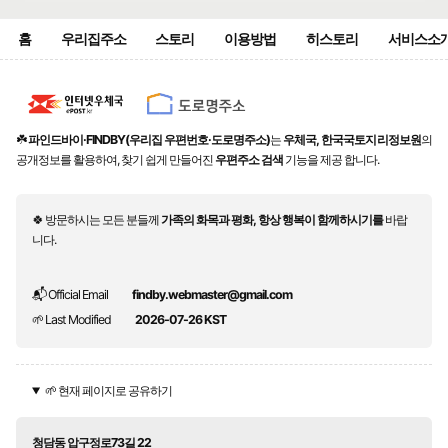
홈
우리집주소
스토리
이용방법
히스토리
서비스소
☘️
파인드바이·FINDBY(우리집 우편번호·도로명주소)
는
우체국, 한국국토지리정보원
의
공개정보를 활용하여, 찾기 쉽게 만들어진
우편주소 검색
기능을 제공 합니다.
🍀 방문하시는 모든 분들께
가족의 화목과 평화, 항상 행복이 함께하시기를
바랍
니다.
📬 Official Email
findby.webmaster@gmail.com
🌱 Last Modified
2026-07-26 KST
🌱 현재 페이지로 공유하기
청담동 압구정로73길 22