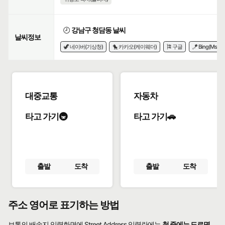
🕗
강남구 청담동 날씨
날씨정보
🦖 네이버(기상청)
🐤 카카오(케이웨더)
🎏 구글
🪁 Bing(Msn)
대중교통
자동차
타고 가기🚇
타고 가기🚗
출발
도착
출발
도착
주소 영어로 표기하는 방법
보통의 배송지 입력화면에 Street Address 입력란에는
첫 줄에는 도로명