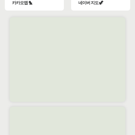
카카오맵 🐤
네이버 지도 🦖