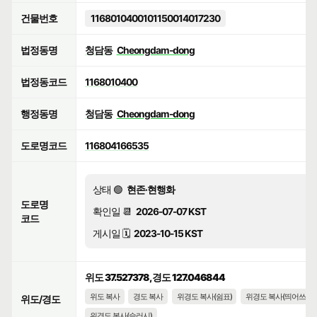
건물번호
1168010400101150014017230
법정동명
청담동
Cheongdam-dong
법정동코드
1168010400
행정동명
청담동
Cheongdam-dong
도로명코드
116804166535
상태 🟢
현존·현행화
도로명
확인일 📆
2026-07-07 KST
코드
게시일 🗓️
2023-10-15 KST
위도 37.527378, 경도 127.046844
위도 복사
경도 복사
위경도 복사(쉼표)
위경도 복사(띄어쓰기)
위도/경도
위경도 복사(슬러시)