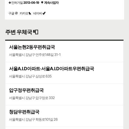
🍀인허가일
2013-06-19
🌳
계속사업자
구글 🧭
카카오🐤
네이버 🦖
주변 우체국 📮
서울논현2동우편취급국
서울특별시 강남구 언주로148길 31-1
서울A.I.D아파트·서울A.I.D아파트우편취급국
서울특별시 강남구 삼성로 635
압구정우편취급국
서울특별시 강남구 압구정로 332
청담우편취급국
서울특별시 강남구 학동로101길 26