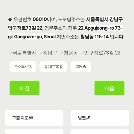
🍀 우편번호
06010
이며, 도로명주소는
서울특별시 강남구
압구정로73길 22
, 영문주소의 경우
22 Apgujeong-ro 73-
gil, Gangnam-gu, Seoul
지번주소는
청담동 115-14
입니다.
서울특별시
강남구
청담동
압구정로73길 22
주소복사 🚀
듣기(TTS) 👂
CSV 📥
이전
다음
구글 지도 🧭
빙맵 🪁