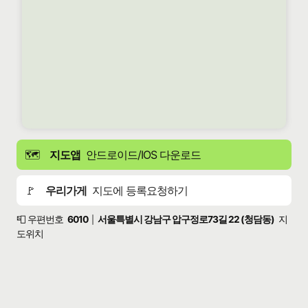
🗺️
지도앱
안드로이드/IOS 다운로드
🚩
우리가게
지도에 등록요청하기
📮 우편번호
6010
서울특별시 강남구 압구정로73길 22 (청담동)
지
|
도위치