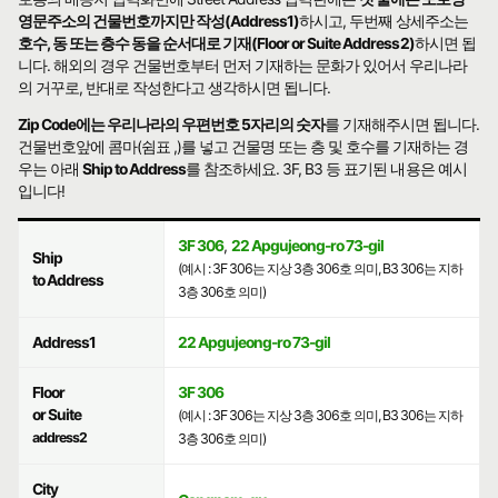
영문주소의 건물번호까지만 작성(Address1)
하시고, 두번째 상세주소는
호수, 동 또는 층수 동을 순서대로 기재(Floor or Suite Address2)
하시면 됩
니다. 해외의 경우 건물번호부터 먼저 기재하는 문화가 있어서 우리나라
의 거꾸로, 반대로 작성한다고 생각하시면 됩니다.
Zip Code에는 우리나라의 우편번호 5자리의 숫자
를 기재해주시면 됩니다.
건물번호앞에 콤마(쉼표 ,)를 넣고 건물명 또는 층 및 호수를 기재하는 경
우는 아래
Ship to Address
를 참조하세요. 3F, B3 등 표기된 내용은 예시
입니다!
3F 306
,
22 Apgujeong-ro 73-gil
Ship
(예시 : 3F 306는 지상 3층 306호 의미, B3 306는 지하
to Address
3층 306호 의미)
Address1
22 Apgujeong-ro 73-gil
Floor
3F 306
or Suite
(예시 : 3F 306는 지상 3층 306호 의미, B3 306는 지하
address2
3층 306호 의미)
City