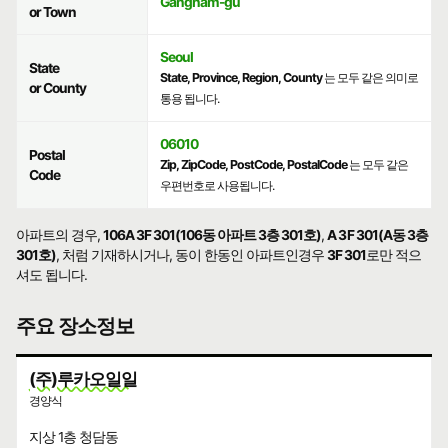
Gangnam-gu
or Town
Seoul
State
State, Province, Region, County
는 모두 같은 의미로
or County
통용 됩니다.
06010
Postal
Zip, ZipCode, PostCode, PostalCode
는 모두 같은
Code
우편번호로 사용됩니다.
아파트의 경우,
106A 3F 301(106동 아파트 3층 301호)
,
A 3F 301(A동 3층
301호)
, 처럼 기재하시거나, 동이 한동인 아파트인경우
3F 301
로만 적으
셔도 됩니다.
주요 장소정보
(주)루카오일일
경양식
지상 1층 청담동