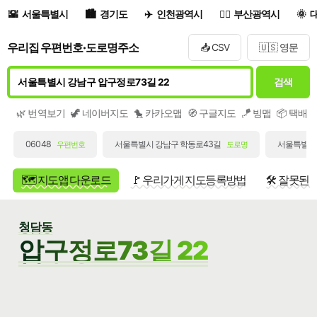
서울특별시
경기도
인천광역시
부산광역시
우리집 우편번호·도로명주소
📥 CSV
🇺🇸 영문
검색
🌿 번역보기
🦖 네이버지도
🐤 카카오맵
🧭 구글지도
🪁 빙맵
📦 택배
06048
서울특별시 강남구 학동로43길
서울특별시 
우편번호
도로명
🗺️ 지도앱 다운로드
🚩 우리가게 지도등록방법
🛠️ 잘못된
청담동
압구정로73길 22