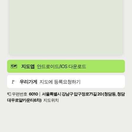
🗺️
지도앱
안드로이드/IOS 다운로드
🚩
우리가게
지도에 등록요청하기
📮 우편번호
6010
서울특별시 강남구 압구정로71길 20 (청담동, 청담
|
대우로얄카운티6차)
지도위치