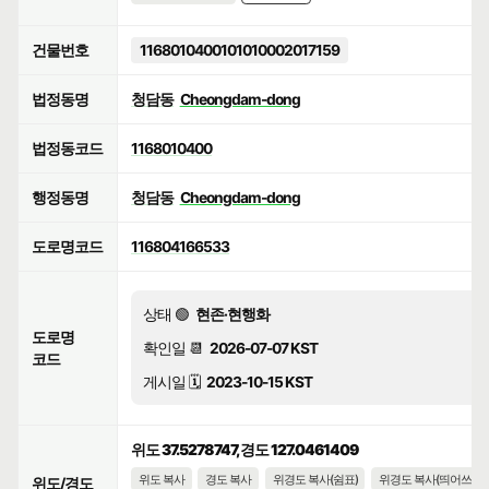
건물번호
1168010400101010002017159
법정동명
청담동
Cheongdam-dong
법정동코드
1168010400
행정동명
청담동
Cheongdam-dong
도로명코드
116804166533
상태 🟢
현존·현행화
도로명
확인일 📆
2026-07-07 KST
코드
게시일 🗓️
2023-10-15 KST
위도 37.5278747, 경도 127.0461409
위도 복사
경도 복사
위경도 복사(쉼표)
위경도 복사(띄어쓰기)
위도/경도