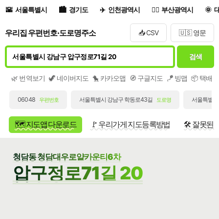
서울특별시
경기도
인천광역시
부산광역시
우리집 우편번호·도로명주소
📥 CSV
🇺🇸 영문
검색
🌿 번역보기
🦖 네이버지도
🐤 카카오맵
🧭 구글지도
🪁 빙맵
📦 택배
06048
서울특별시 강남구 학동로43길
서울특별시 
우편번호
도로명
🗺️ 지도앱 다운로드
🚩 우리가게 지도등록방법
🛠️ 잘못된
청담동 청담대우로얄카운티6차
압구정로71길 20