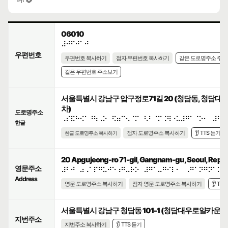
06010
⠼⠚⠋⠚⠁⠚
우편번호
우편번호 복사하기
점자 우편번호 복사하기
같은 도로명주소 주
같은 우편번호 주소보기
서울특별시 강남구 압구정로71길 20 (청담동, 청담
차)
도로명주소
⠠⠎⠯⠓⠪⠁⠘⠳⠠⠕⠀⠫⠶⠉⠢⠈⠍⠀⠣⠃⠈⠍⠨⠻⠐⠥⠼⠛⠁⠈⠕⠂⠀⠼⠃⠚
한글
점자 도로명주소 복사하기
👂 TTS 듣기
한글 도로명주소 복사하기
20 Apgujeong-ro 71-gil, Gangnam-gu, Seoul, Republ
영문주소
⠼⠃⠚⠀⠴⠠⠁⠏⠛⠥⠚⠑⠰⠛⠤⠗⠕⠀⠼⠛⠁⠤⠛⠊⠇⠂⠀⠠⠛⠁⠝⠛⠝⠁⠍⠤
Address
영문 도로명주소 복사하기
점자 영문 도로명주소 복사하기
👂 TT
서울특별시 강남구 청담동 101-1 (청담대우로얄카운티
지번주소
지번주소 복사하기
👂 TTS 듣기