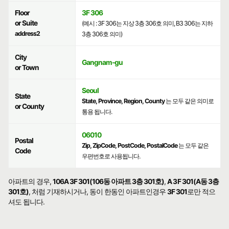
Floor
3F 306
or Suite
(예시 : 3F 306는 지상 3층 306호 의미, B3 306는 지하
address2
3층 306호 의미)
City
Gangnam-gu
or Town
Seoul
State
State, Province, Region, County
는 모두 같은 의미로
or County
통용 됩니다.
06010
Postal
Zip, ZipCode, PostCode, PostalCode
는 모두 같은
Code
우편번호로 사용됩니다.
아파트의 경우,
106A 3F 301(106동 아파트 3층 301호)
,
A 3F 301(A동 3층
301호)
, 처럼 기재하시거나, 동이 한동인 아파트인경우
3F 301
로만 적으
셔도 됩니다.