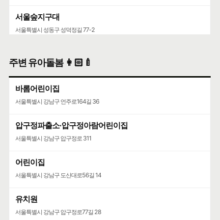
서울숲지구대
서울특별시 성동구 성덕정길 77-2
성수119안전센터
주변 유아돌봄 👩🏻‍🍼
서울특별시 성동구 뚝섬로 452
바롬어린이집
서울특별시 강남구 언주로164길 36
압구정파출소·압구정아람어린이집
서울특별시 강남구 압구정로 311
어린이집
서울특별시 강남구 도산대로56길 14
유치원
서울특별시 강남구 압구정로77길 28