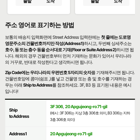
출발
도착
출발
도착
주소 영어로 표기하는 방법
보통의 배송지 입력화면에 Street Address 입력란에는
첫 줄에는 도로명
영문주소의 건물번호까지만 작성(Address1)
하시고, 두번째 상세주소는
호수, 동 또는 층수 동을 순서대로 기재(Floor or Suite Address2)
하시면 됩
니다. 해외의 경우 건물번호부터 먼저 기재하는 문화가 있어서 우리나라
의 거꾸로, 반대로 작성한다고 생각하시면 됩니다.
Zip Code에는 우리나라의 우편번호 5자리의 숫자
를 기재해주시면 됩니다.
건물번호앞에 콤마(쉼표 ,)를 넣고 건물명 또는 층 및 호수를 기재하는 경
우는 아래
Ship to Address
를 참조하세요. 3F, B3 등 표기된 내용은 예시
입니다!
3F 306
,
20 Apgujeong-ro 71-gil
Ship
(예시 : 3F 306는 지상 3층 306호 의미, B3 306는 지하
to Address
3층 306호 의미)
Address1
20 Apgujeong-ro 71-gil