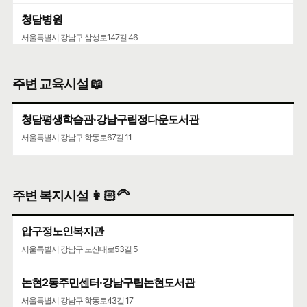
청담병원
서울특별시 강남구 삼성로147길 46
주변 교육시설 📖
청담평생학습관·강남구립정다운도서관
서울특별시 강남구 학동로67길 11
주변 복지시설 👩🏻‍🦳
압구정노인복지관
서울특별시 강남구 도산대로53길 5
논현2동주민센터·강남구립논현도서관
서울특별시 강남구 학동로43길 17