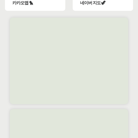
카카오맵 🐤
네이버 지도 🦖