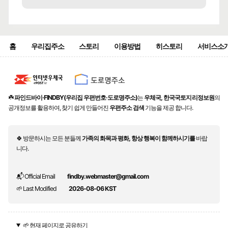
홈
우리집주소
스토리
이용방법
히스토리
서비스소
☘️
파인드바이·FINDBY(우리집 우편번호·도로명주소)
는
우체국, 한국국토지리정보원
의
공개정보를 활용하여, 찾기 쉽게 만들어진
우편주소 검색
기능을 제공 합니다.
🍀 방문하시는 모든 분들께
가족의 화목과 평화, 항상 행복이 함께하시기를
바랍
니다.
📬 Official Email
findby.webmaster@gmail.com
🌱 Last Modified
2026-08-06 KST
🌱 현재 페이지로 공유하기