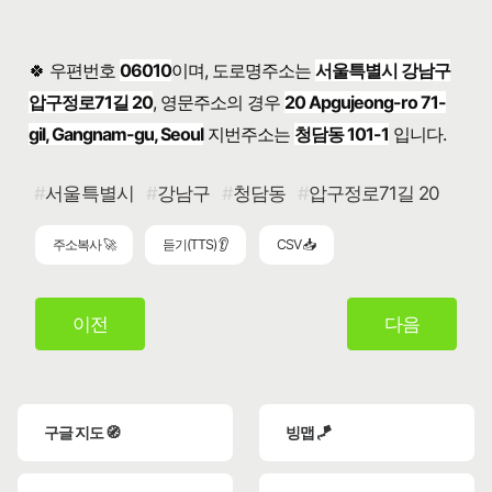
🍀 우편번호
06010
이며, 도로명주소는
서울특별시 강남구
압구정로71길 20
, 영문주소의 경우
20 Apgujeong-ro 71-
gil, Gangnam-gu, Seoul
지번주소는
청담동 101-1
입니다.
서울특별시
강남구
청담동
압구정로71길 20
주소복사 🚀
듣기(TTS) 👂
CSV 📥
이전
다음
구글 지도 🧭
빙맵 🪁