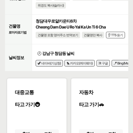
위경도 복사(슬러시)
청담대우로얄카운티6차
건물명
Cheong Dam Dae U Ro Yal Ka Un Ti 6 Cha
로마자표기법
건물명 포함 영어주소 번역보기
건물명만 복사
👂 TTS 듣기
🕗
강남구 청담동 날씨
날씨정보
🦖 네이버(기상청)
🐤 카카오(케이웨더)
🎏 구글
🪁 Bing(Msn)
대중교통
자동차
타고 가기🚇
타고 가기🚗