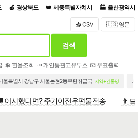
도
경상북도
세종특별자치시
울산광역시
📥 CSV
🇺🇸 영문
검색
금
💲 환율조회
🗝️ 개인통관고유부호
📧 우표출력
서울특별시 강남구 서울논현2동우편취급국
서
지역+건물명
🚚 이사했다면? 주거이전우편물전송
👨‍