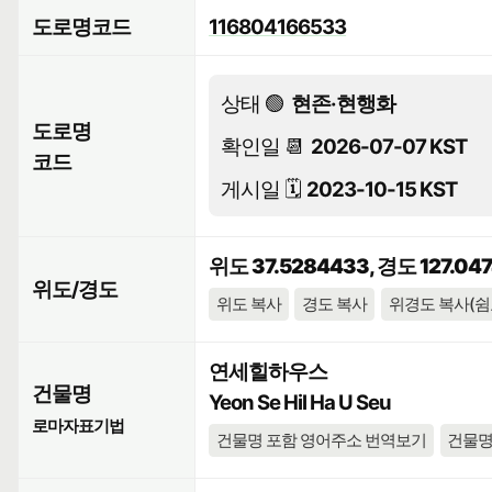
도로명코드
116804166533
상태 🟢
현존·현행화
도로명
확인일 📆
2026-07-07 KST
코드
게시일 🗓️
2023-10-15 KST
위도 37.5284433, 경도 127.04
위도/경도
위도 복사
경도 복사
위경도 복사(쉼
연세힐하우스
건물명
Yeon Se Hil Ha U Seu
로마자표기법
건물명 포함 영어주소 번역보기
건물명