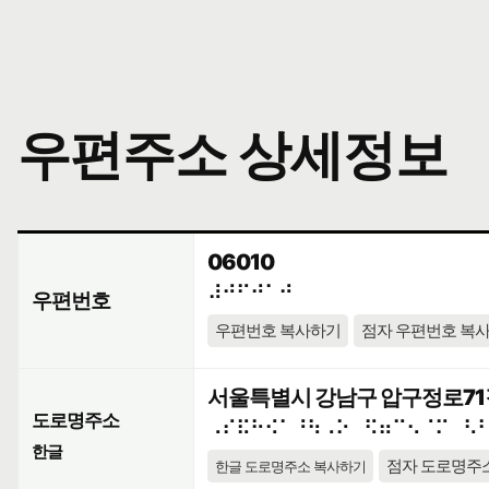
우편주소 상세정보
06010
⠼⠚⠋⠚⠁⠚
우편번호
우편번호 복사하기
점자 우편번호 복
서울특별시 강남구 압구정로71길 
도로명주소
⠠⠎⠯⠓⠪⠁⠘⠳⠠⠕⠀⠫⠶⠉⠢⠈⠍⠀⠣
한글
점자 도로명주
한글 도로명주소 복사하기