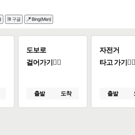
)
🎏 구글
🪁 Bing(Msn)
도보로
자전거
걸어가기🚶‍♂️
타고 가기🚴‍♀
출발
도착
출발