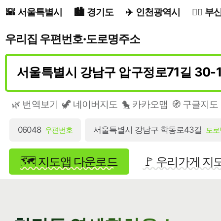
서울특별시
경기도
인천광역시
부
우리집 우편번호·도로명주소
🌿 번역보기
🦖 네이버지도
🐤 카카오맵
🧭 구글지도
06048
서울특별시 강남구 학동로43길
우편번호
도로
🗺️ 지도앱 다운로드
🚩 우리가게 