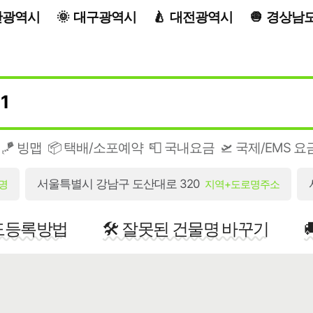
산광역시
대구광역시
대전광역시
경상남
🪁 빙맵
📦 택배/소포예약
📮 국내요금
🛫 국제/EMS 요
서울특별시 강남구 도산대로 320
명
지역+도로명주소
지도등록방법
🛠️ 잘못된 건물명 바꾸기