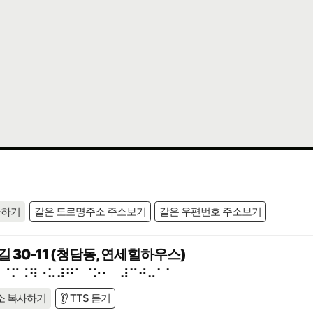
사하기
같은 도로명주소 주소보기
같은 우편번호 주소보기
30-11 (청담동, 연세힐하우스)
⠃⠈⠍⠨⠻⠐⠥⠼⠛⠁⠈⠕⠂⠀⠼⠉⠚⠤⠁⠁
소 복사하기
👂 TTS 듣기