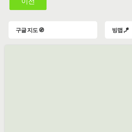
이전
구글 지도 🧭
빙맵 🪁