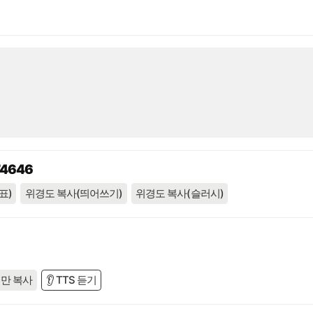
74646
표)
위경도 복사(띄어쓰기)
위경도 복사(슬러시)
만 복사
👂 TTS 듣기