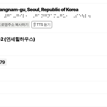
Gangnam-gu, Seoul, Republic of Korea
⠕⠀⠼⠛⠁⠤⠛⠊⠇⠂⠀⠠⠛⠁⠝⠛⠝⠁⠍⠤⠛⠥⠂⠀⠠⠎⠑⠳⠇⠲
도로명주소 복사하기
👂 TTS 듣기
-2 (연세힐하우스)
79