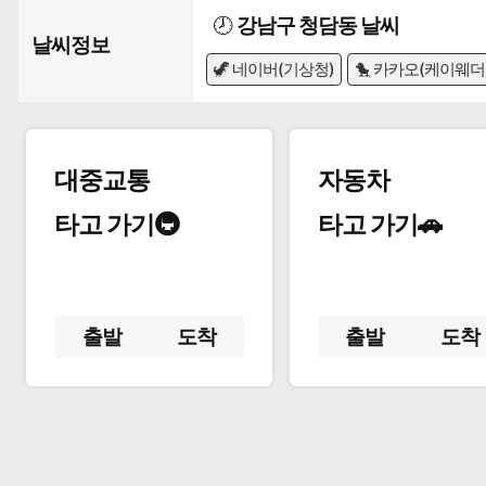
🕗
강남구 청담동 날씨
날씨정보
🦖 네이버(기상청)
🐤 카카오(케이웨더
대중교통
자동차
타고 가기🚇
타고 가기🚗
출발
도착
출발
도착