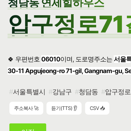
청담동 연세힐하우스
압구정로71길
🍀 우편번호
06010
이며, 도로명주소는
서울특
30-11 Apgujeong-ro 71-gil, Gangnam-gu, S
서울특별시
강남구
청담동
압구정로7
주소복사 🚀
듣기(TTS) 👂
CSV 📥