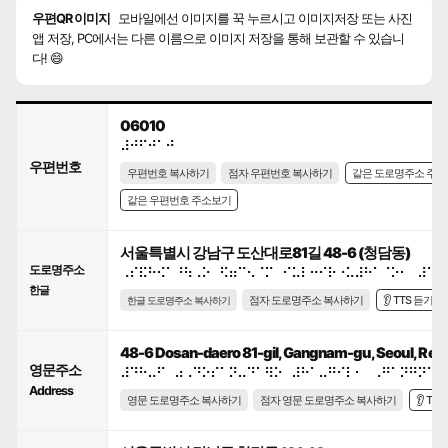
우편QR 이미지
모바일에선 이미지를 꾹 누르시고 이미지저장 또는 사진
앱 저장, PC에서는 다른 이름으로 이미지 저장을 통해 보관할 수 있습니
다! 😄
06010
⠼⠚⠋⠚⠁⠚
우편번호
우편번호 복사하기
점자 우편번호 복사하기
같은 도로명주소 주
같은 우편번호 주소보기
서울특별시 강남구 도산대로81길 48-6 (청담동)
도로명주소
⠠⠎⠯⠓⠪⠁⠘⠳⠠⠕⠀⠫⠶⠉⠢⠈⠍⠀⠊⠥⠇⠒⠊⠗⠐⠥⠼⠓⠁⠈⠕⠂⠀⠼⠙⠓
한글
점자 도로명주소 복사하기
👂 TTS 듣기
한글 도로명주소 복사하기
48-6 Dosan-daero 81-gil, Gangnam-gu, Seoul, Repu
영문주소
⠼⠙⠓⠤⠋⠀⠴⠠⠙⠕⠎⠁⠝⠤⠙⠁⠻⠕⠀⠼⠓⠁⠤⠛⠊⠇⠂⠀⠠⠛⠁⠝⠛⠝⠁⠍
Address
영문 도로명주소 복사하기
점자 영문 도로명주소 복사하기
👂 TT