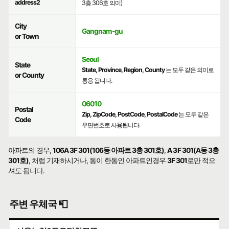
address2
3층 306호 의미)
City
Gangnam-gu
or Town
Seoul
State
State, Province, Region, County
는 모두 같은 의미로
or County
통용 됩니다.
06010
Postal
Zip, ZipCode, PostCode, PostalCode
는 모두 같은
Code
우편번호로 사용됩니다.
아파트의 경우,
106A 3F 301(106동 아파트 3층 301호)
,
A 3F 301(A동 3층
301호)
, 처럼 기재하시거나, 동이 한동인 아파트인경우
3F 301
로만 적으
셔도 됩니다.
주변 우체국 📮