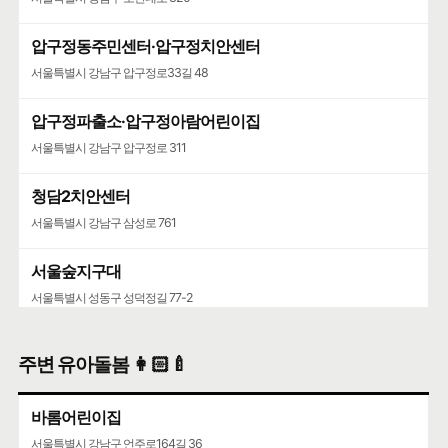
압구정동주민센터·압구정치안센터
서울특별시 강남구 압구정로33길 48
압구정파출소·압구정아람어린이집
서울특별시 강남구 압구정로 311
청담2치안센터
서울특별시 강남구 삼성로 761
서울숲지구대
서울특별시 성동구 성덕정길 77-2
성수119안전센터
주변 유아돌봄 👩🏻‍🍼
서울특별시 성동구 뚝섬로 452
바롬어린이집
서울특별시 강남구 언주로164길 36