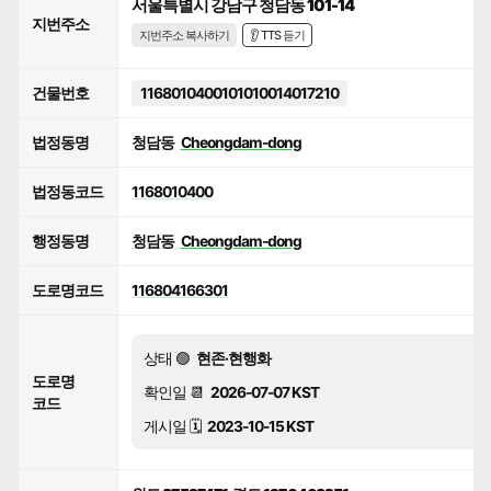
서울특별시 강남구 청담동 101-14
지번주소
지번주소 복사하기
👂 TTS 듣기
건물번호
1168010400101010014017210
법정동명
청담동
Cheongdam-dong
법정동코드
1168010400
행정동명
청담동
Cheongdam-dong
도로명코드
116804166301
상태 🟢
현존·현행화
도로명
확인일 📆
2026-07-07 KST
코드
게시일 🗓️
2023-10-15 KST