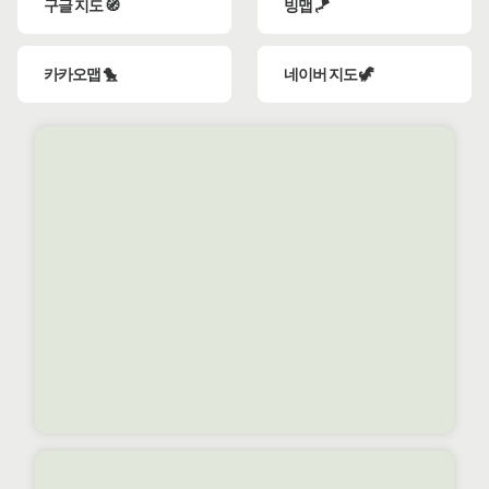
구글 지도 🧭
빙맵 🪁
카카오맵 🐤
네이버 지도 🦖