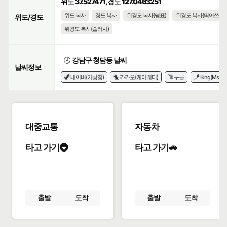
위도 37.527471, 경도 127.0463251
위도 복사
경도 복사
위경도 복사(쉼표)
위경도 복사(띄어쓰기)
위도/경도
위경도 복사(슬러시)
🕗
강남구 청담동 날씨
날씨정보
🦖 네이버(기상청)
🐤 카카오(케이웨더)
🎏 구글
🪁 Bing(Msn)
대중교통
자동차
타고 가기🚇
타고 가기🚗
출발
도착
출발
도착