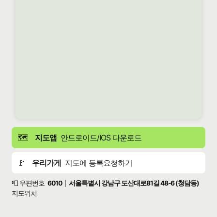
🗺️
지도앱
안드로이드/IOS 다운로드
🚩
우리가게
지도에 등록요청하기
📮 우편번호
6010
서울특별시 강남구 도산대로81길 48-6 (청담동)
|
지도위치