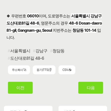
🍀 우편번호
06010
이며, 도로명주소는
서울특별시 강남구
도산대로81길 48-6
, 영문주소의 경우
48-6 Dosan-daero
81-gil, Gangnam-gu, Seoul
지번주소는
청담동 101-14
입
니다.
서울특별시
강남구
청담동
도산대로81길 48-6
주소복사 🚀
듣기(TTS) 👂
CSV 📥
이전
다음