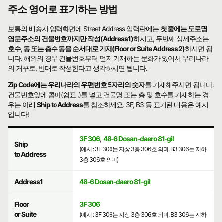
주소 영어로 표기하는 방법
보통의 배송지 입력화면에 Street Address 입력란에는
첫 줄에는 도로명
영문주소의 건물번호까지만 작성(Address1)
하시고, 두번째 상세주소는
호수, 동 또는 층수 동을 순서대로 기재(Floor or Suite Address2)
하시면 됩
니다. 해외의 경우 건물번호부터 먼저 기재하는 문화가 있어서 우리나라
의 거꾸로, 반대로 작성한다고 생각하시면 됩니다.
Zip Code에는 우리나라의 우편번호 5자리의 숫자
를 기재해주시면 됩니다.
건물번호앞에 콤마(쉼표 ,)를 넣고 건물명 또는 층 및 호수를 기재하는 경
우는 아래
Ship to Address
를 참조하세요. 3F, B3 등 표기된 내용은 예시
입니다!
3F 306
,
48-6 Dosan-daero 81-gil
Ship
(예시 : 3F 306는 지상 3층 306호 의미, B3 306는 지하
to Address
3층 306호 의미)
Address1
48-6 Dosan-daero 81-gil
Floor
3F 306
or Suite
(예시 : 3F 306는 지상 3층 306호 의미, B3 306는 지하