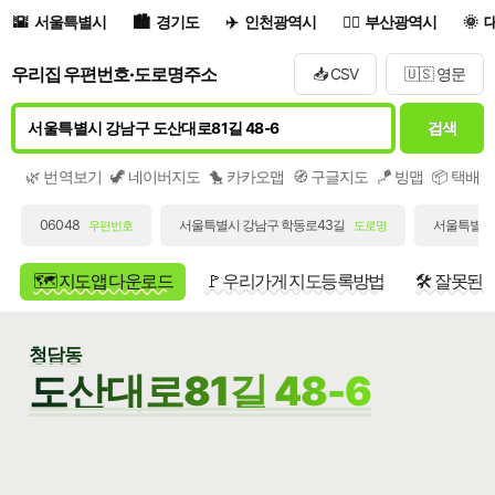
서울특별시
경기도
인천광역시
부산광역시
우리집 우편번호·도로명주소
📥 CSV
🇺🇸 영문
검색
🌿 번역보기
🦖 네이버지도
🐤 카카오맵
🧭 구글지도
🪁 빙맵
📦 택배
06048
서울특별시 강남구 학동로43길
서울특별시 
우편번호
도로명
🗺️ 지도앱 다운로드
🚩 우리가게 지도등록방법
🛠️ 잘못된
청담동
도산대로81길 48-6