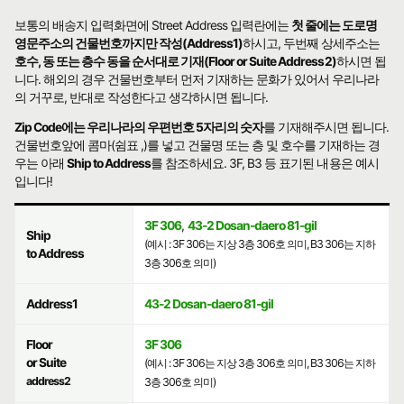
보통의 배송지 입력화면에 Street Address 입력란에는
첫 줄에는 도로명
영문주소의 건물번호까지만 작성(Address1)
하시고, 두번째 상세주소는
호수, 동 또는 층수 동을 순서대로 기재(Floor or Suite Address2)
하시면 됩
니다. 해외의 경우 건물번호부터 먼저 기재하는 문화가 있어서 우리나라
의 거꾸로, 반대로 작성한다고 생각하시면 됩니다.
Zip Code에는 우리나라의 우편번호 5자리의 숫자
를 기재해주시면 됩니다.
건물번호앞에 콤마(쉼표 ,)를 넣고 건물명 또는 층 및 호수를 기재하는 경
우는 아래
Ship to Address
를 참조하세요. 3F, B3 등 표기된 내용은 예시
입니다!
3F 306
,
43-2 Dosan-daero 81-gil
Ship
(예시 : 3F 306는 지상 3층 306호 의미, B3 306는 지하
to Address
3층 306호 의미)
Address1
43-2 Dosan-daero 81-gil
Floor
3F 306
or Suite
(예시 : 3F 306는 지상 3층 306호 의미, B3 306는 지하
address2
3층 306호 의미)