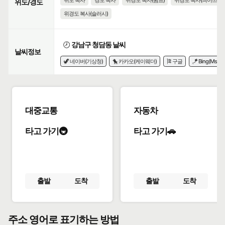
위도 복사
경도 복사
위경도 복사(쉼표)
위경도 복사(띄어쓰기)
위도/경도
위경도 복사(슬러시)
🕗
강남구 청담동 날씨
날씨정보
🦖 네이버(기상청)
🐤 카카오(케이웨더)
🎏 구글
🪁 Bing(Msn)
대중교통
자동차
타고 가기🚇
타고 가기🚗
출발
도착
출발
도착
주소 영어로 표기하는 방법