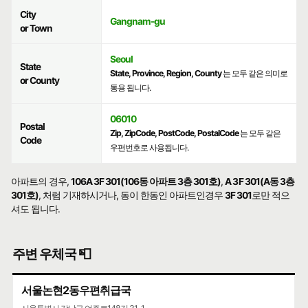
City
Gangnam-gu
or Town
Seoul
State
State, Province, Region, County
는 모두 같은 의미로
or County
통용 됩니다.
06010
Postal
Zip, ZipCode, PostCode, PostalCode
는 모두 같은
Code
우편번호로 사용됩니다.
아파트의 경우,
106A 3F 301(106동 아파트 3층 301호)
,
A 3F 301(A동 3층
301호)
, 처럼 기재하시거나, 동이 한동인 아파트인경우
3F 301
로만 적으
셔도 됩니다.
주변 우체국 📮
서울논현2동우편취급국