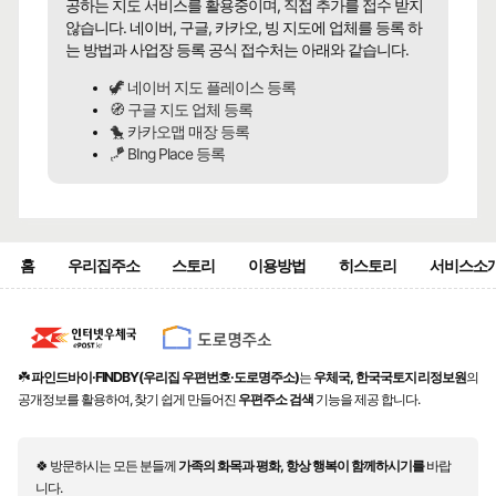
공하는 지도 서비스를 활용중이며, 직접 추가를 접수 받지
않습니다. 네이버, 구글, 카카오, 빙 지도에 업체를 등록 하
는 방법과 사업장 등록 공식 접수처는 아래와 같습니다.
🦖 네이버 지도 플레이스 등록
🧭 구글 지도 업체 등록
🐤 카카오맵 매장 등록
🪁 BIng Place 등록
홈
우리집주소
스토리
이용방법
히스토리
서비스소
☘️
파인드바이·FINDBY(우리집 우편번호·도로명주소)
는
우체국, 한국국토지리정보원
의
공개정보를 활용하여, 찾기 쉽게 만들어진
우편주소 검색
기능을 제공 합니다.
🍀 방문하시는 모든 분들께
가족의 화목과 평화, 항상 행복이 함께하시기를
바랍
니다.