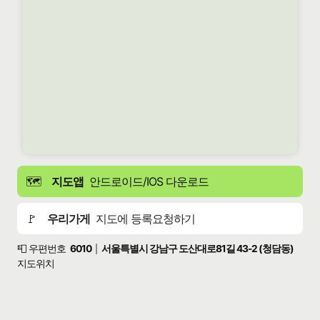
🗺️
지도앱
안드로이드/IOS 다운로드
🚩
우리가게
지도에 등록요청하기
📮 우편번호
6010
서울특별시 강남구 도산대로81길 43-2 (청담동)
|
지도위치