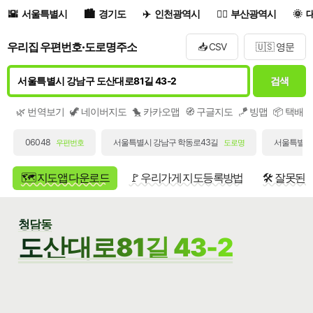
서울특별시
경기도
인천광역시
부산광역시
우리집 우편번호·도로명주소
📥 CSV
🇺🇸 영문
검색
🌿 번역보기
🦖 네이버지도
🐤 카카오맵
🧭 구글지도
🪁 빙맵
📦 택배
06048
서울특별시 강남구 학동로43길
서울특별시 
우편번호
도로명
🗺️ 지도앱 다운로드
🚩 우리가게 지도등록방법
🛠️ 잘못된
청담동
도산대로81길 43-2