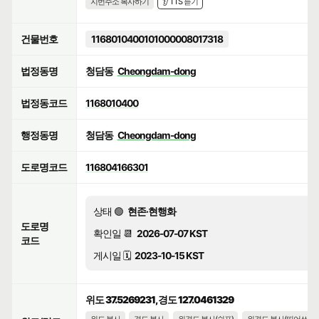
지번주소 복사하기
👂 TTS 듣기
건물번호
1168010400101000008017318
법정동명
청담동
Cheongdam-dong
법정동코드
1168010400
행정동명
청담동
Cheongdam-dong
도로명코드
116804166301
상태 🟢
현존·현행화
도로명
확인일 📆
2026-07-07 KST
코드
게시일 🗓️
2023-10-15 KST
위도 37.5269231, 경도 127.0461329