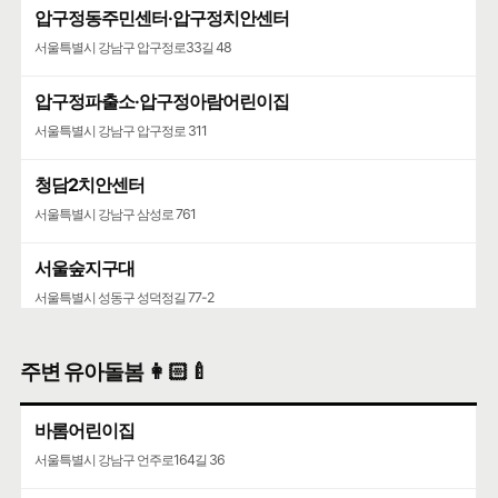
압구정동주민센터·압구정치안센터
서울특별시 강남구 압구정로33길 48
압구정파출소·압구정아람어린이집
서울특별시 강남구 압구정로 311
청담2치안센터
서울특별시 강남구 삼성로 761
서울숲지구대
서울특별시 성동구 성덕정길 77-2
성수119안전센터
주변 유아돌봄 👩🏻‍🍼
서울특별시 성동구 뚝섬로 452
바롬어린이집
서울특별시 강남구 언주로164길 36