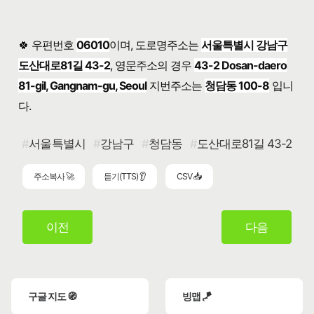
🍀 우편번호
06010
이며, 도로명주소는
서울특별시 강남구
도산대로81길 43-2
, 영문주소의 경우
43-2 Dosan-daero
81-gil, Gangnam-gu, Seoul
지번주소는
청담동 100-8
입니
다.
서울특별시
강남구
청담동
도산대로81길 43-2
주소복사 🚀
듣기(TTS) 👂
CSV 📥
이전
다음
구글 지도 🧭
빙맵 🪁