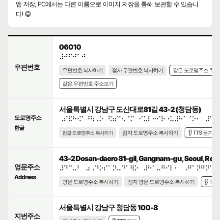
앱 저장, PC에서는 다른 이름으로 이미지 저장을 통해 보관할 수 있습니
다! 😄
06010
⠼⠚⠋⠚⠁⠚
우편번호
우편번호 복사하기
점자 우편번호 복사하기
같은 도로명주소 주
같은 우편번호 주소보기
서울특별시 강남구 도산대로81길 43-2 (청담동)
도로명주소
⠠⠎⠯⠓⠪⠁⠘⠳⠠⠕⠀⠫⠶⠉⠢⠈⠍⠀⠊⠥⠇⠒⠊⠗⠐⠥⠼⠓⠁⠈⠕⠂⠀⠼⠙⠉
한글
점자 도로명주소 복사하기
👂 TTS 듣기
한글 도로명주소 복사하기
43-2 Dosan-daero 81-gil, Gangnam-gu, Seoul, Repub
영문주소
⠼⠙⠉⠤⠃⠀⠴⠠⠙⠕⠎⠁⠝⠤⠙⠁⠻⠕⠀⠼⠓⠁⠤⠛⠊⠇⠂⠀⠠⠛⠁⠝⠛⠝⠁⠍
Address
영문 도로명주소 복사하기
점자 영문 도로명주소 복사하기
👂 TT
서울특별시 강남구 청담동 100-8
지번주소