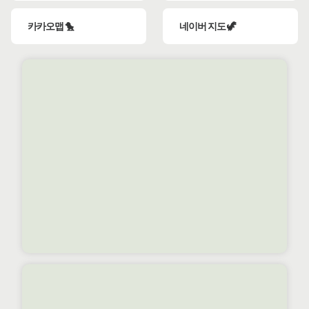
카카오맵 🐤
네이버 지도 🦖