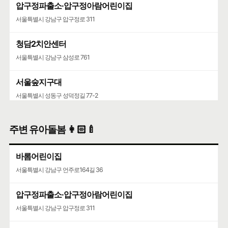
압구정파출소·압구정아람어린이집
서울특별시 강남구 압구정로 311
청담2치안센터
서울특별시 강남구 삼성로 761
서울숲지구대
서울특별시 성동구 성덕정길 77-2
성수119안전센터
주변 유아돌봄 👩🏻‍🍼
서울특별시 성동구 뚝섬로 452
바롬어린이집
서울특별시 강남구 언주로164길 36
압구정파출소·압구정아람어린이집
서울특별시 강남구 압구정로 311