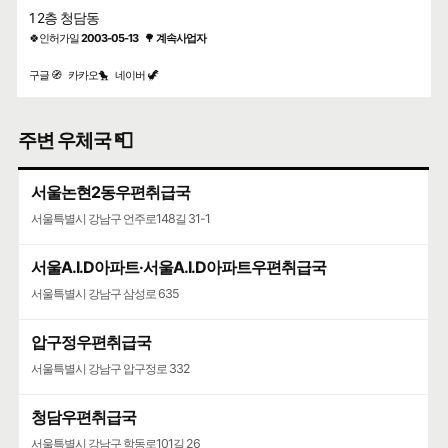
1 2층 청담동
🍀인허가일
2003-05-13
🌳
계속사업자
구글 🧭
카카오🐤
네이버 🦖
주변 우체국 📮
서울논현2동우편취급국
서울특별시 강남구 언주로148길 31-1
서울A.I.D아파트·서울A.I.D아파트우편취급국
서울특별시 강남구 삼성로 635
압구정우편취급국
서울특별시 강남구 압구정로 332
청담우편취급국
서울특별시 강남구 학동로101길 26