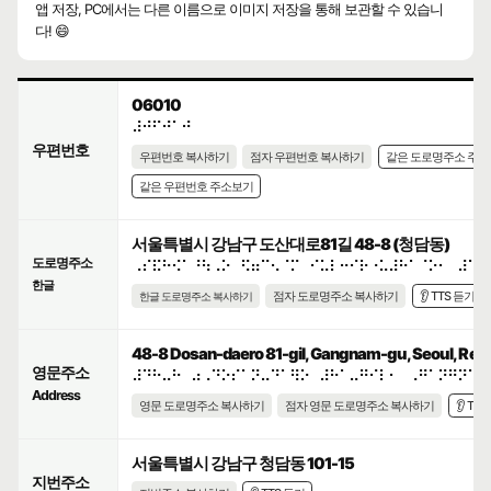
앱 저장, PC에서는 다른 이름으로 이미지 저장을 통해 보관할 수 있습니
다! 😄
06010
⠼⠚⠋⠚⠁⠚
우편번호
우편번호 복사하기
점자 우편번호 복사하기
같은 도로명주소 주
같은 우편번호 주소보기
서울특별시 강남구 도산대로81길 48-8 (청담동)
도로명주소
⠠⠎⠯⠓⠪⠁⠘⠳⠠⠕⠀⠫⠶⠉⠢⠈⠍⠀⠊⠥⠇⠒⠊⠗⠐⠥⠼⠓⠁⠈⠕⠂⠀⠼⠙⠓
한글
점자 도로명주소 복사하기
👂 TTS 듣기
한글 도로명주소 복사하기
48-8 Dosan-daero 81-gil, Gangnam-gu, Seoul, Repu
영문주소
⠼⠙⠓⠤⠓⠀⠴⠠⠙⠕⠎⠁⠝⠤⠙⠁⠻⠕⠀⠼⠓⠁⠤⠛⠊⠇⠂⠀⠠⠛⠁⠝⠛⠝⠁⠍
Address
영문 도로명주소 복사하기
점자 영문 도로명주소 복사하기
👂 TT
서울특별시 강남구 청담동 101-15
지번주소