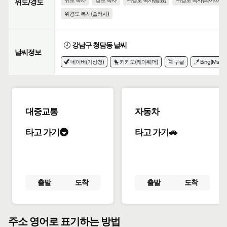
위도 복사
경도 복사
위경도 복사(쉼표)
위경도 복사(띄어쓰기)
위도/경도
위경도 복사(슬러시)
🕗
강남구 청담동 날씨
날씨정보
🦖 네이버(기상청)
🐤 카카오(케이웨더)
🎏 구글
🪁 Bing(Msn)
대중교통
자동차
타고 가기🚇
타고 가기🚗
출발
도착
출발
도착
주소 영어로 표기하는 방법