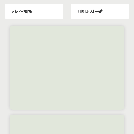
카카오맵 🐤
네이버 지도 🦖