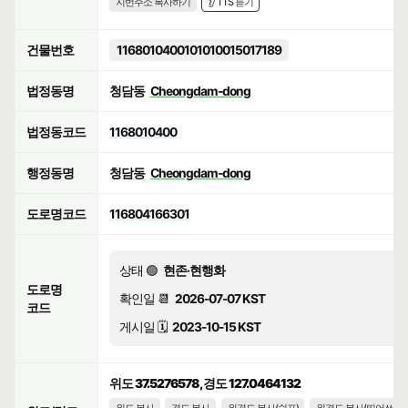
지번주소 복사하기
👂 TTS 듣기
건물번호
1168010400101010015017189
법정동명
청담동
Cheongdam-dong
법정동코드
1168010400
행정동명
청담동
Cheongdam-dong
도로명코드
116804166301
상태 🟢
현존·현행화
도로명
확인일 📆
2026-07-07 KST
코드
게시일 🗓️
2023-10-15 KST
위도 37.5276578, 경도 127.0464132