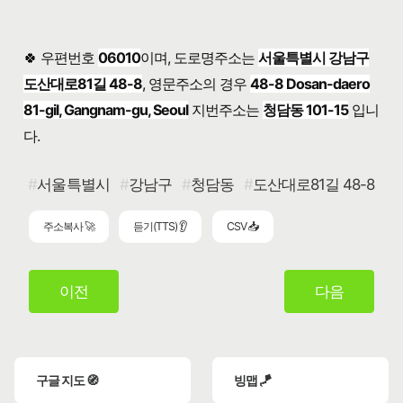
🍀 우편번호
06010
이며, 도로명주소는
서울특별시 강남구
도산대로81길 48-8
, 영문주소의 경우
48-8 Dosan-daero
81-gil, Gangnam-gu, Seoul
지번주소는
청담동 101-15
입니
다.
서울특별시
강남구
청담동
도산대로81길 48-8
주소복사 🚀
듣기(TTS) 👂
CSV 📥
이전
다음
구글 지도 🧭
빙맵 🪁