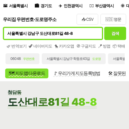
서울특별시
경기도
인천광역시
부산광역시
우리집 우편번호·도로명주소
📥 CSV
🇺🇸 영문
검색
🌿 번역보기
🦖 네이버지도
🐤 카카오맵
🧭 구글지도
🪁 빙맵
📦 택배
06048
서울특별시 강남구 학동로43길
서울특별시 
우편번호
도로명
🗺️ 지도앱 다운로드
🚩 우리가게 지도등록방법
🛠️ 잘못된
청담동
도산대로81길 48-8