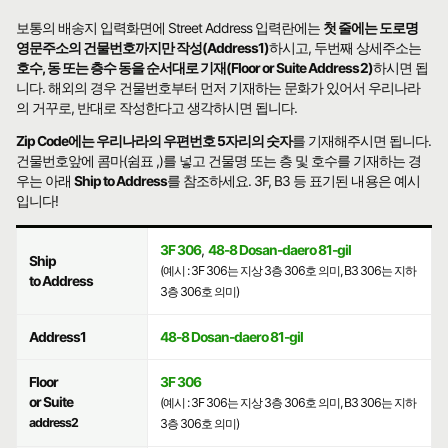
보통의 배송지 입력화면에 Street Address 입력란에는
첫 줄에는 도로명
영문주소의 건물번호까지만 작성(Address1)
하시고, 두번째 상세주소는
호수, 동 또는 층수 동을 순서대로 기재(Floor or Suite Address2)
하시면 됩
니다. 해외의 경우 건물번호부터 먼저 기재하는 문화가 있어서 우리나라
의 거꾸로, 반대로 작성한다고 생각하시면 됩니다.
Zip Code에는 우리나라의 우편번호 5자리의 숫자
를 기재해주시면 됩니다.
건물번호앞에 콤마(쉼표 ,)를 넣고 건물명 또는 층 및 호수를 기재하는 경
우는 아래
Ship to Address
를 참조하세요. 3F, B3 등 표기된 내용은 예시
입니다!
3F 306
,
48-8 Dosan-daero 81-gil
Ship
(예시 : 3F 306는 지상 3층 306호 의미, B3 306는 지하
to Address
3층 306호 의미)
Address1
48-8 Dosan-daero 81-gil
Floor
3F 306
or Suite
(예시 : 3F 306는 지상 3층 306호 의미, B3 306는 지하
address2
3층 306호 의미)