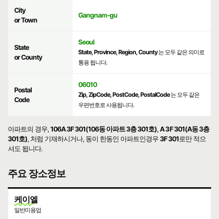
City
Gangnam-gu
or Town
Seoul
State
State, Province, Region, County
는 모두 같은 의미로
or County
통용 됩니다.
06010
Postal
Zip, ZipCode, PostCode, PostalCode
는 모두 같은
Code
우편번호로 사용됩니다.
아파트의 경우,
106A 3F 301(106동 아파트 3층 301호)
,
A 3F 301(A동 3층
301호)
, 처럼 기재하시거나, 동이 한동인 아파트인경우
3F 301
로만 적으
셔도 됩니다.
주요 장소정보
케이엘
일반미용업