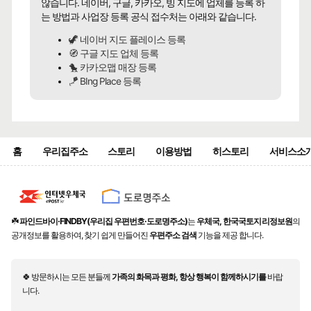
않습니다. 네이버, 구글, 카카오, 빙 지도에 업체를 등록 하
는 방법과 사업장 등록 공식 접수처는 아래와 같습니다.
🦖 네이버 지도 플레이스 등록
🧭 구글 지도 업체 등록
🐤 카카오맵 매장 등록
🪁 BIng Place 등록
홈
우리집주소
스토리
이용방법
히스토리
서비스소
☘️
파인드바이·FINDBY(우리집 우편번호·도로명주소)
는
우체국, 한국국토지리정보원
의
공개정보를 활용하여, 찾기 쉽게 만들어진
우편주소 검색
기능을 제공 합니다.
🍀 방문하시는 모든 분들께
가족의 화목과 평화, 항상 행복이 함께하시기를
바랍
니다.