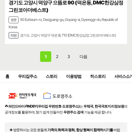
경기도 고양시 덕양구 으뜸로 90 (덕은동, DMC한강삼정
그린코아더베스트)
90 Eutteum-ro, Deogyang-gu, Goyang-si, Gyeonggi-do, Republic of
영문
Korea
경기도 고양시 덕양구 덕은동 710 (DMC한강삼정그린코아더베스트)
지번
1
2
3
다음
홈
우리집주소
스토리
이용방법
히스토리
서비스소
☘️
파인드바이·FINDBY(우리집 우편번호·도로명주소)
는
우체국, 한국국토지리정보원
의
공개정보를 활용하여, 찾기 쉽게 만들어진
우편주소 검색
기능을 제공 합니다.
🍀 방문하시는 모든 분들께
가족의 화목과 평화, 항상 행복이 함께하시기를
바랍