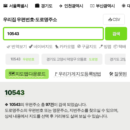
서울특별시
경기도
인천광역시
부산광역시
우리집 우편번호·도로명주소
📥 CSV
검색
🌿 번역보기
🦖 네이버지도
🐤 카카오맵
🧭 구글지도
🪁 빙맵
📦 택배
10543
경기도 고양시 덕양구 으뜸로
경기도 고양시 
우편번호
도로명
🗺️ 지도앱 다운로드
🚩 우리가게 지도등록방법
🛠️ 잘못된
10543
🍀
10543
의 우편주소 총
97건
이 검색 되었습니다.
도로명주소의 우편번호 또는 영문주소, 지번주소를 찾으실 수 있으며,
상세 내용에서 지도를 선택 후 거리뷰도 살펴 보실 수 있습니다.