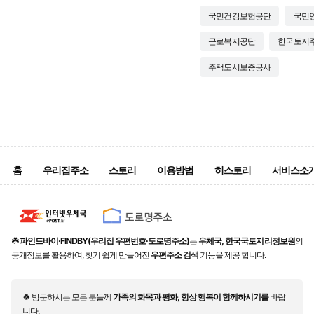
국민건강보험공단
국민
근로복지공단
한국토지
주택도시보증공사
홈
우리집주소
스토리
이용방법
히스토리
서비스소
☘️
파인드바이·FINDBY(우리집 우편번호·도로명주소)
는
우체국, 한국국토지리정보원
의
공개정보를 활용하여, 찾기 쉽게 만들어진
우편주소 검색
기능을 제공 합니다.
🍀 방문하시는 모든 분들께
가족의 화목과 평화, 항상 행복이 함께하시기를
바랍
니다.