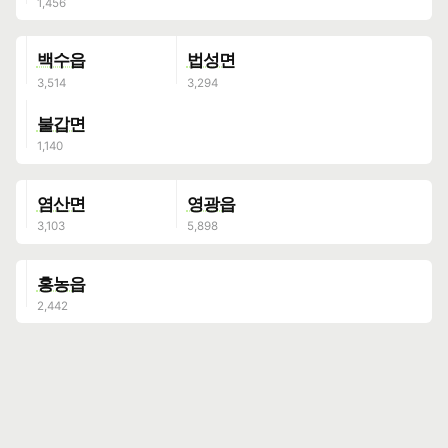
백수읍
법성면
불갑면
염산면
영광읍
홍농읍