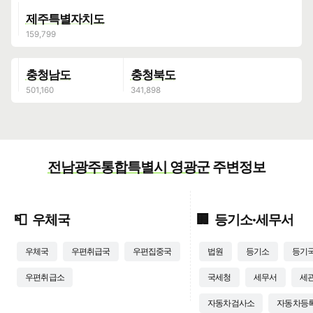
제주특별자치도
충청남도
충청북도
전남광주통합특별시 영광군
주변정보
📮
우체국
🏢
등기소·세무서
우체국
우편취급국
우편집중국
법원
등기소
등기
우편취급소
국세청
세무서
세
자동차검사소
자동차등