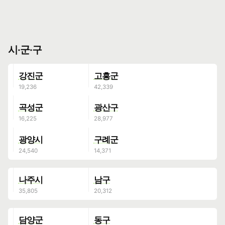
시·군·구
강진군
고흥군
곡성군
광산구
광양시
구례군
나주시
남구
담양군
동구