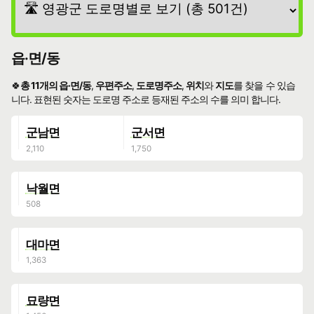
읍·면/동
🍀
총 11개의 읍·면/동
,
우편주소
,
도로명주소
,
위치
와
지도
를 찾을 수 있습
니다. 표현된 숫자는 도로명 주소로 등재된 주소의 수를 의미 합니다.
군남면
군서면
낙월면
대마면
묘량면