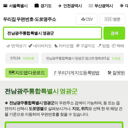
서울특별시
경기도
인천광역시
부산광역시
우리집 우편번호·도로명주소
📥 CSV
🇺🇸 영문
검색
🌿 번역보기
🦖 네이버지도
🐤 카카오맵
🧭 구글지도
🪁 빙맵
📦 택배
57029
전남광주통합특별시 영광군 염산면 향화로5길
우편번호
도로명
🗺️ 지도앱 다운로드
🚩 우리가게 지도등록방법
🛠️ 잘못된
전남광주통합특별시 영광군
🍀
전남광주통합특별시 영광군
의 우편주소 검색이 가능하며, 동 또는 읍
면까지 선택시
도로명별
로 살펴보시거나.
지도, 위치
로 선택 한 뒤 해당 건
물 기준으로 이동하여 우편번호를 찾을 수 있습니다.